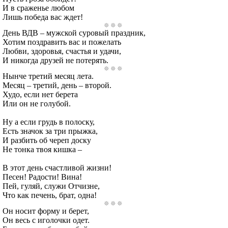
И в сраженье любом
Лишь победа вас ждет!
День ВДВ – мужской суровый праздник,
Хотим поздравить вас и пожелать
Любви, здоровья, счастья и удачи,
И никогда друзей не потерять.
Нынче третий месяц лета.
Месяц – третий, день – второй.
Худо, если нет берета
Или он не голубой.
Ну а если грудь в полоску,
Есть значок за три прыжка,
И разбить об череп доску
Не тонка твоя кишка –
В этот день счастливой жизни!
Песен! Радости! Вина!
Пей, гуляй, служи Отчизне,
Что как печень, брат, одна!
Он носит форму и берет,
Он весь с иголочки одет.