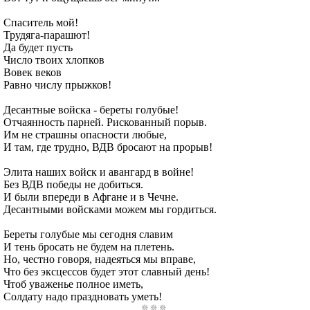
Спаситель мой!
Трудяга-парашют!
Да будет пусть
Число твоих хлопков
Вовек веков
Равно числу прыжков!
Десантные войска - береты голубые!
Отчаянность парней. Рискованный порыв.
Им не страшны опасности любые,
И там, где трудно, ВДВ бросают на прорыв!
Элита наших войск и авангард в войне!
Без ВДВ победы не добиться.
И были впереди в Афгане и в Чечне.
Десантными войсками можем мы гордиться.
Береты голубые мы сегодня славим
И тень бросать не будем на плетень.
Но, честно говоря, надеяться мы вправе,
Что без эксцессов будет этот славный день!
Чтоб уваженье полное иметь,
Солдату надо праздновать уметь!