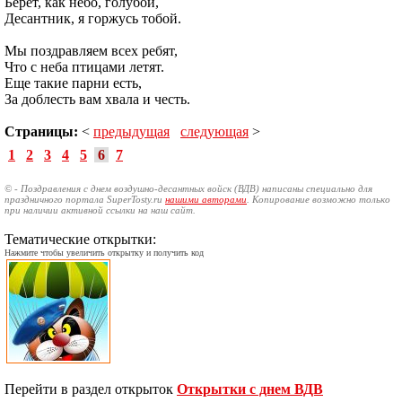
Берет, как небо, голубой,
Десантник, я горжусь тобой.
Мы поздравляем всех ребят,
Что с неба птицами летят.
Еще такие парни есть,
За доблесть вам хвала и честь.
Страницы:
<
предыдущая
следующая
>
1
2
3
4
5
6
7
© - Поздравления с днем воздушно-десантных войск (ВДВ) написаны специально для
праздничного портала SuperTosty.ru
нашими авторами
. Копирование возможно только
при наличии активной ссылки на наш сайт.
Тематические открытки:
Нажмите чтобы увеличить открытку и получить код
Перейти в раздел открыток
Открытки с днем ВДВ