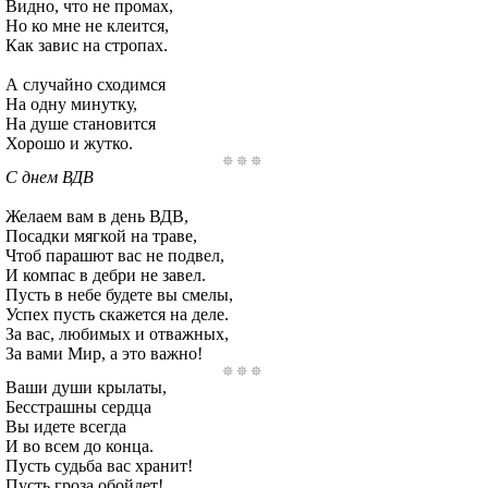
Видно, что не промах,
Но ко мне не клеится,
Как завис на стропах.
А случайно сходимся
На одну минутку,
На душе становится
Хорошо и жутко.
С днем ВДВ
Желаем вам в день ВДВ,
Посадки мягкой на траве,
Чтоб парашют вас не подвел,
И компас в дебри не завел.
Пусть в небе будете вы смелы,
Успех пусть скажется на деле.
За вас, любимых и отважных,
За вами Мир, а это важно!
Ваши души крылаты,
Бесстрашны сердца
Вы идете всегда
И во всем до конца.
Пусть судьба вас хранит!
Пусть гроза обойдет!