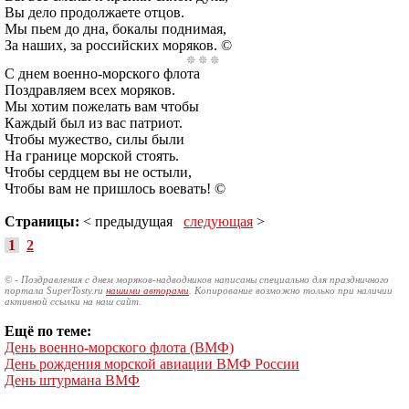
Вы дело продолжаете отцов.
Мы пьем до дна, бокалы поднимая,
За наших, за российских моряков. ©
С днем военно-морского флота
Поздравляем всех моряков.
Мы хотим пожелать вам чтобы
Каждый был из вас патриот.
Чтобы мужество, силы были
На границе морской стоять.
Чтобы сердцем вы не остыли,
Чтобы вам не пришлось воевать! ©
Страницы:
< предыдущая
следующая
>
1
2
© - Поздравления с днем моряков-надводников написаны специально для праздничного
портала SuperTosty.ru
нашими авторами
. Копирование возможно только при наличии
активной ссылки на наш сайт.
Ещё по теме:
День военно-морского флота (ВМФ)
День рождения морской авиации ВМФ России
День штурмана ВМФ