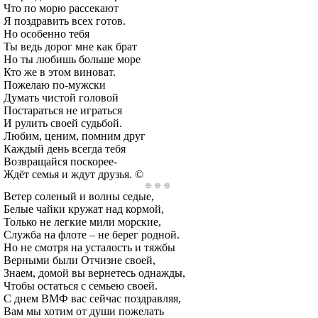
Что по морю рассекают
Я поздравить всех готов.
Но особенно тебя
Ты ведь дорог мне как брат
Но ты любишь больше море
Кто же в этом виноват.
Пожелаю по-мужски
Думать чистой головой
Постараться не играться
И рулить своей судьбой.
Любим, ценим, помним друг
Каждый день всегда тебя
Возвращайся поскорее-
Ждёт семья и ждут друзья. ©
Ветер соленый и волны седые,
Белые чайки кружат над кормой,
Только не легкие мили морские,
Служба на флоте – не берег родной.
Но не смотря на усталость и тяжбы
Верными были Отчизне своей,
Знаем, домой вы вернетесь однажды,
Чтобы остаться с семьею своей.
С днем ВМФ вас сейчас поздравляя,
Вам мы хотим от души пожелать