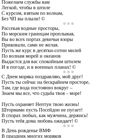
Пожелаем службы вам
Легкой, чтобы в штиле
С курсом, взятым по волнам,
Без ЧП вы плыли! ©
Рассекая водные просторы,
По морским границам проплывая,
Вы во всех портах девичьи взоры
Приковали, сами не желая.
Пусть же курс в десятки-сотни милей
По волнам морей и океанов
Выдастся для вас спокойным штилем
И в погоде, и в военных планах! ©
С Днем моряка поздравляю, мой друг!
Пусть ты сейчас на бескрайнем просторе,
Там, где вода постоянно вокруг –
Знаем мы все, что судьба твоя – море!
Пусть охраняет Нептун твою жизнь!
Штормами пусть Посейдон не пугает!
В спорах любых, как мужчина, держись!
Пусть тебя дома любовь ожидает! ©
В День рожденье ВМФ
В праздник многих моряков