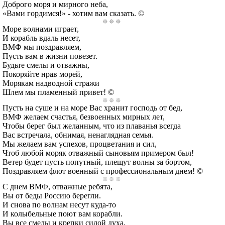
Доброго моря и мирного неба,
«Вами гордимся!» - хотим вам сказать. ©
Море волнами играет,
И корабль вдаль несет,
ВМФ мы поздравляем,
Пусть вам в жизни повезет.
Будьте смелы и отважны,
Покоряйте нрав морей,
Морякам надводной стражи
Шлем мы пламенный привет! ©
Пусть на суше и на море Вас хранит господь от бед,
ВМФ желаем счастья, безвоенных мирных лет,
Чтобы берег был желанным, что из плаванья всегда
Вас встречала, обнимая, ненаглядная семья.
Мы желаем вам успехов, процветания и сил,
Чтоб любой моряк отважный сыновьям примером был!
Ветер будет пусть попутный, плещут волны за бортом,
Поздравляем флот военный с профессиональным днем! ©
С днем ВМФ, отважные ребята,
Вы от беды Россию берегли.
И снова по волнам несут куда-то
И колыбельные поют вам корабли.
Вы все смелы и крепки силой духа,