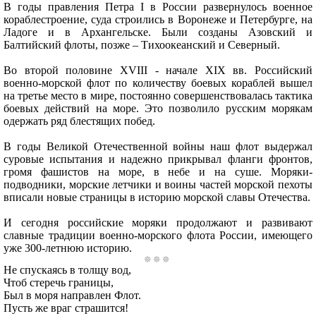
В годы правления Петра I в России развернулось военное
кораблестроение, суда строились в Воронеже и Петербурге, на
Ладоге и в Архангельске. Были созданы Азовский и
Балтийский флоты, позже – Тихоокеанский и Северный.
Во второй половине XVIII - начале XIX вв. Российский
военно-морской флот по количеству боевых кораблей вышел
на третье место в мире, постоянно совершенствовалась тактика
боевых действий на море. Это позволило русским морякам
одержать ряд блестящих побед.
В годы Великой Отечественной войны наш флот выдержал
суровые испытания и надежно прикрывал фланги фронтов,
громя фашистов на море, в небе и на суше. Моряки-
подводники, морские летчики и воины частей морской пехоты
вписали новые страницы в историю морской славы Отечества.
И сегодня российские моряки продолжают и развивают
славные традиции военно-морского флота России, имеющего
уже 300-летнюю историю.
Не спускаясь в толщу вод,
Чтоб стеречь границы,
Был в моря направлен Флот.
Пусть же враг страшится!