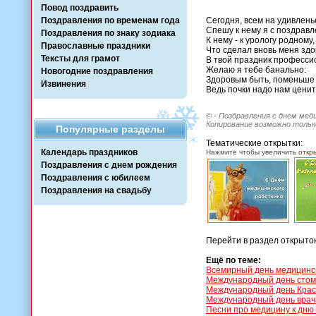
Повод поздравить
Поздравления по временам года
Сегодня, всем на удивлень
Спешу к нему я с поздравл
Поздравления по знаку зодиака
К нему - к урологу родному,
Православные праздники
Что сделал вновь меня зд
Тексты для грамот
В твой праздник професс
Желаю я тебе банально:
Новогодние поздравления
Здоровым быть, поменьше 
Извинения
Ведь почки надо нам ценит
© - Поздравления с днем мед
Копирование возможно только
Популярные разделы
Тематические открытки:
Календарь праздников
Нажмите чтобы увеличить откры
Поздравления с днем рождения
Поздравления с юбилеем
Поздравления на свадьбу
Перейти в раздел открыто
Ещё по теме:
Всемирный день медицинс
Международный день стом
Международный день Красн
Международный день врач
Песни про медицину к дню