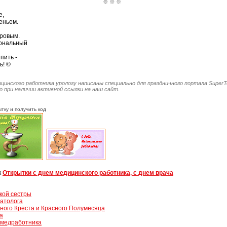
е,
еньем.
оровым.
иональный
пить -
ь! ©
ицинского работника урологу написаны специально для праздничного портала SuperT
 при наличии активной ссылки на наш сайт.
тку и получить код
к
Открытки с днем медицинского работника, с днем врача
кой сестры
атолога
ого Креста и Красного Полумесяца
а
 медработника