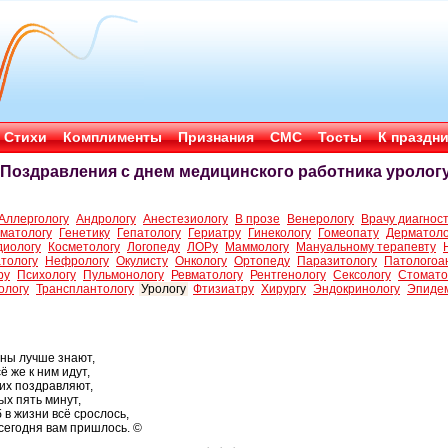
Стихи
Комплименты
Признания
СМС
Тосты
К праздн
Поздравления с днем медицинского работника уролог
Аллергологу
Андрологу
Анестезиологу
В прозе
Венерологу
Врачу диагнос
матологу
Генетику
Гепатологу
Гериатру
Гинекологу
Гомеопату
Дерматоло
диологу
Косметологу
Логопеду
ЛОРу
Маммологу
Мануальному терапевту
тологу
Нефрологу
Окулисту
Онкологу
Ортопеду
Паразитологу
Патологоа
ру
Психологу
Пульмонологу
Ревматологу
Рентгенологу
Сексологу
Стомато
ологу
Трансплантологу
Урологу
Фтизиатру
Хирургу
Эндокринологу
Эпиде
ины лучше знают,
ё же к ним идут,
 их поздравляют,
х пять минут,
 в жизни всё срослось,
сегодня вам пришлось. ©