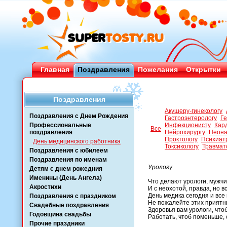
Главная
Поздравления
Пожелания
Открытки
Поздравления
Акушеру-гинекологу
Поздравления с Днем Рождения
Гастроэнтерологу
Ге
Профессиональные
Инфекционисту
Кар
Все
поздравления
Нейрохирургу
Неона
Проктологу
Психиат
День медицинского работника
Токсикологу
Травмат
Поздравления с юбилеем
Поздравления по именам
Урологу
Детям с днем рожедния
Именины (День Ангела)
Что делают урологи, мужч
Акростихи
И с неохотой, правда, но вс
День медика сегодня и все
Поздравления с праздником
Не пожалейте этих приятны
Свадебные поздравления
Здоровья вам урологи, чтоб
Годовщина свадьбы
Работать, чтоб поменьше, 
Прочие праздники