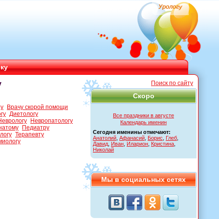
Урологу
ику
у
Поиск по сайту
Скоро
ту
Врачу скорой помощи
гу
Диетологу
Все праздники в августе
Неврологу
Невропатологу
Календарь именин
натому
Педиатру
Сегодня именины отмечают:
логу
Терапевту
Анатолий
,
Афанасий
,
Борис
,
Глеб
,
миологу
Давид
,
Иван
,
Иларион
,
Кристина
,
Николай
Мы в социальных сетях