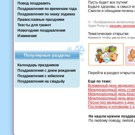
Пусть будет все путем!
Повод поздравить
Будьте здоровы, а смысл и
Поздравления по временам года
Смогли и обещаем печень 
Поздравления по знаку зодиака
Православные праздники
© - Поздравления гепатологу
Тексты для грамот
SuperTosty.ru
нашими автора
Новогодние поздравления
Тематические открытки:
Извинения
Нажмите чтобы увеличить откры
Популярные разделы
Календарь праздников
Поздравления с днем рождения
Перейти в раздел открыто
Поздравления с юбилеем
Поздравления на свадьбу
Ещё по теме:
Всемирный день медицинс
Международный день стом
Международный день Красн
Международный день врач
Песни про медицину к дню
Пословицы и поговорки о 
Не нашли нужное поздра
По любому поводу, любой 