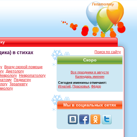
Гепатологу
ику
ика) в стихах
Поиск по сайту
Скоро
ту
Врачу скорой помощи
гу
Диетологу
Все праздники в августе
Неврологу
Невропатологу
Календарь именин
натому
Педиатру
Сегодня именины отмечают:
логу
Терапевту
Игнатий
,
Прасковья
,
Фёдор
миологу
Мы в социальных сетях