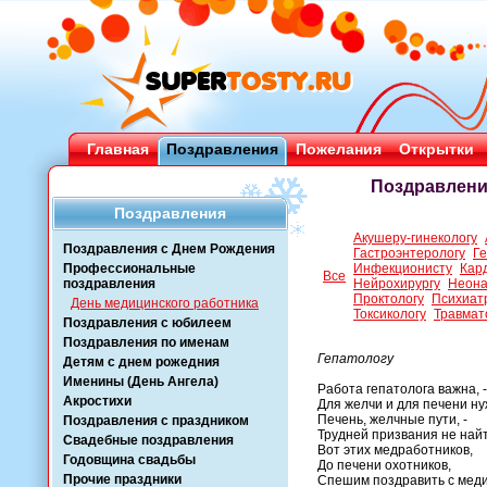
Главная
Поздравления
Пожелания
Открытки
Поздравления
Поздравления
Акушеру-гинекологу
Поздравления с Днем Рождения
Гастроэнтерологу
Ге
Профессиональные
Инфекционисту
Кар
Все
поздравления
Нейрохирургу
Неона
Проктологу
Психиат
День медицинского работника
Токсикологу
Травмат
Поздравления с юбилеем
Поздравления по именам
Гепатологу
Детям с днем рожедния
Именины (День Ангела)
Работа гепатолога важна, -
Акростихи
Для желчи и для печени ну
Печень, желчные пути, -
Поздравления с праздником
Трудней призвания не найт
Свадебные поздравления
Вот этих медработников,
Годовщина свадьбы
До печени охотников,
Прочие праздники
Спешим поздравить с мед