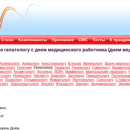
Стихи
Комплименты
Признания
СМС
Тосты
К праздн
 гепатологу с днем медицинского работника (днем мед
Аллергологу
Андрологу
Анестезиологу
В прозе
Венерологу
Врачу диагнос
матологу
Генетику
Гепатологу
Гериатру
Гинекологу
Гомеопату
Дерматоло
диологу
Косметологу
Логопеду
ЛОРу
Маммологу
Мануальному терапевту
тологу
Нефрологу
Окулисту
Онкологу
Ортопеду
Паразитологу
Патологоа
ру
Психологу
Пульмонологу
Ревматологу
Рентгенологу
Сексологу
Стомато
ологу
Трансплантологу
Урологу
Фтизиатру
Хирургу
Эндокринологу
Эпиде
жна.
и!
ицины Днем,