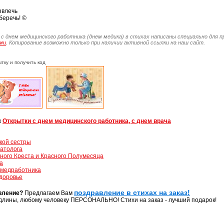
звлечь
беречь! ©
 с днем медицинского работника (днем медика) в стихах написаны специально для 
ми
. Копирование возможно только при наличии активной ссылки на наш сайт.
тку и получить код
к
Открытки с днем медицинского работника, с днем врача
кой сестры
атолога
ого Креста и Красного Полумесяца
а
 медработника
здоровье
поздравление в стихах на заказ!
вление?
Предлагаем Вам
длины, любому человеку ПЕРСОНАЛЬНО! Стихи на заказ - лучший подарок!