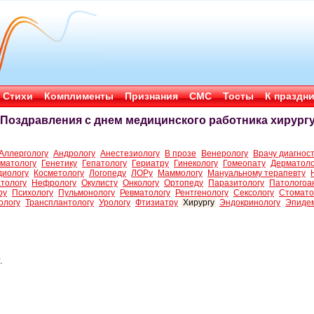
Стихи
Комплименты
Признания
СМС
Тосты
К праздн
Поздравления с днем медицинского работника хирург
Аллергологу
Андрологу
Анестезиологу
В прозе
Венерологу
Врачу диагнос
матологу
Генетику
Гепатологу
Гериатру
Гинекологу
Гомеопату
Дерматоло
диологу
Косметологу
Логопеду
ЛОРу
Маммологу
Мануальному терапевту
тологу
Нефрологу
Окулисту
Онкологу
Ортопеду
Паразитологу
Патологоа
ру
Психологу
Пульмонологу
Ревматологу
Рентгенологу
Сексологу
Стомато
ологу
Трансплантологу
Урологу
Фтизиатру
Хирургу
Эндокринологу
Эпиде
.