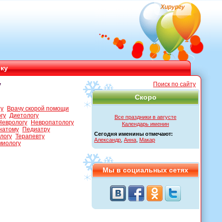
Хирургу
ику
у
Поиск по сайту
Скоро
ту
Врачу скорой помощи
гу
Диетологу
Все праздники в августе
Неврологу
Невропатологу
Календарь именин
натому
Педиатру
Сегодня именины отмечают:
логу
Терапевту
Александр
,
Анна
,
Макар
миологу
Мы в социальных сетях