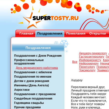
Главная
Поздравления
Пожелания
Открытки
Поздравления
Акушеру-гинекологу
Поздравления с Днем Рождения
Гастроэнтерологу
Ге
Профессиональные
Инфекционисту
Кар
Все
поздравления
Нейрохирургу
Неона
Проктологу
Психиат
День медицинского работника
Токсикологу
Травмат
Поздравления с юбилеем
Поздравления по именам
Хирургу
Детям с днем рожедния
Именины (День Ангела)
Переломов верный друг,
Акростихи
Личный праздник отмечает
Поздравлять тебя хирург
Поздравления с праздником
Каждый человек мечтает.
Свадебные поздравления
Если что-то приключится,
Годовщина свадьбы
Все к тебе бегут поверь!
Прочие праздники
Ноги, руки и ключица..