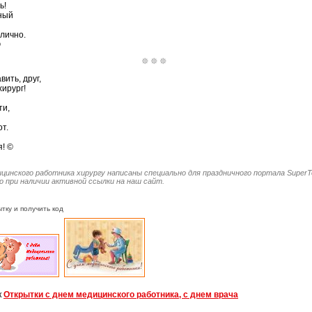
ь!
чный
лично.
©
ить, друг,
хирург!
ти,
т.
! ©
ицинского работника хирургу написаны специально для праздничного портала SuperT
 при наличии активной ссылки на наш сайт.
тку и получить код
к
Открытки с днем медицинского работника, с днем врача