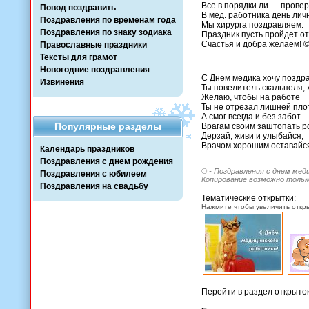
Все в порядки ли — провер
Повод поздравить
В мед. работника день ли
Поздравления по временам года
Мы хирурга поздравляем.
Поздравления по знаку зодиака
Праздник пусть пройдет от
Счастья и добра желаем! 
Православные праздники
Тексты для грамот
Новогодние поздравления
С Днем медика хочу поздрав
Извинения
Ты повелитель скальпеля, 
Желаю, чтобы на работе
Ты не отрезал лишней пло
А смог всегда и без забот
Популярные разделы
Врагам своим заштопать ро
Дерзай, живи и улыбайся,
Врачом хорошим оставайся
Календарь праздников
Поздравления с днем рождения
© - Поздравления с днем мед
Поздравления с юбилеем
Копирование возможно только
Поздравления на свадьбу
Тематические открытки:
Нажмите чтобы увеличить откры
Перейти в раздел открыто