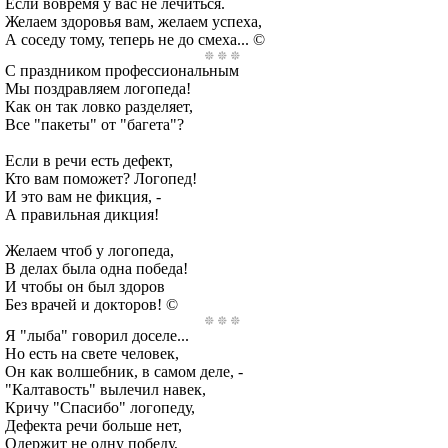
Если вовремя у вас не лечиться.
Желаем здоровья вам, желаем успеха,
А соседу тому, теперь не до смеха... ©
С праздником профессиональным
Мы поздравляем логопеда!
Как он так ловко разделяет,
Все "пакеты" от "багета"?
Если в речи есть дефект,
Кто вам поможет? Логопед!
И это вам не фикция, -
А правильная дикция!
Желаем чтоб у логопеда,
В делах была одна победа!
И чтобы он был здоров
Без врачей и докторов! ©
Я "лыба" говорил доселе...
Но есть на свете человек,
Он как волшебник, в самом деле, -
"Калтавость" вылечил навек,
Кричу "Спасибо" логопеду,
Дефекта речи больше нет,
Одержит не одну победу,