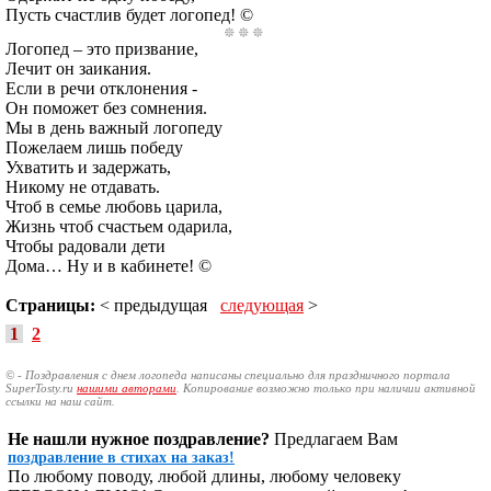
Пусть счастлив будет логопед! ©
Логопед – это призвание,
Лечит он заикания.
Если в речи отклонения -
Он поможет без сомнения.
Мы в день важный логопеду
Пожелаем лишь победу
Ухватить и задержать,
Никому не отдавать.
Чтоб в семье любовь царила,
Жизнь чтоб счастьем одарила,
Чтобы радовали дети
Дома… Ну и в кабинете! ©
Страницы:
< предыдущая
следующая
>
1
2
© - Поздравления с днем логопеда написаны специально для праздничного портала
SuperTosty.ru
нашими авторами
. Копирование возможно только при наличии активной
ссылки на наш сайт.
Не нашли нужное поздравление?
Предлагаем Вам
поздравление в стихах на заказ!
По любому поводу, любой длины, любому человеку