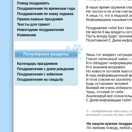
Повод поздравить
В наше время оружием гла
Поздравления по временам года
Не тротил и не атом счита
Поздравления по знаку зодиака
А лишь то, что в людской 
Православные праздники
Информациею называется
Тексты для грамот
Поздравляю тебя! Без тво
Новогодние поздравления
Не могли б мы владеть сит
Извинения
Пусть всегда будет хроник
Позитивною! С Днем инфо
Популярные разделы
Лишь тот владеет ситуаци
Гласит неписаный закон,—
Кто обладает информацие
Календарь праздников
Кто знанием вооружён!
Поздравления с днем рождения
Но новости потоком льютс
Поздравления с юбилеем
В наш информационный ве
Поздравления на свадьбу
И чтоб совсем не захлебну
Будь осторожен человек!
Внимай им очень избирате
Чушь, отсекая от себя.
Анализируй всё сознатель
С Днём информации тебя!
© - поздравления написаны с
активной ссылки на наш сай
Не нашли нужное поздра
По любому поводу, любой 