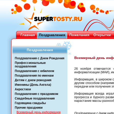
Главная
Поздравления
Пожелания
Открытки
Поздравления
Всемирный день инфо
Поздравления с Днем Рождения
Профессиональные
поздравления
26 ноября отмечается 
Поздравления с юбилеем
информатизации (МАИ), им
Поздравления по именам
Информация, в широком с
Детям с днем рожедния
другим способом (наприме
Именины (День Ангела)
передачи или получения э
Акростихи
Информация всегда играл
Поздравления с праздником
прогресса и бурного разв
Свадебные поздравления
нарастание массы разноо
Годовщина свадьбы
Прочие праздники
Всемирный день информации
Поздравление с днем инф