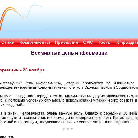
Стихи
Комплименты
Признания
СМС
Тосты
К праздн
Всемирный день информации
рмации - 26 ноября
«
Всемирный день информации
», который проводится по инициативе
еющей генеральный консультативный статус в Экономическом и Социальном
мысле, - сведения, передаваемые одними людьми другим людям устным, п
р, с помощью условных сигналов, с использованием технических средств и т
тих сведений.
а в жизни человечества очень важную роль. Однако с середины 20 века 
ития науки и техники роль информации неизмеримо возросла. Кроме того, 
бразной информации, получившее название «информационного взрыва».
ормации