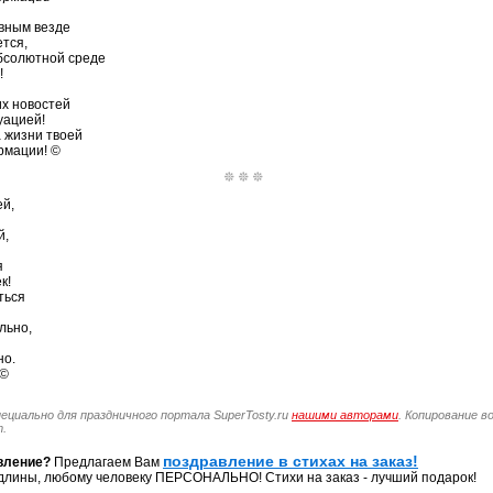
вным везде
ется,
абсолютной среде
!
их новостей
уацией!
а жизни твоей
рмации! ©
ей,
й,
я
к!
ться
льно,
но.
 ©
пециально для праздничного портала SuperTosty.ru
нашими авторами
. Копирование в
т.
поздравление в стихах на заказ!
вление?
Предлагаем Вам
длины, любому человеку ПЕРСОНАЛЬНО! Стихи на заказ - лучший подарок!