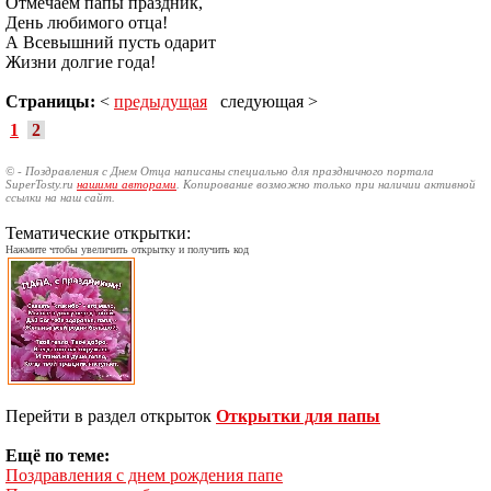
Отмечаем папы праздник,
День любимого отца!
А Всевышний пусть одарит
Жизни долгие года!
Страницы:
<
предыдущая
следующая >
1
2
© - Поздравления с Днем Отца написаны специально для праздничного портала
SuperTosty.ru
нашими авторами
. Копирование возможно только при наличии активной
ссылки на наш сайт.
Тематические открытки:
Нажмите чтобы увеличить открытку и получить код
Перейти в раздел открыток
Открытки для папы
Ещё по теме:
Поздравления с днем рождения папе