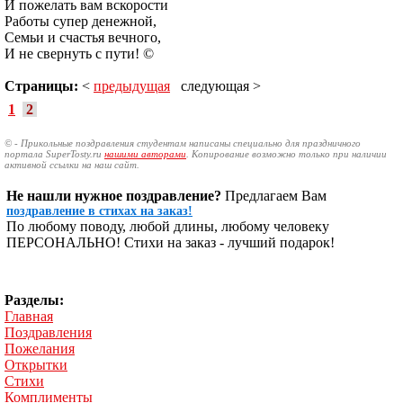
И пожелать вам вскорости
Работы супер денежной,
Семьи и счастья вечного,
И не свернуть с пути! ©
Страницы:
<
предыдущая
следующая >
1
2
© - Прикольные поздравления студентам написаны специально для праздничного
портала SuperTosty.ru
нашими авторами
. Копирование возможно только при наличии
активной ссылки на наш сайт.
Не нашли нужное поздравление?
Предлагаем Вам
поздравление в стихах на заказ!
По любому поводу, любой длины, любому человеку
ПЕРСОНАЛЬНО! Стихи на заказ - лучший подарок!
Разделы:
Главная
Поздравления
Пожелания
Открытки
Стихи
Комплименты