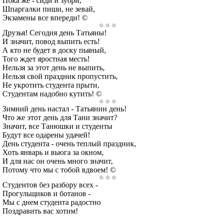
Пока же - сиди и зубри,
Шпаргалки пиши, не зевай,
Экзамены все впереди! ©
Друзья! Сегодня день Татьяны!
И значит, повод выпить есть!
А кто не будет в доску пьяный,
Того ждет яростная месть!
Нельзя за этот день не выпить,
Нельзя свой праздник пропустить,
Не укротить студента прыти,
Студентам надобно кутить! ©
Зимний день настал - Татьянин день!
Что же этот день для Тани значит?
Значит, все Танюшки и студенты
Будут все одарены удачей!
День студента - очень теплый праздник,
Хоть январь и вьюга за окном,
И для нас он очень много значит,
Потому что мы с тобой вдвоем! ©
Студентов без разбору всех -
Прогульщиков и ботанов -
Мы с днем студента радостно
Поздравить вас хотим!