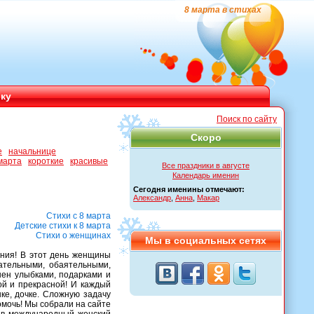
8 марта в стихах
ику
Поиск по сайту
Скоро
е
начальнице
марта
короткие
красивые
Все праздники в августе
Календарь именин
Сегодня именины отмечают:
Александр
,
Анна
,
Макар
Стихи с 8 марта
Детские стихи к 8 марта
Стихи о женщинах
Мы в социальных сетях
ения! В этот день женщины
ательными, обаятельными,
нен улыбками, подарками и
й и прекрасной! И каждый
ке, дочке. Сложную задачу
омочь! Мы собрали на сайте