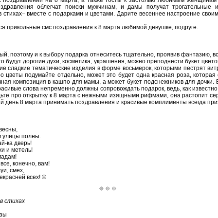
с поздравлений на 8 марта, а также тосты к застолью любимым женщинам
оздравления облегчат поиски мужчинам, и дамы получат трогательные
в стихах– вместе с подарками и цветами. Дарите весеннее настроение свои
ся прикольные смс поздравления к 8 марта любимой девушке, подруге.
й, поэтому и к выбору подарка отнеситесь тщательно, проявив фантазию, в
то будут дорогие духи, косметика, украшения, можно преподнести букет цве
чие сладкие тематические изделия в форме восьмерок, которыми пестрят ви
ро цветы подумайте отдельно, может это будет одна красная роза, которая
чная композиция в кашпо для мамы, а может букет подснежников для дочки. 
красивые слова непременно должны сопровождать подарок, ведь, как известн
дьте про открытку к 8 марта с нежными изящными рифмами, она растопит се
й день 8 марта принимать поздравления и красивые комплименты всегда при
весны,
 улицы полны.
й-ка дверь!
жи и метель!
мадам!
се, конечно, вам!
уи, смех,
екрасней всех! ©
в стихах
озы