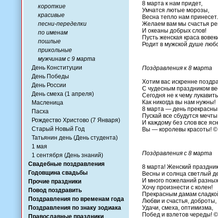
8 марта к нам придет,
короткие
Умчатся лютые морозы,
красивые
Весна тепло нам принесет.
песни-переделки
Желаем вам мы счастья ре
И океаны добрых слов!
по именам
Пусть женская краса вовек
пошлые
Родит в мужской душе любо
прикольные
мужчинам с 9 марта
День Конституции
Поздравления к 8 марта
День Победы
Хотим вас искренне поздр
День России
С чудесным праздником ве
День смеха (1 апреля)
Сегодня не к чему лукавить
Как никогда вы нам нужны!
Масленица
8 марта — день прекрасны
Пасха
Пускай все сбудутся мечты
Рождество Христово (7 Января)
И каждому без слов все ясн
Старый Новый Год
Вы — королевы красоты! ©
Татьянин день (День студента)
1 мая
Поздравления с 8 марта
1 сентября (День знаний)
Свадебные поздравления
8 марта! Женский праздник
Годовщина свадьбы
Весны и солнца светлый д
И много пожеланий разны
Прочие праздники
Хочу произнести с колен!
Повод поздравить
Прекрасным дамам сладко
Поздравления по временам года
Любви и счастья, доброты,
Поздравления по знаку зодиака
Удачи, смеха, оптимизма,
Побед и взлетов череды! ©
Православные праздники