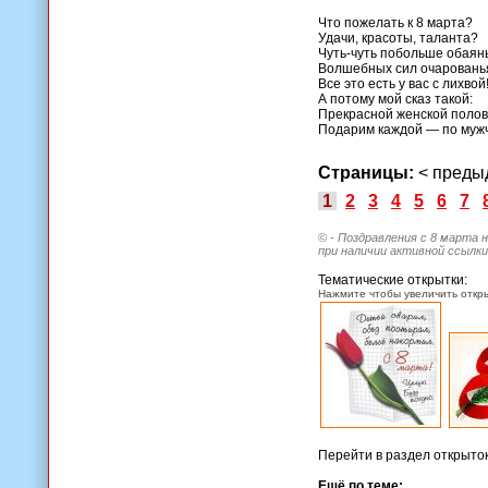
Что пожелать к 8 марта?
Удачи, красоты, таланта?
Чуть-чуть побольше обаян
Волшебных сил очаровань
Все это есть у вас с лихвой
А потому мой сказ такой:
Прекрасной женской поло
Подарим каждой — по мужч
Страницы:
< пред
1
2
3
4
5
6
7
© - Поздравления с 8 марта 
при наличии активной ссылки
Тематические открытки:
Нажмите чтобы увеличить откры
Перейти в раздел открыто
Ещё по теме: