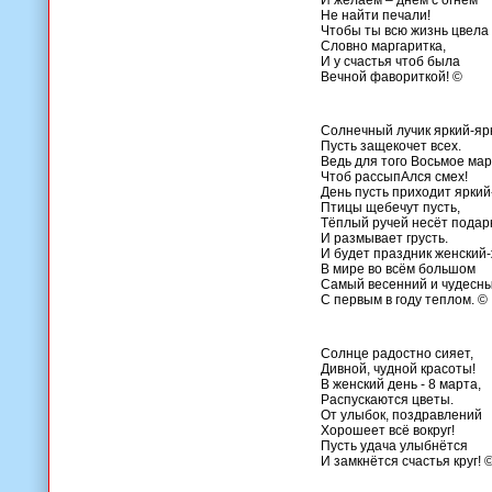
И желаем – днём с огнём
Не найти печали!
Чтобы ты всю жизнь цвела
Словно маргаритка,
И у счастья чтоб была
Вечной фавориткой! ©
Солнечный лучик яркий-яр
Пусть защекочет всех.
Ведь для того Восьмое мар
Чтоб рассыпАлся смех!
День пусть приходит яркий
Птицы щебечут пусть,
Тёплый ручей несёт подар
И размывает грусть.
И будет праздник женский
В мире во всём большом
Самый весенний и чудесн
С первым в году теплом. ©
Солнце радостно сияет,
Дивной, чудной красоты!
В женский день - 8 марта,
Распускаются цветы.
От улыбок, поздравлений
Хорошеет всё вокруг!
Пусть удача улыбнётся
И замкнётся счастья круг! 