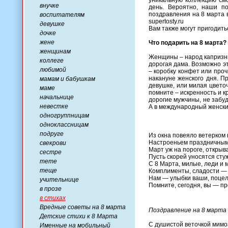
уникальную коллекцию см
внучке
день. Вероятно, наши п
поздравления на 8 марта 
воспитателям
supertosty.ru
девушке
Вам также могут пригодить
дочке
жене
Что подарить на 8 марта?
женщинам
Женщины – народ капризны
коллеге
дорогая дама. Возможно э
любимой
– коробку конфет или про
накануне женского дня. П
мамам и бабушкам
девушке, или милая цвето
маме
помните – искренность и 
начальнице
дорогие мужчины, не забу
невестке
А в международный женски
одногруппницам
одноклассницам
подруге
Из окна повеяло ветерком 
Настроеньем праздничным
свекрови
Март уж на пороге, открыва
сестре
Пусть скорей уносятся сту
тете
С 8 Марта, милые, леди и 
теще
Комплименты, сладости — в
Нам — улыбки ваши, поцел
учительнице
Помните, сегодня, вы — пр
в прозе
в стихах
Вредные советы на 8 марта
Поздравление на 8 марта 
Детские стихи к 8 Марта
С душистой веточкой мим
Именные на мобильный