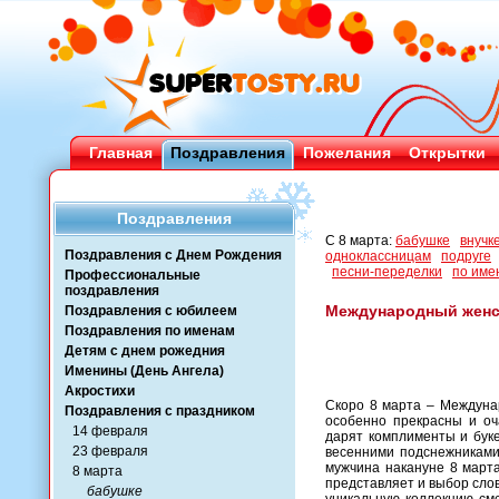
Главная
Поздравления
Пожелания
Открытки
Поздравления
С 8 марта:
бабушке
внучк
Поздравления с Днем Рождения
одноклассницам
подруге
песни-переделки
по име
Профессиональные
поздравления
Международный женск
Поздравления с юбилеем
Поздравления по именам
Детям с днем рожедния
Именины (День Ангела)
Акростихи
Скоро 8 марта – Междуна
Поздравления с праздником
особенно прекрасны и оч
14 февраля
дарят комплименты и бук
23 февраля
весенними подснежниками
мужчина накануне 8 марта
8 марта
представляет и выбор слов
бабушке