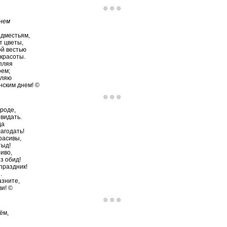
днем
едместьям,
т цветы,
й вестью
 красоты.
епляя
оем;
вляю
ским днем! ©
роде,
 видать.
да
лагодать!
красивы,
тыд!
иво,
з обид!
праздник!
…
азните,
ви! ©
ём,