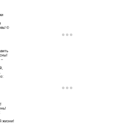
ки
и
вь! ©
авить
сны!
 –
й,
.
о:
!
ень!
х
й жизни!