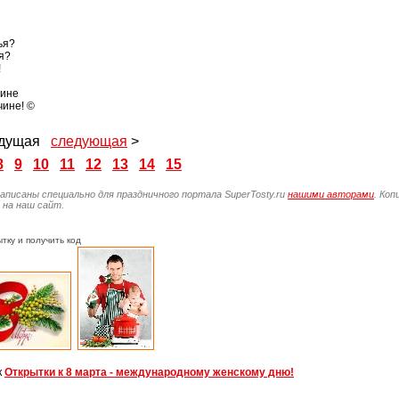
ья?
я?
!
вине
ине! ©
ыдущая
следующая
>
8
9
10
11
12
13
14
15
написаны специально для праздничного портала SuperTosty.ru
нашими авторами
. Ко
 на наш сайт.
тку и получить код
к
Открытки к 8 марта - международному женскому дню!