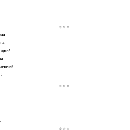
кий
та,
-яркий,
ки
-женский
ый
©