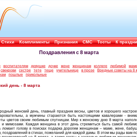
Стихи
Комплименты
Признания
СМС
Тосты
К праздн
Поздравления с 8 марта
е
воспитателям
девушке
дочке
жене
женщинам
коллеге
любимой
мам
свекрови
сестре
тете
теще
учительнице
в прозе
Вредные советы на 8 
нам
пошлые
прикольные
ий день - 8 марта
родный женский день, главный праздник весны, цветов и хорошего настро
аровательны, а мужчины стараются быть настоящими кавалерами - вним
еты цветов своим любимым спутницам. Мир к женскому дню 8 марта напол
 и мимозами. Каждая женщина в этот день стремиться быть самой любимо
 ломает голову в поисках подарка дорогим женщинам – маме, жене, бабуш
, поздравлений в стихах, пожеланий для каждой дамы. В этом мы рады вам п