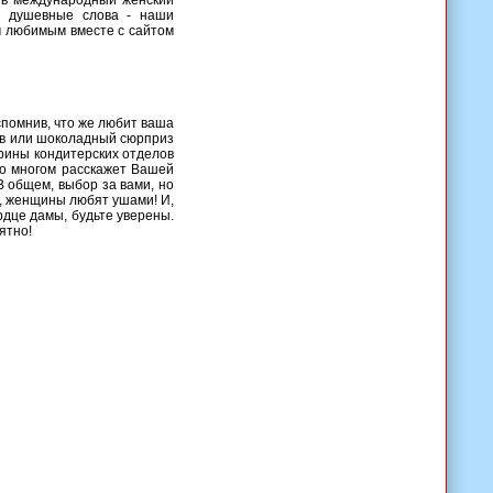
 в международный женский
 и душевные слова - наши
м любимым вместе с сайтом
спомнив, что же любит ваша
тов или шоколадный сюрприз
трины кондитерских отделов
 о многом расскажет Вашей
В общем, выбор за вами, но
о, женщины любят ушами! И,
рдце дамы, будьте уверены.
ятно!