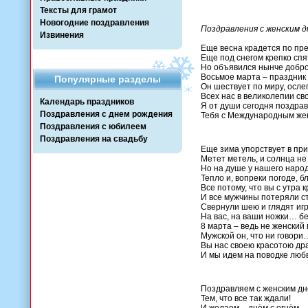
Тексты для грамот
Новогодние поздравления
Поздравления с женским 
Извинения
Еще весна крадется по пр
Еще под снегом крепко спя
Но объявился нынче добро
Восьмое марта – праздник
Популярные разделы
Он шествует по миру, осл
Всех нас в великолепии св
Календарь праздников
Я от души сегодня поздра
Поздравления с днем рождения
Тебя с Международным жен
Поздравления с юбилеем
Поздравления на свадьбу
Еще зима упорствует в при
Метет метель, и солнца не
Но на душе у нашего наро
Тепло и, вопреки погоде, б
Все потому, что вы с утра 
И все мужчины потеряли с
Свернули шею и глядят игр
На вас, на ваши ножки… бе
8 марта – ведь не женский 
Мужской он, что ни говори
Вы нас своею красотою др
И мы идем на поводке люб
Поздравляем с женским дн
Тем, что все так ждали!