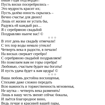
Ваши годы подтвердят!
Пусть виски посеребрились –
Это мудрость красит их;
Пусть далёко юность скрылась –
Вечно счастье для двоих!
Лишь от жизни не устать бы,
Радуясь ей каждый раз…
Я с серебряною свадьбой
Поздравляю нынче вас! ©
В этот день вы свадьбу отмечали!
С тех пор воды немало утекло!
Четверть века в радости, в печали!
На висках сверкает серебро!
С серебряною свадьбой поздравляем!
Но пожелаем вам не горы серебра!
Любовью, счастьем будьте вы богаты!
И пусть удача будет к вам щедра! ©
Ваша любовь достойна восхищенья,
Стихами даже сложно передать
Всю важность и торжественность мгновенья,
Не шутка – четверть века разменять!
Лишь в вашу честь звенят сейчас бокалы,
И льётся благородное вино,
Ведь лучше и красивей вашей пары,