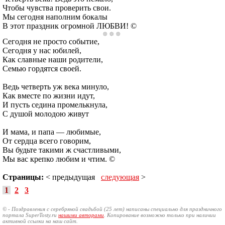
Чтобы чувства проверить свои.
Мы сегодня наполним бокалы
В этот праздник огромной ЛЮБВИ! ©
Сегодня не просто событие,
Сегодня у нас юбилей,
Как славные наши родители,
Семью гордятся своей.
Ведь четверть уж века минуло,
Как вместе по жизни идут,
И пусть седина промелькнула,
С душой молодою живут
И мама, и папа — любимые,
От сердца всего говорим,
Вы будьте такими ж счастливыми,
Мы вас крепко любим и чтим. ©
Страницы:
< предыдущая
следующая
>
1
2
3
© - Поздравления с серебряной свадьбой (25 лет) написаны специально для праздничного
портала SuperTosty.ru
нашими авторами
. Копирование возможно только при наличии
активной ссылки на наш сайт.