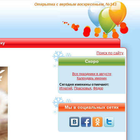
Открытка с вербным воскресеньем, №143
ику
Поиск по сайту
Скоро
Все праздники в августе
Календарь именин
Сегодня именины отмечают:
Игнатий
,
Прасковья
,
Фёдор
Мы в социальных сетях