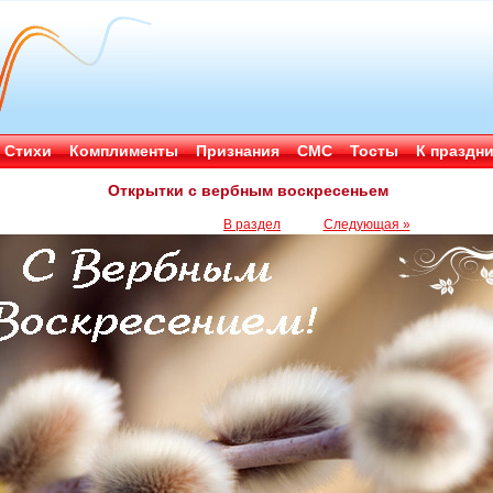
Стихи
Комплименты
Признания
СМС
Тосты
К праздн
Открытки с вербным воскресеньем
В раздел
Следующая »