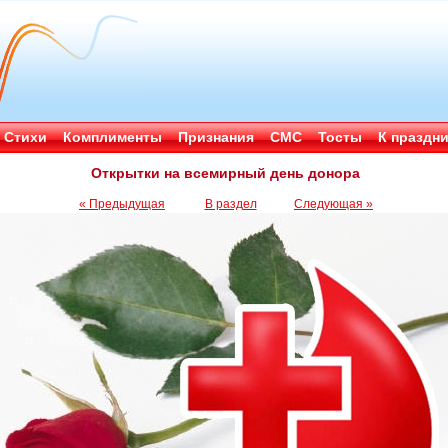
Стихи
Комплименты
Признания
СМС
Тосты
К праздн
Открытки на всемирный день донора
« Предыдущая
В раздел
Следующая »