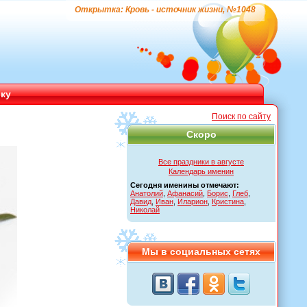
Открытка: Кровь - источник жизни, №1048
ику
Поиск по сайту
Скоро
Все праздники в августе
Календарь именин
Сегодня именины отмечают:
Анатолий
,
Афанасий
,
Борис
,
Глеб
,
Давид
,
Иван
,
Иларион
,
Кристина
,
Николай
Мы в социальных сетях