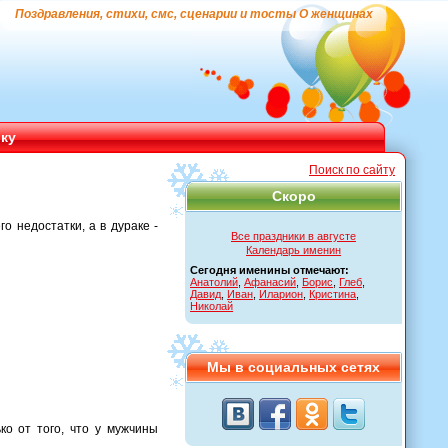
Поздравления, стихи, смс, сценарии и тосты О женщинах
ику
Поиск по сайту
Скоро
о недостатки, а в дураке -
Все праздники в августе
Календарь именин
Сегодня именины отмечают:
Анатолий
,
Афанасий
,
Борис
,
Глеб
,
Давид
,
Иван
,
Иларион
,
Кристина
,
Николай
Мы в социальных сетях
ко от того, что у мужчины