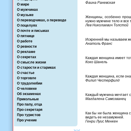
Фаина Раневская
О мире
О мужчинах
О музыке
Женщины, особенно проше
О переводчиках, о переводе
нужно мужчине тело и все 
Лев Николаевич Толстой
О поцелуях
О почте и письмах
О пятнице
Искренней мы называем же
О работе
Анатоль Франс
О ревности
О рекламе
О секретах
Каждая женщина имеет тот 
Коко Шанель
О смысле жизни
О старости и стариках
О счастье
Каждая женщина, если она
О торговле
Филип Честерфилд
О трудолюбии
О человеке
Об экзаменах
Каждый мужчина мечтает с
Магдалена Самозванец
Прикольные
Про папу, отца
Про секретаря
Как бы ни была женщина сч
Про туристов
видеть ее незамужней.
Про учение
Генри Луис Менкен