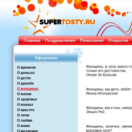
Главная
Поздравления
Пожелания
Открытки
Афоризмы
Женщины, в силу какого-то
О времени
только его достоинства.
О деньгах
Оноре де Бальзак
О детях
О дружбе
О женщинах
Женщины, как дети, любят 
Янина Ипохорская
О жизни
О здоровье
О кошках
Женщины, как и сны, никог
О красоте
Этьен Рей
О лени
О любви
О маме
Женщины, конечно, умнее
красивые ноги?
О медицине