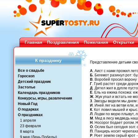
Главная
Поздравления
Пожелания
Открытки
К празднику
Представление детьми свои
Все о свадьбе
A
. Аист с нами прожил лето
Б
. Бегемот разинул рот: бу
Гороскоп
B
. Воробей просил ворону 
Детский праздник
Г
. Гриб растет среди дорож
Застолье
Д
. Дятел жил в дупле пусто
Е
. Ель на ежика похожа: еж 
Календарь праздников
Ж
. Жук упал и встать не м
Конкурсы, игры, развлечения
3
. Звезды видели мы днем 
Новый Год
И
. Иней лег на ветви ели, 
О подарках
К
. Кот ловил мышей и крыс
Л
. Лодки по морю плывут, 
О праздниках
М
. Мед в лесу медведь наш
1 апреля
Н
. Носорог бодает рогом. 
23 февраля
О
. Ослик был сегодня зол: 
П
. Панцирь носит черепаха
8 марта
Р
. Роет землю серый крот 
9 мая (День Победы)