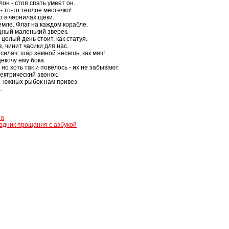
он - стоя спать умеет он.
 - то-то теплое местечко!
го в чернилах щеки.
емле. Флаг на каждом корабле.
ищный маленький зверек.
 целый день стоит, как статуя.
, чинит часики для нас.
 силач: шар земной несешь, как мяч!
екочу ему бока.
 но хоть так и повелось - их не забывают.
лектрический звонок.
 - южных рыбок нам привез.
.
та
здник прощания с азбукой