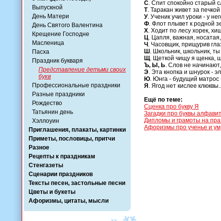
C
. Спит спокойно старый сл
Выпускной
Т
. Таракан живет за печкой
День Матери
У
. Ученик учил уроки - у не
Ф
. Флот плывет к родной з
День Святого Валентина
X
. Ходит по лесу хорек, х
Крещение Господне
Ц
. Цапля, важная, носатая,
Масленица
Ч
. Часовщик, прищурив глаз
Ш
. Школьник, школьник, ты
Пасха
Щ
. Щеткой чищу я щенка, щ
Праздник букваря
Ъ, Ы, Ь
. Слов не начинают,
Представление детьми своих
Э
. Эта кнопка и шнурок - э
букв
Ю
. Юнга - будущий матрос
Профессиональные праздники
Я
. Ягод нет кислее клюквы..
Разные праздники
Ещё по теме:
Рождество
Сценка про букву Я
Татьянин день
Загадки про буквы алфави
Дипломы и грамоты на пра
Хэллоуин
Афоризмы про ученье и ум
Приглашения, плакаты, картинки
Приметы, пословицы, притчи
Разное
Рецепты к праздникам
Стенгазеты
Сценарии праздников
Тексты песен, застольные песни
Цветы и букеты
Афоризмы, цитаты, мысли