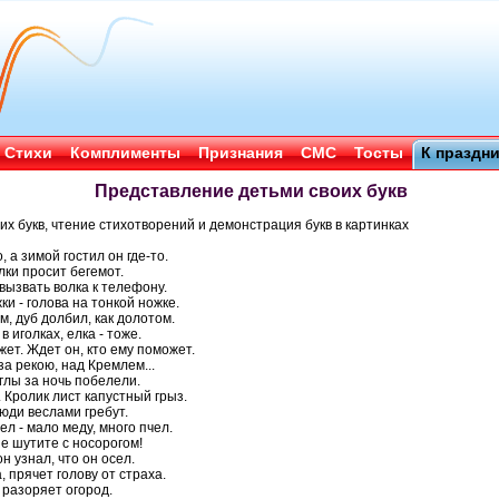
Стихи
Комплименты
Признания
СМС
Тосты
К праздн
Представление детьми своих букв
х букв, чтение стихотворений и демонстрация букв в картинках
, а зимой гостил он где-то.
лки просит бегемот.
вызвать волка к телефону.
ки - голова на тонкой ножке.
м, дуб долбил, как долотом.
в иголках, елка - тоже.
ожет. Ждет он, кто ему поможет.
за рекою, над Кремлем...
иглы за ночь побелели.
. Кролик лист капустный грыз.
люди веслами гребут.
ел - мало меду, много пчел.
Не шутите с носорогом!
он узнал, что он осел.
, прячет голову от страха.
- разоряет огород.