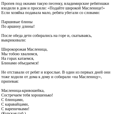
Пропев под окнами такую песенку, владимирские ребятишки
входили в дом и просили: «Подайте широкой Масленице!»
Если хозяйка подавала мало, ребята убегали со словами:
Паршивые блины
По аршину длины!
После обеда дети собирались на горе и, скатываясь,
выкрикивали:
Широкорожая Масленица,
Мы тобою хвалимся,
На горах катаемся,
Блинами объедаемся!
Не отставали от ребят и взрослые. В один из первых дней они
тоже ходили от дома к дому и собирали «на Масленицу»,
припевая:
Масленица-кривошейка,
Состречаем тебя хорошенько!
С блинцами,
С каравайцами,
С вареничками!
(Курская губ.)