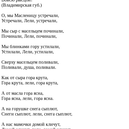
(Владимирская губ.)
О, мы Масленицу устречали,
Устречали, Лели, устречали,
Мы сыр с масельцем починали,
Починали, Лели, починали,
Мы блинками гору устилали,
Устилали, Лели, устилали,
Сверху масельцем поливали,
Поливали, душа, поливали.
Как от сыра гора крута,
Гора крута, лели, гора крута,
А от масла гора ясна,
Гора ясна, лели, гора ясна.
А на горушке снега сыплют,
Снеги сыплют, лели, снега сыплют,
А нас мамочки домой кличут,