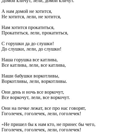
Домой кличут, лели, домой кличут.
А нам домой не хотится,
Не хотится, лели, не хотится,
Нам хотится прокатиться,
Прокатиться, лели, прокатиться,
С горушки да до слушки!
До слушки, лели, до слушки!
Наша горушка все катлива,
Все катлива, лели, все катлива,
Наши бабушки воркотливы,
Воркотливы, лели, воркотливы.
Они день и ночь все воркочут,
Все воркочут, лели, все воркочут.
Они на печке лежат, все про нас говорят,
Гоголечек, гоголечек, лели, гоголечек!
«Не пришел бы к нам кто, не принес бы чего,
Гоголечек, гоголечек, лели, гоголечек!