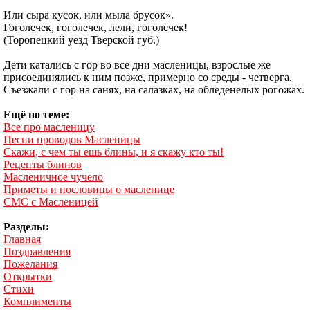
Или сыра кусок, или мыла брусок».
Гоголечек, гоголечек, лели, гоголечек!
(Торопецкий уезд Тверской губ.)
Дети катались с гор во все дни масленицы, взрослые же
присоединялись к ним позже, примерно со среды - четверга.
Съезжали с гор на санях, на салазках, на обледенелых рогожах.
Ещё по теме:
Все про масленицу
Песни проводов Масленицы
Скажи, с чем ты ешь блины, и я скажу кто ты!
Рецепты блинов
Масленичное чучело
Приметы и пословицы о масленице
СМС с Масленицей
Разделы:
Главная
Поздравления
Пожелания
Открытки
Стихи
Комплименты