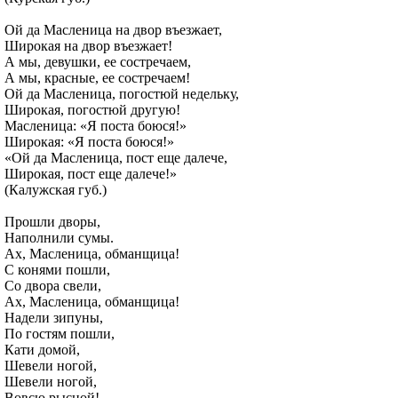
Ой да Масленица на двор въезжает,
Широкая на двор въезжает!
А мы, девушки, ее состречаем,
А мы, красные, ее состречаем!
Ой да Масленица, погостюй недельку,
Широкая, погостюй другую!
Масленица: «Я поста боюся!»
Широкая: «Я поста боюся!»
«Ой да Масленица, пост еще далече,
Широкая, пост еще далече!»
(Калужская губ.)
Прошли дворы,
Наполнили сумы.
Ах, Масленица, обманщица!
С конями пошли,
Со двора свели,
Ах, Масленица, обманщица!
Надели зипуны,
По гостям пошли,
Кати домой,
Шевели ногой,
Шевели ногой,
Вовсю рысцой!