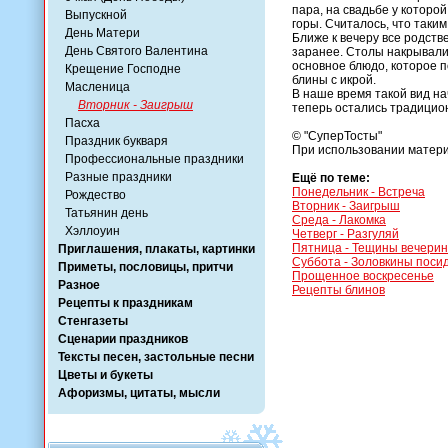
пара, на свадьбе у которо
Выпускной
горы. Считалось, что таки
День Матери
Ближе к вечеру все родств
День Святого Валентина
заранее. Столы накрывалис
основное блюдо, которое 
Крещение Господне
блины с икрой.
Масленица
В наше время такой вид н
Вторник - Заигрыш
теперь остались традици
Пасха
© "СуперТосты"
Праздник букваря
При использовании матери
Профессиональные праздники
Разные праздники
Ещё по теме:
Понедельник - Встреча
Рождество
Вторник - Заигрыш
Татьянин день
Среда - Лакомка
Хэллоуин
Четверг - Разгуляй
Пятница - Тещины вечерин
Приглашения, плакаты, картинки
Суббота - Золовкины поси
Приметы, пословицы, притчи
Прощенное воскресенье
Разное
Рецепты блинов
Рецепты к праздникам
Стенгазеты
Сценарии праздников
Тексты песен, застольные песни
Цветы и букеты
Афоризмы, цитаты, мысли