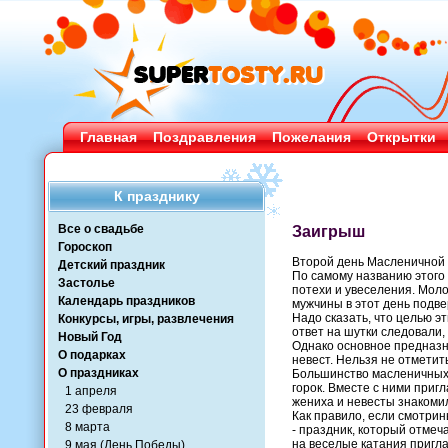
Главная
Поздравления
Пожелания
Открытки
К празднику
Все о свадьбе
Заигрыш
Гороскоп
Второй день Масленичной
Детский праздник
По самому названию этого 
Застолье
потехи и увеселения. Моло
Календарь праздников
мужчины в этот день подв
Надо сказать, что целью э
Конкурсы, игры, развлечения
ответ на шутки следовали
Новый Год
Однако основное предназн
О подарках
невест. Нельзя не отметит
О праздниках
Большинство масленичных 
горок. Вместе с ними приг
1 апреля
жениха и невесты знакоми
23 февраля
Как правило, если смотрин
8 марта
- праздник, который отме
на веселые катания пригл
9 мая (День Победы)