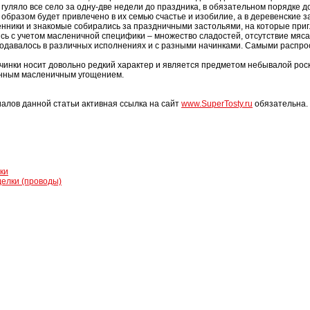
й гуляло все село за одну-две недели до праздника, в обязательном порядке 
м образом будет привлечено в их семью счастье и изобилие, а в деревенские 
енники и знакомые собирались за праздничными застольями, на которые приг
ь с учетом масленичной специфики – множество сладостей, отсутствие мяса, 
подавалось в различных исполнениях и с разными начинками. Самыми распр
ачинки носит довольно редкий характер и является предметом небывалой рос
онным масленичным угощением.
алов данной статьи активная ссылка на сайт
www.SuperTosty.ru
обязательна.
ки
делки (проводы)