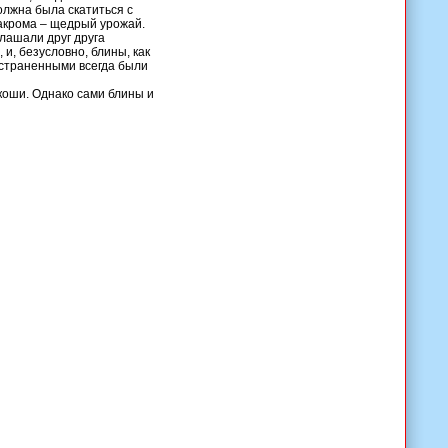
должна была скатиться с
закрома – щедрый урожай.
лашали друг друга
и, безусловно, блины, как
остраненными всегда были
коши. Однако сами блины и