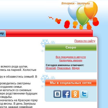
Вторник - заигрыш
ику
Поиск по сайту
Скоро
Все праздники в августе
Календарь именин
Сегодня именины отмечают:
 всякого рода шутки,
Игнатий
,
Прасковья
,
Фёдор
ались на парней. Холостые
ру и обзавестись семьей. В
Мы в социальных сетях
проводились смотрины
 созданию семьи.
и кататься со снежных
фере родственники будущих
 свадьбы.
значалась на Красную горку
од весны. В день Заигрыш
ности, каждая семейная