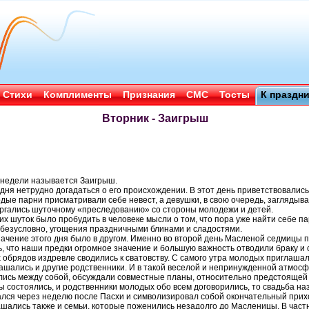
Стихи
Комплименты
Признания
СМС
Тосты
К праздн
Вторник - Заигрыш
 недели называется Заигрыш.
дня нетрудно догадаться о его происхождении. В этот день приветствовались
дые парни присматривали себе невест, а девушки, в свою очередь, заглядыв
ергались шуточному «преследованию» со стороны молодежи и детей.
тих шуток было пробудить в человеке мысли о том, что пора уже найти себе па
, безусловно, угощения праздничными блинами и сладостями.
ачение этого дня было в другом. Именно во второй день Масленой седмицы 
ь, что наши предки огромное значение и большую важность отводили браку и
обрядов издревле сводились к сватовству. С самого утра молодых приглашал
лашались и другие родственники. И в такой веселой и непринужденной атмос
лись между собой, обсуждали совместные планы, относительно предстоящей
ы состоялись, и родственники молодых обо всем договорились, то свадьба на
чался через неделю после Пасхи и символизировал собой окончательный прих
ашались также и семьи, которые поженились незадолго до Масленицы. В част