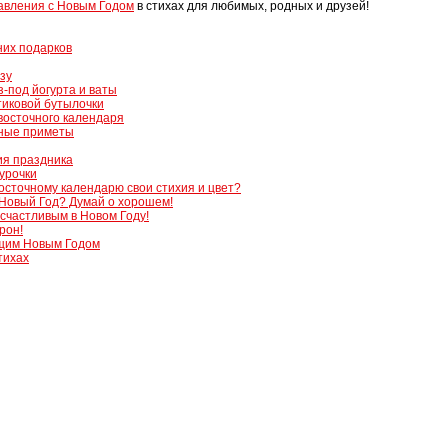
авления с Новым Годом
в стихах для любимых, родных и друзей!
них подарков
зу
з-под йогурта и ваты
тиковой бутылочки
восточного календаря
одные приметы
ия праздника
урочки
восточному календарю свои стихия и цвет?
 Новый Год? Думай о хорошем!
 счастливым в Новом Году!
рон!
щим Новым Годом
тихах