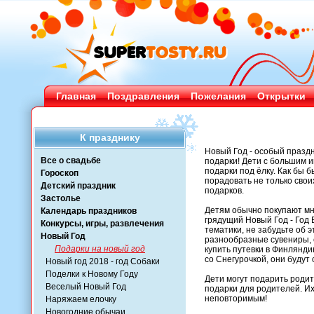
Главная
Поздравления
Пожелания
Открытки
К празднику
Новый Год - особый праздн
Все о свадьбе
подарки! Дети с большим 
подарки под ёлку. Как бы 
Гороскоп
порадовать не только свои
Детский праздник
подарков.
Застолье
Детям обычно покупают мно
Календарь праздников
грядущий Новый Год - Год 
Конкурсы, игры, развлечения
тематики, не забудьте об 
Новый Год
разнообразные сувениры, 
Подарки на новый год
купить путевки в Финлянди
со Снегурочкой, они будут
Новый год 2018 - год Собаки
Поделки к Новому Году
Дети могут подарить родит
Веселый Новый Год
подарки для родителей. Их
неповторимым!
Наряжаем елочку
Новогодние обычаи