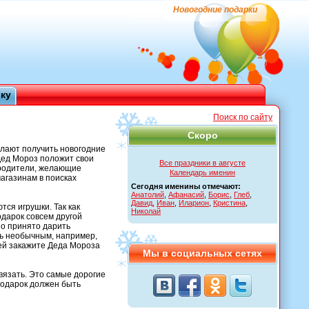
Новогодние подарки
ику
Поиск по сайту
Скоро
желают получить новогодние
Дед Мороз положит свои
Все праздники в августе
о родители, желающие
Календарь именин
магазинам в поисках
Сегодня именины отмечают:
Анатолий
,
Афанасий
,
Борис
,
Глеб
,
Давид
,
Иван
,
Иларион
,
Кристина
,
ся игрушки. Так как
Николай
одарок совсем другой
но принято дарить
дь необычным, например,
тей закажите Деда Мороза
Мы в социальных сетях
вязать. Это самые дорогие
подарок должен быть