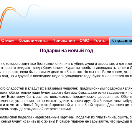
Стихи
Комплименты
Признания
СМС
Тосты
К праздн
Подарки на новый год
ик, которого ждут все без исключения, и в глубине души и взрослые, и дети 
интересом ожидают, когда Кремлевские Куранты пробьют двенадцать часов и 
было просто, если бы на самом деле это было так. Но мы то с Вами знаем, чт
х чад, но и друзей в последние недели уходящего года буквально носятся по 
го сладостей и кладут их в вязаный мешочек. Традиционным подарком являют
Быка, обязательно надо будет дарить фигурку быка, даже если задуманный п
этом! Быки могут быть разные: шоколадные, керамические, деревянные. Обыч
елочные украшения, но вы можете удивить своих друзей и близких, чем-нибу
ю и отметить Новый Год в этой красочной и волшебной стране. Для своих де
 очень рады долгожданной встрече с ними!
елям свои поделки - нарисованные картины, поделки из пластилина, сшить, с
 семья будет хранить всю жизнь! И самое главное не забывайте, что каждый 