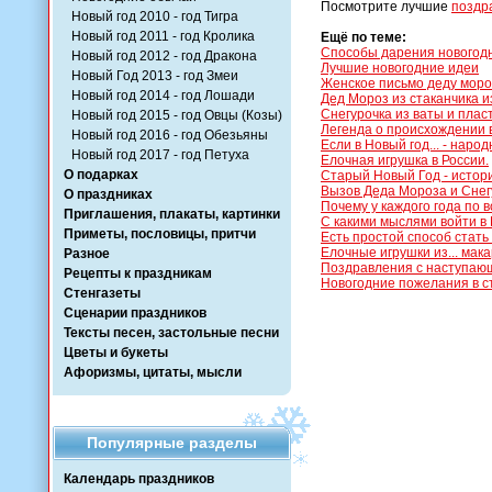
Посмотрите лучшие
поздр
Новый год 2010 - год Тигра
Новый год 2011 - год Кролика
Ещё по теме:
Способы дарения новогод
Новый год 2012 - год Дракона
Лучшие новогодние идеи
Новый Год 2013 - год Змеи
Женское письмо деду моро
Новый год 2014 - год Лошади
Дед Мороз из стаканчика и
Снегурочка из ваты и плас
Новый год 2015 - год Овцы (Козы)
Легенда о происхождении 
Новый год 2016 - год Обезьяны
Если в Новый год... - нар
Новый год 2017 - год Петуха
Елочная игрушка в России.
О подарках
Старый Новый Год - истор
Вызов Деда Мороза и Снег
О праздниках
Почему у каждого года по 
Приглашения, плакаты, картинки
С какими мыслями войти в
Приметы, пословицы, притчи
Есть простой способ стать
Елочные игрушки из... мака
Разное
Поздравления с наступаю
Рецепты к праздникам
Новогодние пожелания в с
Стенгазеты
Сценарии праздников
Тексты песен, застольные песни
Цветы и букеты
Афоризмы, цитаты, мысли
Популярные разделы
Календарь праздников