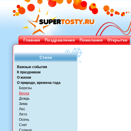
Главная
Поздравления
Пожелания
Открытки
Стихи
Важные события
К праздникам
О жизни
О природе, времена года
Березы
Весна
Дождь
Зима
Лес
Лето
Осень
Снег
Солнце