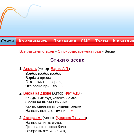
Стихи
Комплименты
Признания
СМС
Тосты
К праздн
Все разделы стихов
>
О природе, времена года
>
Весна
Стихи о весне
1.
Апрель
(Автор:
Барто А.Л.
)
Верба, верба, верба,
Верба зацвела.
Это значит, — верно,
Что весна пришла
... »
2.
Весна на дворе
(Автор:
Фет А.Ю.
)
Как дышит грудь свежо и емко -
Слова не выразят ничьи!
Как по оврагам в полдень громко
На пену прядают ручьи!
... »
3.
Загораем!
(Автор:
Гусарова Татьяна
)
На проталинке жучок
Грел на солнышке бочок,
Вскоре вылез червячок,