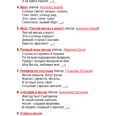
А за ним и паучок.
... »
4.
Март
(Автор:
Козлов Сергей
)
Солнце светит сильно- сильно,
Снег сияет, солнцу рад.
Это- сине- сине- сине-
Синеглазо- рыжий Март
... »
5.
Март (Третий месяц у ворот)
(Автор:
Коринец Юрий
)
Третий месяц у ворот-
Это к солнцу поворот.
Зимний сторож Снеговик
Ёжится, мрачнеет.
... »
6.
Первый день весны
(Автор:
Давыдов Петр
)
Ступая осторожно в тишине
По белым покрывалам февраля,
Придет сегодня вечером ко мне
Моя Весна, любимая моя.
... »
7.
Реквием по сосульке
(Автор:
Гусарова Татьяна
)
Весна пришла. Бегут ручьи.
Журчат, смеются, вЕселы...
И острые носы свои
Сосульки с крыши свесили.
... »
8.
Снеговик и весна
(Автор:
Бацанова Наталья
)
Жил да был Снеговичок.
В серой шапке набочок,
Носик - сладкая морковка,
В общем, славный старичок!
... »
9.
Стихи о весне