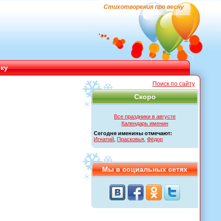
Стихотворения про весну
ику
Поиск по сайту
Скоро
Все праздники в августе
Календарь именин
Сегодня именины отмечают:
Игнатий
,
Прасковья
,
Фёдор
Мы в социальных сетях