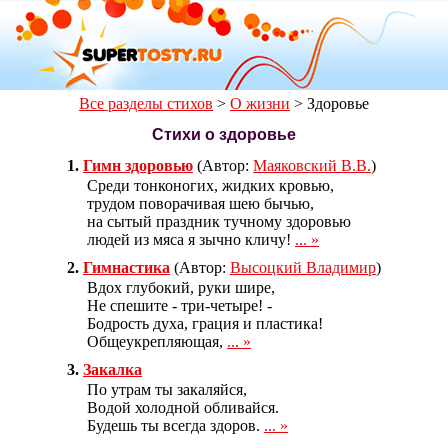
Все разделы стихов
>
О жизни
>
Здоровье
Стихи о здоровье
1.
Гимн здоровью
(Автор:
Маяковский В.В.
)
Среди тонконогих, жидких кровью,
трудом поворачивая шею бычью,
на сытый праздник тучному здоровью
людей из мяса я зычно кличу!
... »
2.
Гимнастика
(Автор:
Высоцкий Владимир
)
Вдох глубокий, руки шире,
Не спешите - три-четыре! -
Бодрость духа, грация и пластика!
Общеукрепляющая,
... »
3.
Закалка
По утрам ты закаляйся,
Водой холодной обливайся.
Будешь ты всегда здоров.
... »