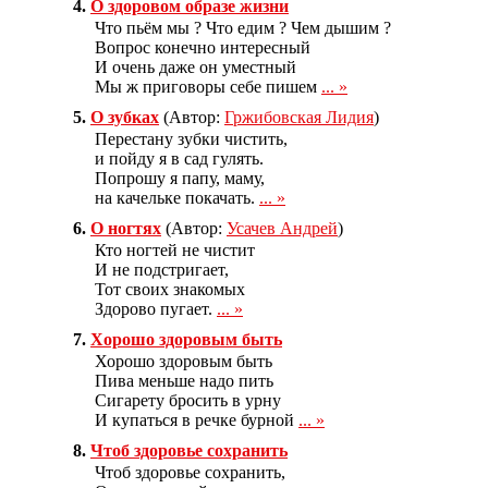
4.
О здоровом образе жизни
Что пьём мы ? Что едим ? Чем дышим ?
Вопрос конечно интересный
И очень даже он уместный
Мы ж приговоры себе пишем
... »
5.
О зубках
(Автор:
Гржибовская Лидия
)
Перестану зубки чистить,
и пойду я в сад гулять.
Попрошу я папу, маму,
на качельке покачать.
... »
6.
О ногтях
(Автор:
Усачев Андрей
)
Кто ногтей не чистит
И не подстригает,
Тот своих знакомых
Здорово пугает.
... »
7.
Хорошо здоровым быть
Хорошо здоровым быть
Пива меньше надо пить
Сигарету бросить в урну
И купаться в речке бурной
... »
8.
Чтоб здоровье сохранить
Чтоб здоровье сохранить,