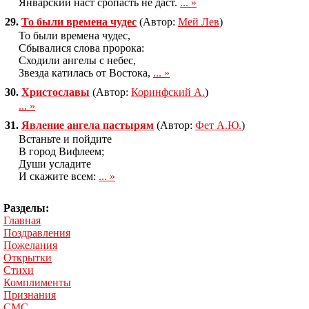
Январский наст сропасть не даст.
... »
29.
То были времена чудес
(Автор:
Мей Лев
)
То были времена чудес,
Сбывалися слова пророка:
Сходили ангелы с небес,
Звезда катилась от Востока,
... »
30.
Христославы
(Автор:
Коринфский А.
)
... »
31.
Явление ангела пастырям
(Автор:
Фет А.Ю.
)
Встаньте и пойдите
В город Вифлеем;
Души усладите
И скажите всем:
... »
Разделы:
Главная
Поздравления
Пожелания
Открытки
Стихи
Комплименты
Признания
СМС