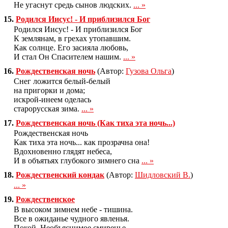
Не угаснут средь сынов людских.
... »
15.
Родился Иисус! - И приблизился Бог
Родился Иисус! - И приблизился Бог
К землянам, в грехах утопавшим.
Как солнце. Его засияла любовь,
И стал Он Спасителем нашим.
... »
16.
Рождественская ночь
(Автор:
Гузова Ольга
)
Снег ложится белый-белый
на пригорки и дома;
искрой-инеем оделась
старорусская зима.
... »
17.
Рождественская ночь (Как тиха эта ночь...)
Рождественская ночь
Как тиха эта ночь... как прозрачна она!
Вдохновенно глядят небеса,
И в объятьях глубокого зимнего сна
... »
18.
Рождественский кондак
(Автор:
Шидловский В.
)
... »
19.
Рождественское
В высоком зимнем небе - тишина.
Все в ожиданье чудного явленья.
Покой. Необъяснимое смиренье.