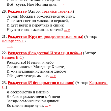
Всё - суета. Нам Истина дана.
... »
20.
Рождество
(Автор:
Травнiкъ Терентiй
)
Звонит Москва в рождественскую зиму,
Сползает снег по маковкам церквей,
И дует ветер в переулках в спину,
Неужто снова сжалилась метель?
... »
21.
Рождество (Кругом рождественская мгла)
(Автор:
Лонгфелло Г.
)
... »
22.
Рождество (Рождество! И земля, и небо...)
(Автор:
Немцев В.С
)
Рождество! И земля, и небо
Соединились в Младенце Христе,
И живительным истинным хлебом
Обладаем теперь мы все.
... »
23.
Рождество (Я бескорыстно и наивно)
(Автор:
Карташева
Н.
)
Я бескорыстно и наивно
Люблю в рождественской ночи
Звезды осьмиконечной дивной
Ко мне летящие лучи.
... »