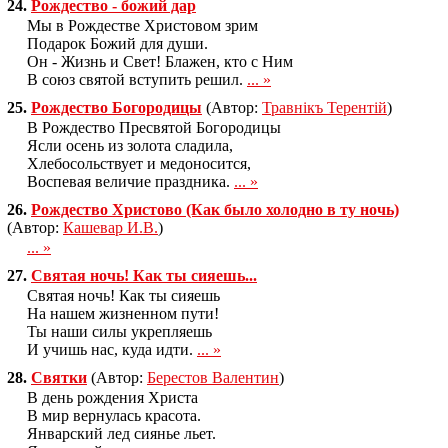
24.
Рождество - божий дар
Мы в Рождестве Христовом зрим
Подарок Божий для души.
Он - Жизнь и Свет! Блажен, кто с Ним
В союз святой вступить решил.
... »
25.
Рождество Богородицы
(Автор:
Травнiкъ Терентiй
)
В Рождество Пресвятой Богородицы
Ясли осень из золота сладила,
Хлебосольствует и медоносится,
Воспевая величие праздника.
... »
26.
Рождество Христово (Как было холодно в ту ночь)
(Автор:
Кашевар И.В.
)
... »
27.
Святая ночь! Как ты сияешь...
Святая ночь! Как ты сияешь
На нашем жизненном пути!
Ты наши силы укрепляешь
И учишь нас, куда идти.
... »
28.
Святки
(Автор:
Берестов Валентин
)
В день рождения Христа
В мир вернулась красота.
Январский лед сиянье льет.