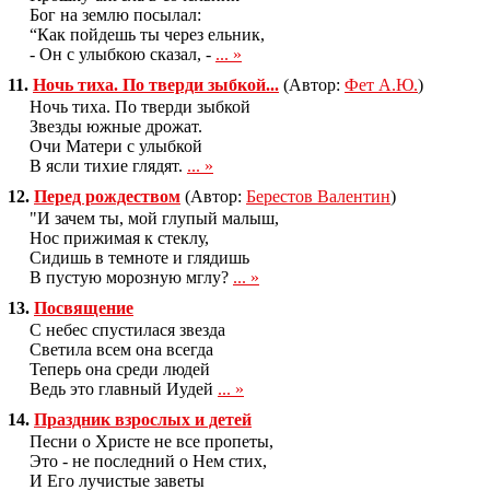
Бог на землю посылал:
“Как пойдешь ты через ельник,
- Он с улыбкою сказал, -
... »
11.
Ночь тиха. По тверди зыбкой...
(Автор:
Фет А.Ю.
)
Ночь тиха. По тверди зыбкой
Звезды южные дрожат.
Очи Матери с улыбкой
В ясли тихие глядят.
... »
12.
Перед рождеством
(Автор:
Берестов Валентин
)
"И зачем ты, мой глупый малыш,
Нос прижимая к стеклу,
Сидишь в темноте и глядишь
В пустую морозную мглу?
... »
13.
Посвящение
С небес спустилася звезда
Светила всем она всегда
Теперь она среди людей
Ведь это главный Иудей
... »
14.
Праздник взрослых и детей
Песни о Христе не все пропеты,
Это - не последний о Нем стих,
И Его лучистые заветы