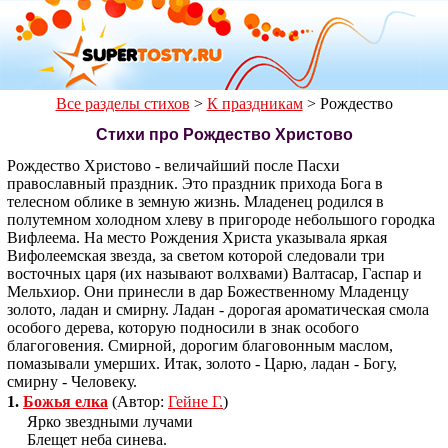
Все разделы стихов
>
К праздникам
>
Рождество
Стихи про Рождество Христово
Рождество Христово - величайший после Пасхи
православный праздник. Это праздник прихода Бога в
телесном облике в земную жизнь. Младенец родился в
полутемном холодном хлеву в пригороде небольшого городка
Вифлеема. На место Рождения Христа указывала яркая
Вифолеемская звезда, за светом которой следовали три
восточных царя (их называют волхвами) Валтасар, Гаспар и
Мельхиор. Они принесли в дар Божественному Младенцу
золото, ладан и смирну. Ладан - дорогая ароматическая смола
особого дерева, которую подносили в знак особого
благоговения. Смирной, дорогим благовонным маслом,
помазывали умерших. Итак, золото - Царю, ладан - Богу,
смирну - Человеку.
1.
Божья елка
(Автор:
Гейне Г.
)
Ярко звездными лучами
Блещет неба синева.