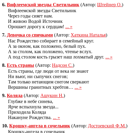
6.
Вифлеемской звезды Светильник
(Автор:
Штейнер О.
)
Вифлеемской звезды Светильник
Через годы сияет нам.
И живою Водой Источник
Орошает дорогу к сердцам!
... »
7.
Девочка со спичками
(Автор:
Хаткина Наталья
)
Нас Рождество собирает в семейный круг.
А за окном, как положено, белый пух.
А за столом, как положено, чтенье вслух.
А под столом кость грызет наш лохматый друг.
... »
8.
Есть страны
(Автор:
Надсон С.
)
Есть страны, где люди от века не знают
Ни вьюг, ни сыпучих снегов;
Там только нетающим снегом сверкают
Вершины гранитных хребтов…
... »
9.
Коляда
(Автор:
Ашукин Н.
)
Глубже в небе синева,
Ярче вспыхнула звезда...
Приходила Коляда
Накануне Рождества.
... »
10.
Крошку-ангела в сочельник
(Автор:
Достоевский Ф.М.
)
Крошку-ангела в сочельник