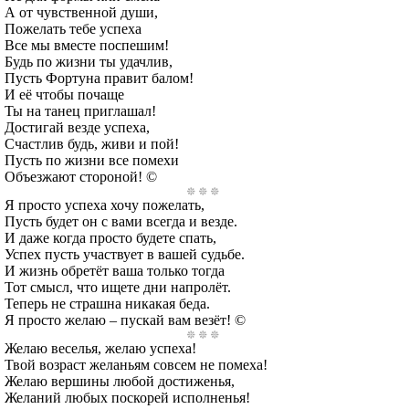
А от чувственной души,
Пожелать тебе успеха
Все мы вместе поспешим!
Будь по жизни ты удачлив,
Пусть Фортуна правит балом!
И её чтобы почаще
Ты на танец приглашал!
Достигай везде успеха,
Счастлив будь, живи и пой!
Пусть по жизни все помехи
Объезжают стороной! ©
Я просто успеха хочу пожелать,
Пусть будет он с вами всегда и везде.
И даже когда просто будете спать,
Успех пусть участвует в вашей судьбе.
И жизнь обретёт ваша только тогда
Тот смысл, что ищете дни напролёт.
Теперь не страшна никакая беда.
Я просто желаю – пускай вам везёт! ©
Желаю веселья, желаю успеха!
Твой возраст желаньям совсем не помеха!
Желаю вершины любой достиженья,
Желаний любых поскорей исполненья!