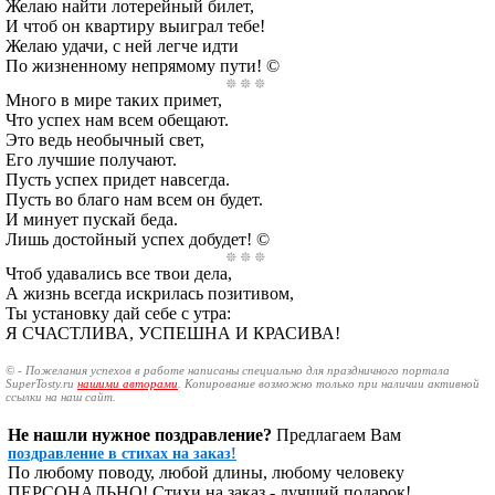
Желаю найти лотерейный билет,
И чтоб он квартиру выиграл тебе!
Желаю удачи, с ней легче идти
По жизненному непрямому пути! ©
Много в мире таких примет,
Что успех нам всем обещают.
Это ведь необычный свет,
Его лучшие получают.
Пусть успех придет навсегда.
Пусть во благо нам всем он будет.
И минует пускай беда.
Лишь достойный успех добудет! ©
Чтоб удавались все твои дела,
А жизнь всегда искрилась позитивом,
Ты установку дай себе с утра:
Я СЧАСТЛИВА, УСПЕШНА И КРАСИВА!
© - Пожелания успехов в работе написаны специально для праздничного портала
SuperTosty.ru
нашими авторами
. Копирование возможно только при наличии активной
ссылки на наш сайт.
Не нашли нужное поздравление?
Предлагаем Вам
поздравление в стихах на заказ!
По любому поводу, любой длины, любому человеку
ПЕРСОНАЛЬНО! Стихи на заказ - лучший подарок!