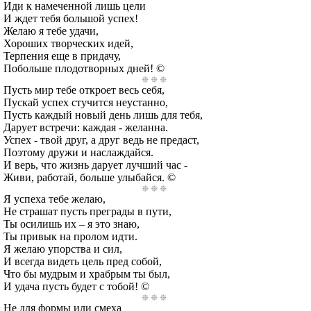
Иди к намеченной лишь цели
И ждет тебя большой успех!
Желаю я тебе удачи,
Хороших творческих идей,
Терпения еще в придачу,
Побольше плодотворных дней! ©
Пусть мир тебе откроет весь себя,
Пускай успех стучится неустанно,
Пусть каждый новый день лишь для тебя,
Дарует встречи: каждая - желанна.
Успех - твой друг, а друг ведь не предаст,
Поэтому дружи и наслаждайся.
И верь, что жизнь дарует лучший час -
Живи, работай, больше улыбайся. ©
Я успеха тебе желаю,
Не страшат пусть преграды в пути,
Ты осилишь их – я это знаю,
Ты привык на пролом идти.
Я желаю упорства и сил,
И всегда видеть цель пред собой,
Что бы мудрым и храбрым ты был,
И удача пусть будет с тобой! ©
Не для формы или смеха