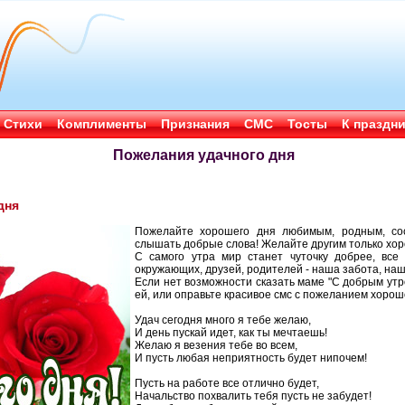
Стихи
Комплименты
Признания
СМС
Тосты
К праздн
Пожелания удачного дня
дня
Пожелайте хорошего дня любимым, родным, сос
слышать добрые слова! Желайте другим только хо
С самого утра мир станет чуточку добрее, все 
окружающих, друзей, родителей - наша забота, наш
Если нет возможности сказать маме "С добрым утро
ей, или оправьте красивое смс с пожеланием хорош
Удач сегодня много я тебе желаю,
И день пускай идет, как ты мечтаешь!
Желаю я везения тебе во всем,
И пусть любая неприятность будет нипочем!
Пусть на работе все отлично будет,
Начальство похвалить тебя пусть не забудет!