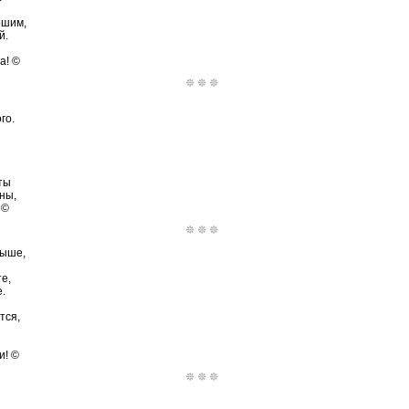
ошим,
й.
а! ©
го.
ты
ны,
 ©
выше,
е,
.
тся,
и! ©