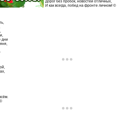
Дорог без пробок, новостей отличных,
И как всегда, побед на фронте личном! ©
ть,
,
,
и,
 дни
яня,
©
ой,
ах,
всём.
 ©