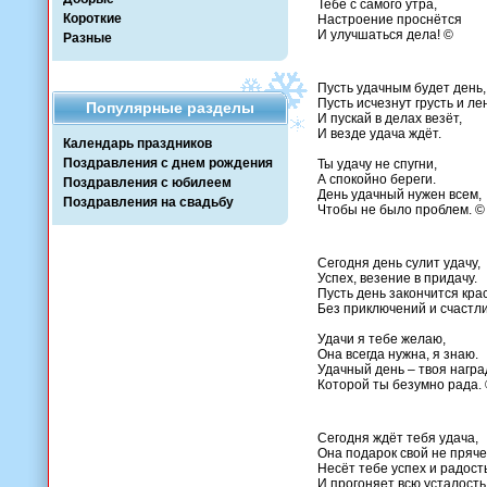
Тебе с самого утра,
Короткие
Настроение проснётся
И улучшаться дела! ©
Разные
Пусть удачным будет день,
Пусть исчезнут грусть и ле
Популярные разделы
И пускай в делах везёт,
И везде удача ждёт.
Календарь праздников
Поздравления с днем рождения
Ты удачу не спугни,
А спокойно береги.
Поздравления с юбилеем
День удачный нужен всем,
Поздравления на свадьбу
Чтобы не было проблем. ©
Сегодня день сулит удачу,
Успех, везение в придачу.
Пусть день закончится кра
Без приключений и счастли
Удачи я тебе желаю,
Она всегда нужна, я знаю.
Удачный день – твоя награ
Которой ты безумно рада.
Сегодня ждёт тебя удача,
Она подарок свой не пряче
Несёт тебе успех и радость
И прогоняет всю усталость