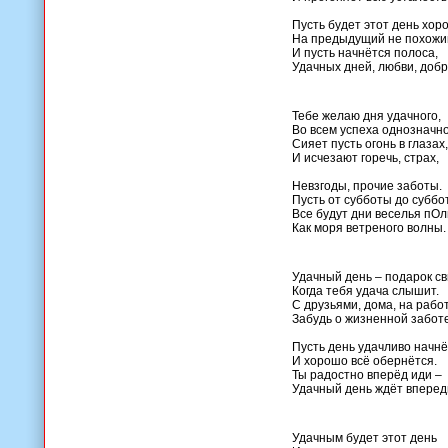
Пусть будет этот день хор
На предыдущий не похожи
И пусть начнётся полоса,
Удачных дней, любви, добр
Тебе желаю дня удачного,
Во всем успеха однозначно
Сияет пусть огонь в глазах,
И исчезают горечь, страх,
Невзгоды, прочие заботы.
Пусть от субботы до суббо
Все будут дни веселья пОл
Как моря ветреного волны.
Удачный день – подарок с
Когда тебя удача слышит.
С друзьями, дома, на работ
Забудь о жизненной заботе
Пусть день удачливо начнё
И хорошо всё обернётся.
Ты радостно вперёд иди –
Удачный день ждёт вперед
Удачным будет этот день