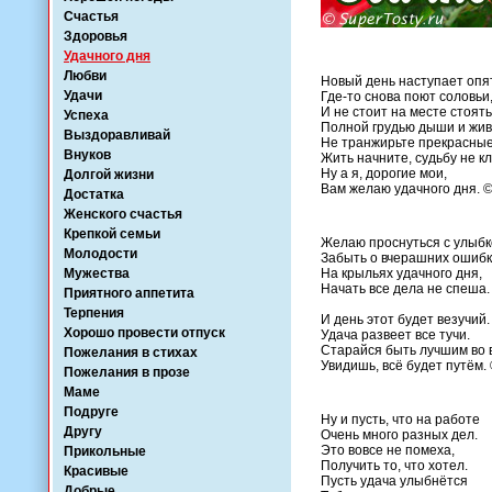
Счастья
Здоровья
Удачного дня
Любви
Новый день наступает опя
Удачи
Где-то снова поют соловьи
И не стоит на месте стоять
Успеха
Полной грудью дыши и жив
Выздоравливай
Не транжирьте прекрасные
Внуков
Жить начните, судьбу не кл
Ну а я, дорогие мои,
Долгой жизни
Вам желаю удачного дня. 
Достатка
Женского счастья
Крепкой семьи
Желаю проснуться с улыбк
Молодости
Забыть о вчерашних ошибк
Мужества
На крыльях удачного дня,
Начать все дела не спеша.
Приятного аппетита
Терпения
И день этот будет везучий.
Хорошо провести отпуск
Удача развеет все тучи.
Старайся быть лучшим во 
Пожелания в стихах
Увидишь, всё будет путём.
Пожелания в прозе
Маме
Подруге
Ну и пусть, что на работе
Другу
Очень много разных дел.
Это вовсе не помеха,
Прикольные
Получить то, что хотел.
Красивые
Пусть удача улыбнётся
Добрые