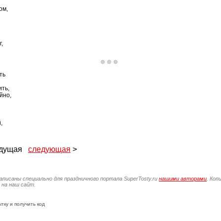
ом,
,
ть
ить,
йно,
,
ыдущая
следующая
>
написаны специально для праздничного портала SuperTosty.ru
нашими авторами
. Коп
 на наш сайт.
тку и получить код