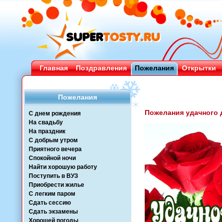
Главная
Поздравления
Пожелания
Открытки
Пожелания
Пожелания удачного 
С днем рождения
На свадьбу
На праздник
С добрым утром
Приятного вечера
Спокойной ночи
Найти хорошую работу
Поступить в ВУЗ
Приобрести жилье
С легким паром
Сдать сессию
Сдать экзамены
Хорошей погоды