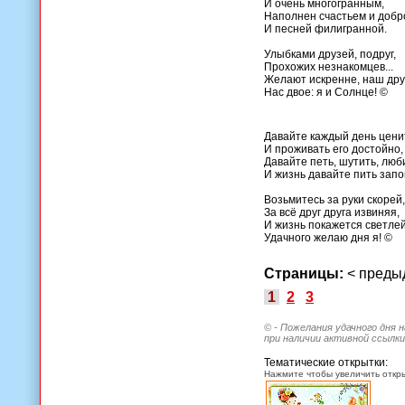
И очень многогранным,
Наполнен счастьем и добр
И песней филигранной.
Улыбками друзей, подруг,
Прохожих незнакомцев...
Желают искренне, наш друг
Нас двое: я и Солнце! ©
Давайте каждый день цени
И проживать его достойно,
Давайте петь, шутить, люб
И жизнь давайте пить запо
Возьмитесь за руки скорей,
За всё друг друга извиняя,
И жизнь покажется светлей
Удачного желаю дня я! ©
Страницы:
< пред
1
2
3
© - Пожелания удачного дня 
при наличии активной ссылки
Тематические открытки:
Нажмите чтобы увеличить откры