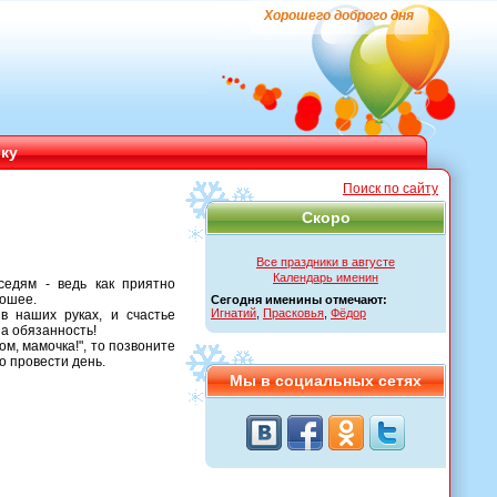
Хорошего доброго дня
ику
Поиск по сайту
Скоро
Все праздники в августе
Календарь именин
едям - ведь как приятно
рошее.
Сегодня именины отмечают:
Игнатий
,
Прасковья
,
Фёдор
в наших руках, и счастье
а обязанность!
м, мамочка!", то позвоните
о провести день.
Мы в социальных сетях