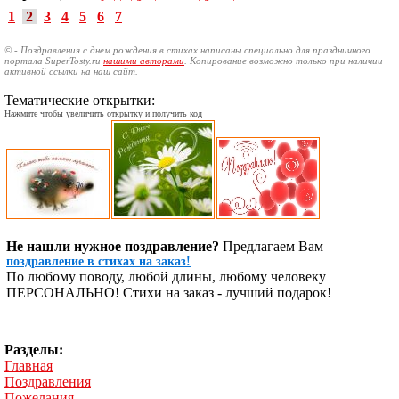
1
2
3
4
5
6
7
© - Поздравления с днем рождения в стихах написаны специально для праздничного
портала SuperTosty.ru
нашими авторами
. Копирование возможно только при наличии
активной ссылки на наш сайт.
Тематические открытки:
Нажмите чтобы увеличить открытку и получить код
Не нашли нужное поздравление?
Предлагаем Вам
поздравление в стихах на заказ!
По любому поводу, любой длины, любому человеку
ПЕРСОНАЛЬНО! Стихи на заказ - лучший подарок!
Разделы:
Главная
Поздравления
Пожелания