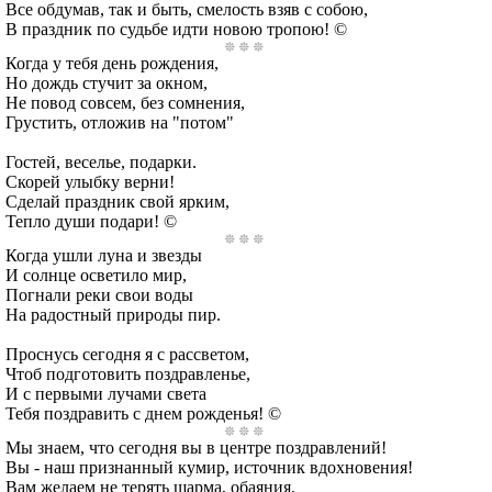
Все обдумав, так и быть, смелость взяв с собою,
В праздник по судьбе идти новою тропою! ©
Когда у тебя день рождения,
Но дождь стучит за окном,
Не повод совсем, без сомнения,
Грустить, отложив на "потом"
Гостей, веселье, подарки.
Скорей улыбку верни!
Сделай праздник свой ярким,
Тепло души подари! ©
Когда ушли луна и звезды
И солнце осветило мир,
Погнали реки свои воды
На радостный природы пир.
Проснусь сегодня я с рассветом,
Чтоб подготовить поздравленье,
И с первыми лучами света
Тебя поздравить с днем рожденья! ©
Мы знаем, что сегодня вы в центре поздравлений!
Вы - наш признанный кумир, источник вдохновения!
Вам желаем не терять шарма, обаяния,