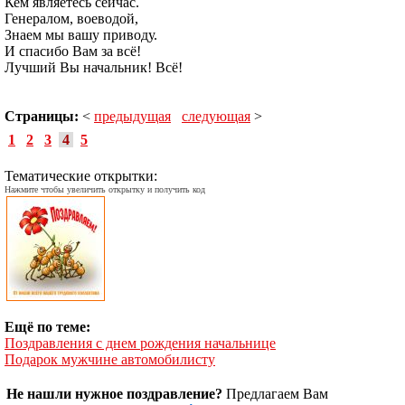
Кем являетесь сейчас.
Генералом, воеводой,
Знаем мы вашу приводу.
И спасибо Вам за всё!
Лучший Вы начальник! Всё!
Страницы:
<
предыдущая
следующая
>
1
2
3
4
5
Тематические открытки:
Нажмите чтобы увеличить открытку и получить код
Ещё по теме:
Поздравления с днем рождения начальнице
Подарок мужчине автомобилисту
Не нашли нужное поздравление?
Предлагаем Вам