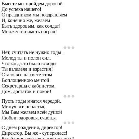
Вместе мы пройдем дорогой
До успеха нашего!
С праздником мы поздравляем
И, конечно же, желаем
Быть здоровым, как солдат!
Множество иметь наград!
Нет, считать не нужно годы -
Молод ты и полон сил.
Что когда-то было всходы
Ты взлелеял и взрастил!
Стало все на свете этом
Воплощенною мечтой:
Секретарша с кабинетом,
Дом, достаток и покой!
Пусть годы мчатся чередой,
Минуя все ненастья,
Мы Вам желаем всей душой
Любви, здоровья, счастья.
С днём рождения, директор!
Директор, Вы же - суперкласс!
Кто б смог ещё так нами править?