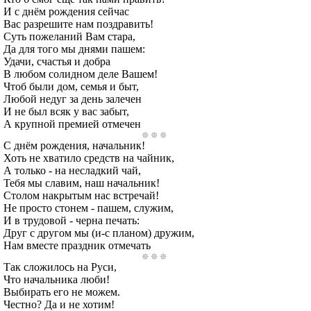
И с днём рождения сейчас
Вас разрешите нам поздравить!
Суть пожеланий Вам стара,
Да для того мы днями пашем:
Удачи, счастья и добра
В любом солидном деле Вашем!
Чтоб были дом, семья и быт,
Любой недуг за день залечен
И не был всяк у вас забыт,
А крупной премией отмечен
С днём рождения, начальник!
Хоть не хватило средств на чайник,
А только - на несладкий чай,
Тебя мы славим, наш начальник!
Столом накрытым нас встречай!
Не просто стонем - пашем, служим,
И в трудовой - черна печать:
Друг с другом мы (и-с планом) дружим,
Нам вместе праздник отмечать
Так сложилось на Руси,
Что начальника люби!
Выбирать его не можем.
Честно? Да и не хотим!