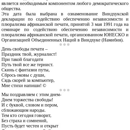
является необходимым компонентом любого демократического
общества.
Эта дата была выбрана в ознаменование Виндхукской
декларации по содействию обеспечению независимости и
плюрализма африканской печати, принятой 3 мая 1991 года на
семинаре по содействию обеспечению независимости и
плюрализма африканской печати, организованном ЮНЕСКО и
Организацией Объединенных Наций в Виндхуке (Намибия).
День свободы печати –
Праздник твой, журналист!
При такой благодати
Путь твой все же тернист.
Скинь с фантазии путы,
Сбрось оковы с души,
Сядь скорей за компьютер,
Мне стихи напиши! ©
Мы поздравляем с этим днем-
Днем торжества свободы!
И с буквой, словом и пером,
сближающим народы.
Тем кто сегодня говорит,
Без страха и сомнений,
Пусть будет честен и открыт