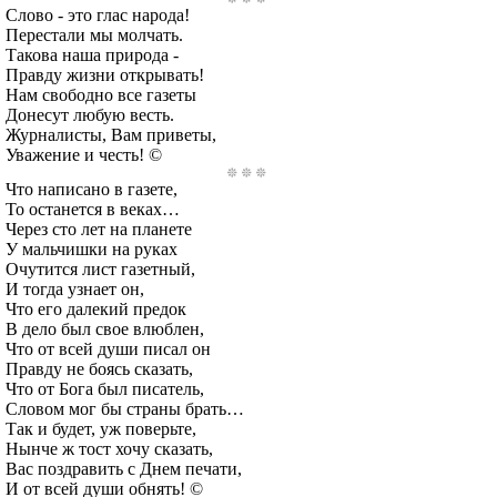
Слово - это глас народа!
Перестали мы молчать.
Такова наша природа -
Правду жизни открывать!
Нам свободно все газеты
Донесут любую весть.
Журналисты, Вам приветы,
Уважение и честь! ©
Что написано в газете,
То останется в веках…
Через сто лет на планете
У мальчишки на руках
Очутится лист газетный,
И тогда узнает он,
Что его далекий предок
В дело был свое влюблен,
Что от всей души писал он
Правду не боясь сказать,
Что от Бога был писатель,
Словом мог бы страны брать…
Так и будет, уж поверьте,
Нынче ж тост хочу сказать,
Вас поздравить с Днем печати,
И от всей души обнять! ©