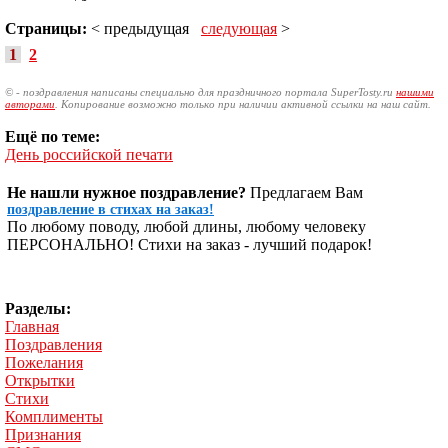
Страницы:
< предыдущая
следующая
>
1
2
© - поздравления написаны специально для праздничного портала SuperTosty.ru
нашими
авторами
. Копирование возможно только при наличии активной ссылки на наш сайт.
Ещё по теме:
День российской печати
Не нашли нужное поздравление?
Предлагаем Вам
поздравление в стихах на заказ!
По любому поводу, любой длины, любому человеку
ПЕРСОНАЛЬНО! Стихи на заказ - лучший подарок!
Разделы:
Главная
Поздравления
Пожелания
Открытки
Стихи
Комплименты
Признания