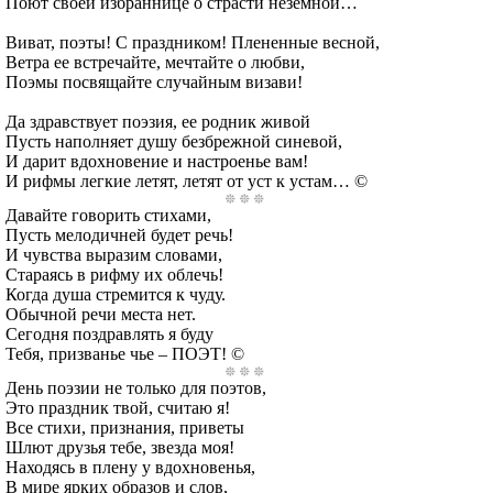
Поют своей избраннице о страсти неземной…
Виват, поэты! С праздником! Плененные весной,
Ветра ее встречайте, мечтайте о любви,
Поэмы посвящайте случайным визави!
Да здравствует поэзия, ее родник живой
Пусть наполняет душу безбрежной синевой,
И дарит вдохновение и настроенье вам!
И рифмы легкие летят, летят от уст к устам… ©
Давайте говорить стихами,
Пусть мелодичней будет речь!
И чувства выразим словами,
Стараясь в рифму их облечь!
Когда душа стремится к чуду.
Обычной речи места нет.
Сегодня поздравлять я буду
Тебя, призванье чье – ПОЭТ! ©
День поэзии не только для поэтов,
Это праздник твой, считаю я!
Все стихи, признания, приветы
Шлют друзья тебе, звезда моя!
Находясь в плену у вдохновенья,
В мире ярких образов и слов,