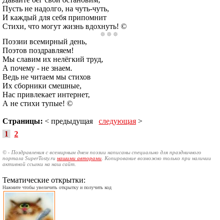
Пусть не надолго, на чуть-чуть,
И каждый для себя припомнит
Стихи, что могут жизнь вдохнуть! ©
Поэзии всемирный день,
Поэтов поздравляем!
Мы славим их нелёгкий труд,
А почему - не знаем.
Ведь не читаем мы стихов
Их сборники смешные,
Нас привлекает интернет,
А не стихи тупые! ©
Страницы:
< предыдущая
следующая
>
1
2
© - Поздравления с всемирным днем поэзии написаны специально для праздничного
портала SuperTosty.ru
нашими авторами
. Копирование возможно только при наличии
активной ссылки на наш сайт.
Тематические открытки:
Нажмите чтобы увеличить открытку и получить код