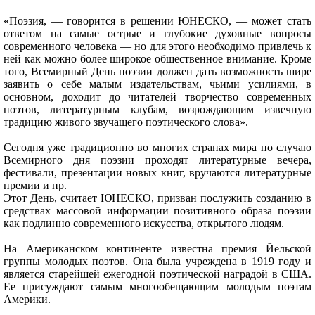
«Поэзия, — говорится в решении ЮНЕСКО, — может стать
ответом на самые острые и глубокие духовные вопросы
современного человека — но для этого необходимо привлечь к
ней как можно более широкое общественное внимание. Кроме
того, Всемирный День поэзии должен дать возможность шире
заявить о себе малым издательствам, чьими усилиями, в
основном, доходит до читателей творчество современных
поэтов, литературным клубам, возрождающим извечную
традицию живого звучащего поэтического слова».
Сегодня уже традиционно во многих странах мира по случаю
Всемирного дня поэзии проходят литературные вечера,
фестивали, презентации новых книг, вручаются литературные
премии и пр.
Этот День, считает ЮНЕСКО, призван послужить созданию в
средствах массовой информации позитивного образа поэзии
как подлинно современного искусства, открытого людям.
На Американском континенте известна премия Йельской
группы молодых поэтов. Она была учреждена в 1919 году и
является старейшей ежегодной поэтической наградой в США.
Ее присуждают самым многообещающим молодым поэтам
Америки.