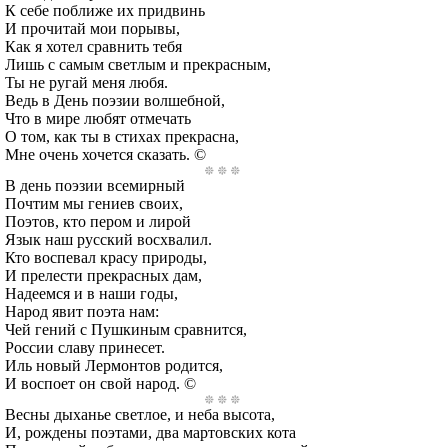
К себе поближе их придвинь
И прочитай мои порывы,
Как я хотел сравнить тебя
Лишь с самым светлым и прекрасным,
Ты не ругай меня любя.
Ведь в День поэзии волшебной,
Что в мире любят отмечать
О том, как ты в стихах прекрасна,
Мне очень хочется сказать. ©
В день поэзии всемирный
Почтим мы гениев своих,
Поэтов, кто пером и лирой
Язык наш русский восхвалил.
Кто воспевал красу природы,
И прелести прекрасных дам,
Надеемся и в наши годы,
Народ явит поэта нам:
Чей гений с Пушкиным сравнится,
России славу принесет.
Иль новый Лермонтов родится,
И воспоет он свой народ. ©
Весны дыханье светлое, и неба высота,
И, рождены поэтами, два мартовских кота