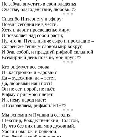
Не забудь впустить в свои владенья
Счастье, благоденствие, любовь! ©
Спасибо Интернету и эфиру:
Поэзия сегодня не в чести,
Хотя и дарит просвещенье миру,
И позволяет над собой расти;
Ну, что ж! Пусть нынче сыро и прохладно –
Согрей же теплым словом мир вокруг,
И будь собой, и празднуй рифмой складной
Всемирный день поэзии, мой друг! ©
Кто рифмует все слова
И «кастрюлю» и «дрова»?
Да – художник, да – эстет.
Да, любимый наш поэт!
Он не ест, порой, не пьёт,
Рифму с рифмою плетёт.
И к нему народ идёт:
«Поздравляем, рифмоплёт!» ©
Мы вспомним Пушкина сегодня,
Шекспир, Рождественский, Толстой,
Ну что без них наш мир духовный,
Убогий был бы и больной.
Давайте бег свой остановим,