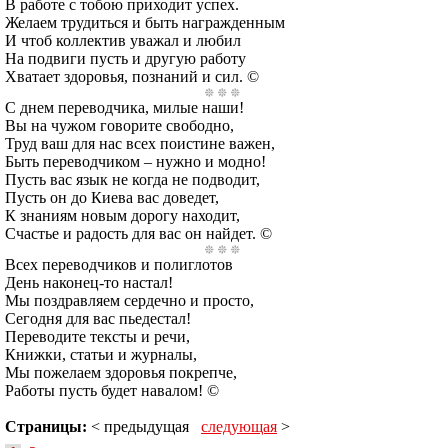
В работе с тобою приходит успех.
Желаем трудиться и быть награжденным
И чтоб коллектив уважал и любил
На подвиги пусть и другую работу
Хватает здоровья, познаний и сил. ©
С днем переводчика, милые наши!
Вы на чужом говорите свободно,
Труд ваш для нас всех поистине важен,
Быть переводчиком – нужно и модно!
Пусть вас язык не когда не подводит,
Пусть он до Киева вас доведет,
К знаниям новым дорогу находит,
Счастье и радость для вас он найдет. ©
Всех переводчиков и полиглотов
День наконец-то настал!
Мы поздравляем сердечно и просто,
Сегодня для вас пьедестал!
Переводите тексты и речи,
Книжки, статьи и журналы,
Мы пожелаем здоровья покрепче,
Работы пусть будет навалом! ©
Страницы:
< предыдущая
следующая
>