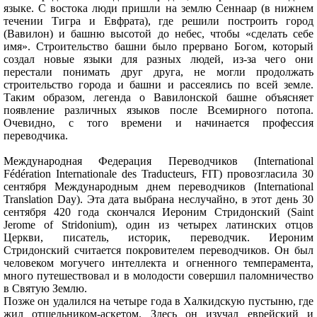
языке. С востока люди пришли на землю Сеннаар (в нижнем
течении Тигра и Евфрата), где решили построить город
(Вавилон) и башню высотой до небес, чтобы «сделать себе
имя». Строительство башни было прервано Богом, который
создал новые языки для разных людей, из-за чего они
перестали понимать друг друга, не могли продолжать
строительство города и башни и рассеялись по всей земле.
Таким образом, легенда о Вавилонской башне объясняет
появление различных языков после Всемирного потопа.
Очевидно, с того времени и начинается профессия
переводчика.
Международная Федерация Переводчиков (International
Fédération Internationale des Traducteurs, FIT) провозгласила 30
сентября Международным днем переводчиков (International
Translation Day). Эта дата выбрана неслучайно, в этот день 30
сентября 420 года скончался Иероним Стридонский (Saint
Jerome of Stridonium), один из четырех латинских отцов
Церкви, писатель, историк, переводчик. Иероним
Стридонский считается покровителем переводчиков. Он был
человеком могучего интеллекта и огненного темперамента,
много путешествовал и в молодости совершил паломничество
в Святую Землю.
Позже он удалился на четыре года в Халкидскую пустыню, где
жил отшельником-аскетом. Здесь он изучал еврейский и