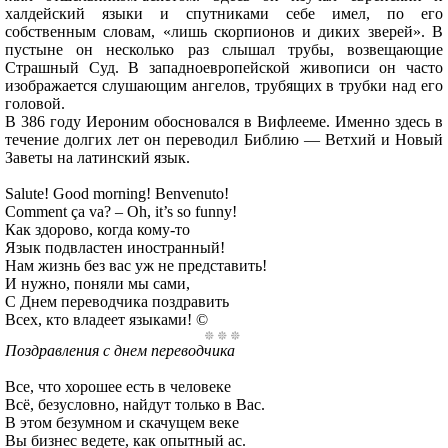
халдейский языки и спутниками себе имел, по его
собственным словам, «лишь скорпионов и диких зверей». В
пустыне он несколько раз слышал трубы, возвещающие
Страшный Суд. В западноевропейской живописи он часто
изображается слушающим ангелов, трубящих в трубки над его
головой.
В 386 году Иероним обосновался в Вифлееме. Именно здесь в
течение долгих лет он переводил Библию — Ветхий и Новый
Заветы на латинский язык.
Salute! Good morning! Benvenuto!
Comment ça va? – Oh, it’s so funny!
Как здорово, когда кому-то
Язык подвластен иностранный!
Нам жизнь без вас уж не представить!
И нужно, поняли мы сами,
С Днем переводчика поздравить
Всех, кто владеет языками! ©
Поздравления с днем переводчика
Все, что хорошее есть в человеке
Всё, безусловно, найдут только в Вас.
В этом безумном и скачущем веке
Вы бизнес ведете, как опытный ас.