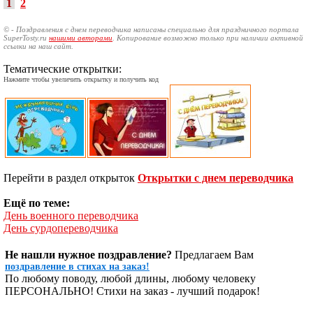
1
2
© - Поздравления с днем переводчика написаны специально для праздничного портала
SuperTosty.ru
нашими авторами
. Копирование возможно только при наличии активной
ссылки на наш сайт.
Тематические открытки:
Нажмите чтобы увеличить открытку и получить код
Перейти в раздел открыток
Открытки с днем переводчика
Ещё по теме:
День военного переводчика
День сурдопереводчика
Не нашли нужное поздравление?
Предлагаем Вам
поздравление в стихах на заказ!
По любому поводу, любой длины, любому человеку
ПЕРСОНАЛЬНО! Стихи на заказ - лучший подарок!