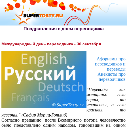
Поздравления с днем переводчика
Международный день переводчика - 30 сентября
Афоризмы про
переводчиков и
переводы
Анекдоты про
переводчиков
"Переводы как
женщины: если
верны, то
некрасивы, а если
красивы, то
неверны." (Сафир Мориц-Готлиб)
Согласно преданию, после Всемирного потопа человечество
было представлено одним народом, говорившим на одном