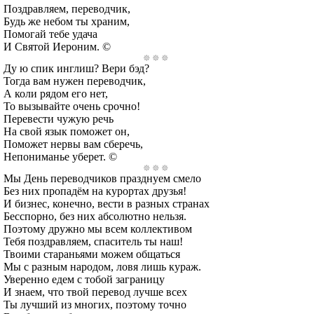
Поздравляем, переводчик,
Будь же небом ты храним,
Помогай тебе удача
И Святой Иероним. ©
Ду ю спик инглиш? Вери бэд?
Тогда вам нужен переводчик,
А коли рядом его нет,
То вызывайте очень срочно!
Перевести чужую речь
На свой язык поможет он,
Поможет нервы вам сберечь,
Непониманье уберет. ©
Мы День переводчиков празднуем смело
Без них пропадём на курортах друзья!
И бизнес, конечно, вести в разных странах
Бесспорно, без них абсолютно нельзя.
Поэтому дружно мы всем коллективом
Тебя поздравляем, спаситель ты наш!
Твоими стараньями можем общаться
Мы с разным народом, ловя лишь кураж.
Уверенно едем с тобой заграницу
И знаем, что твой перевод лучше всех
Ты лучший из многих, поэтому точно