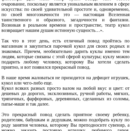
очарование, поскольку является уникальным явлением в сфере
искусства: по своей удивительной простоте и, одновременно,
по своей многозначности это — настоящая Вселенная
таинственного и образного, загадочности и фантазии.
Возникая в реальном времени и пространстве, театр кукол
возвращает нашим душам истинную сущность…».
Так что в этот день, есть отличный повод пройтись по
магазинам и закупиться парочкой кукол для своих родных и
знакомых. Причем, необязательно дарить куклы именно тем
людям, которые связаны с этой сферой культуры; куклу можно
подарить любому человеку, которому Вы хотели сделать
приятно, и вот появился прекрасный повод.
В наше время жаловаться не приходится на дефицит игрушек,
кукол или чего-либо еще.
Кукол всяких разных просто валом на любой вкус и цвет: от
дешевых до дорогих, эксклюзивных, ручной работы, мягких,
тряпичных, фарфоровых, деревянных, сделанных из соломы,
папье-маше и так далее.
Это прекрасный повод сделать приятное своему ребенку,
родителям, бабушкам и дедушкам, можно подобрать куклу по
роду занятия человека, которому Вы преподносите сувенир, а
можно заказать ростовую игрушку любимого героя.