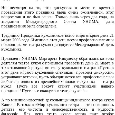
Но несмотря на то, что дискуссия о месте и времени
проведения этого праздника была очень оживленной, этот
вопрос так и не был решен. Только лишь через два года, на
заседании Международного Совета УНИМА, дата
празднования была определена.
Традицию Праздника кукольников всего мира открыл день 21
марта 2003 года. Именно в этот день всеми профессионалами и
поклонниками театра кукол празднуется Международный день
кукольника.
Президент УНИМА Маргарета Никулеску обратилась ко всем
деятелям театра кукол с призывом превратить день 21 марта в
захватывающий ритуал во славу кукольного театра: «Пусть в
этот день играют кукольные спектакли, проводят дискуссии,
устраивают встречи, пусть объединяются все профессионалы и
любители одного из древнейших видов искусства — театра
кукол! Пусть все вокруг станут участниками нашего
праздника! Пусть все окажутся в театре кукол!».
А по мнению известной деятельницы индийского театра кукол
Капилы Ватсяаян: «Мир кукольного театра — это невинность
детства, его чистота и непосредственность, и мудрость
философа. Для меня театр кукол всегда таит особое