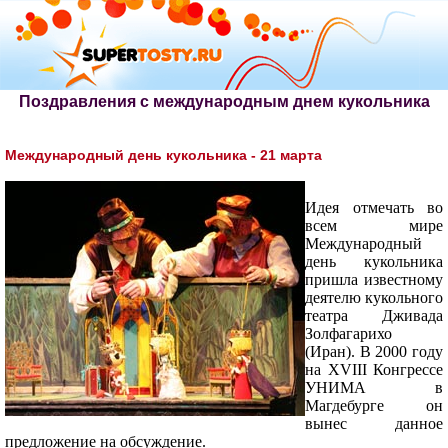
Поздравления с международным днем кукольника
Международный день кукольника - 21 марта
Идея отмечать во
всем мире
Международный
день кукольника
пришла известному
деятелю кукольного
театра Дживада
Золфагарихо
(Иран). В 2000 году
на XVIII Конгрессе
УНИМА в
Магдебурге он
вынес данное
предложение на обсуждение.