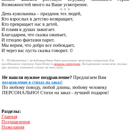
Возможностей много на Ваше усмотрение.
День кукольника – праздник тех людей,
Кто взрослых в детство возвращает,
Кто превращает нас в детей,
И пламя в душах зажигает.
Благодарим, что сказка оживает,
И птицею фантазия парит.
Мы верим, что добро все побеждает,
И через вас пусть сказка говорит. ©
© - Поздравления с международным днем кукольника написаны специально для
праздничного портала SuperTosty.ru
нашими авторами
. Копирование возможно только
при наличии активной ссылки на наш сайт.
Не нашли нужное поздравление?
Предлагаем Вам
поздравление в стихах на заказ!
По любому поводу, любой длины, любому человеку
ПЕРСОНАЛЬНО! Стихи на заказ - лучший подарок!
Разделы:
Главная
Поздравления
Пожелания