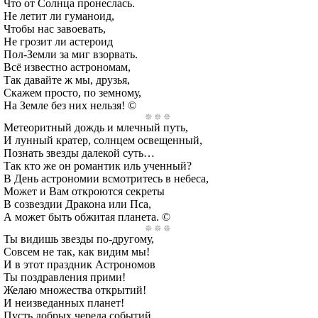
Что от Солнца пронеслась.
Не летит ли гуманоид,
Чтобы нас завоевать,
Не грозит ли астероид
Пол-Земли за миг взорвать.
Всё известно астрономам,
Так давайте ж мы, друзья,
Скажем просто, по земному,
На Земле без них нельзя! ©
Метеоритный дождь и млечный путь,
И лунный кратер, солнцем освещенный,
Познать звезды далекой суть…
Так кто же он романтик иль ученный?
В День астрономии всмотритесь в небеса,
Может и Вам откроются секреты
В созвездии Дракона или Пса,
А может быть обжитая планета. ©
Ты видишь звезды по-другому,
Совсем не так, как видим мы!
И в этот праздник Астрономов
Ты поздравления прими!
Желаю множества открытий!
И неизведанных планет!
Пусть добрых череда событий