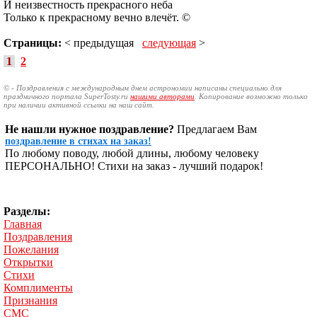
И неизвестность прекрасного неба
Только к прекрасному вечно влечёт. ©
Страницы:
< предыдущая
следующая
>
1
2
© - Поздравления с международным днем астрономии написаны специально для
праздничного портала SuperTosty.ru
нашими авторами
. Копирование возможно только
при наличии активной ссылки на наш сайт.
Не нашли нужное поздравление?
Предлагаем Вам
поздравление в стихах на заказ!
По любому поводу, любой длины, любому человеку
ПЕРСОНАЛЬНО! Стихи на заказ - лучший подарок!
Разделы:
Главная
Поздравления
Пожелания
Открытки
Стихи
Комплименты
Признания
СМС