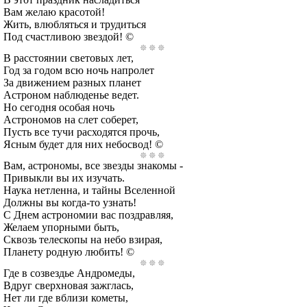
Вам желаю красотой!
Жить, влюбляться и трудиться
Под счастливою звездой! ©
В расстоянии световых лет,
Год за годом всю ночь напролет
За движением разных планет
Астроном наблюденье ведет.
Но сегодня особая ночь
Астрономов на слет соберет,
Пусть все тучи расходятся прочь,
Ясным будет для них небосвод! ©
Вам, астрономы, все звезды знакомы -
Привыкли вы их изучать.
Наука нетленна, и тайны Вселенной
Должны вы когда-то узнать!
С Днем астрономии вас поздравляя,
Желаем упорными быть,
Сквозь телескопы на небо взирая,
Планету родную любить! ©
Где в созвездье Андромеды,
Вдруг сверхновая зажглась,
Нет ли где вблизи кометы,