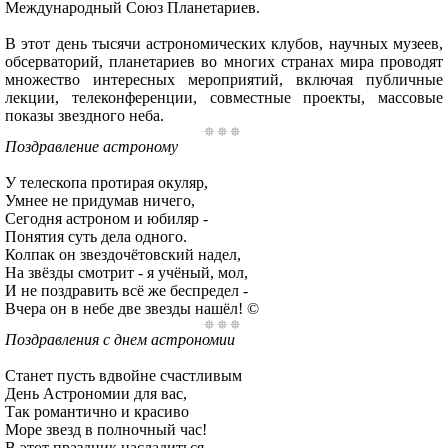
Международный Союз Планетариев.
В этот день тысячи астрономических клубов, научных музеев,
обсерваторий, планетариев во многих странах мира проводят
множество интересных мероприятий, включая публичные
лекции, телеконференции, совместные проекты, массовые
показы звездного неба.
Поздравление астроному
У телескопа протирая окуляр,
Умнее не придумав ничего,
Сегодня астроном и юбиляр -
Понятия суть дела одного.
Колпак он звездочётовский надел,
На звёзды смотрит - я учёный, мол,
И не поздравить всё же беспредел -
Вчера он в небе две звезды нашёл! ©
Поздравления с днем астрономии
Станет пусть вдвойне счастливым
День Астрономии для вас,
Так романтично и красиво
Море звезд в полночный час!
В этот праздник насладиться