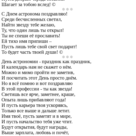
Шагает за тобою вслед! ©
С Днем астронома поздравляю!
Среди бесчисленных светил,
Найти звезду тебе желаю,
Ту, что один лишь ты открыл!
Ты не спеши её прославить!
Ей тихо имя припиши –
Пусть лишь тебе свой свет подарит!
То будет часть твоей души! ©
День астрономии - праздник как праздник,
И календарь нам не скажет о нём.
Можно и мимо пройти не заметив,
И посчитать этот День просто днём.
Но я всё помню и вот поздравляю
В этой профессии - ты как звезда!
Светишь все ярче, заметнее, краше,
Опыта лишь прибавляют года!
И пусть карьера твоя ускоряясь,
Только все выше и дальше летит.
Имя твоё, пусть заметят и в мире,
И пусть начальство тебя уже чтит.
Будут открытия, будут награды,
Выше зарплата, любовь и почёт,