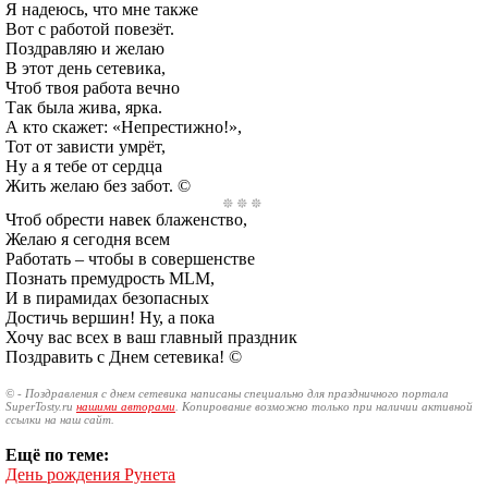
Я надеюсь, что мне также
Вот с работой повезёт.
Поздравляю и желаю
В этот день сетевика,
Чтоб твоя работа вечно
Так была жива, ярка.
А кто скажет: «Непрестижно!»,
Тот от зависти умрёт,
Ну а я тебе от сердца
Жить желаю без забот. ©
Чтоб обрести навек блаженство,
Желаю я сегодня всем
Работать – чтобы в совершенстве
Познать премудрость MLM,
И в пирамидах безопасных
Достичь вершин! Ну, а пока
Хочу вас всех в ваш главный праздник
Поздравить с Днем сетевика! ©
© - Поздравления с днем сетевика написаны специально для праздничного портала
SuperTosty.ru
нашими авторами
. Копирование возможно только при наличии активной
ссылки на наш сайт.
Ещё по теме:
День рождения Рунета