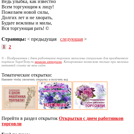
Ведь улыбка, как известно
Всем торгующим к лицу!
Пожелаем новой силы,
Долгих лет и не хворать,
Будьте вежливы и милы,
Вся торгующая рать! ©
Страницы:
< предыдущая
следующая
>
1
2
© - Поздравления с днем работников торговли написаны специально для праздничного
портала SuperTosty.ru
нашими авторами
. Копирование возможно только при наличии
активной ссылки на наш сайт.
Тематические открытки:
Нажмите чтобы увеличить открытку и получить код
Перейти в раздел открыток
Открытки с днем работников
торговли