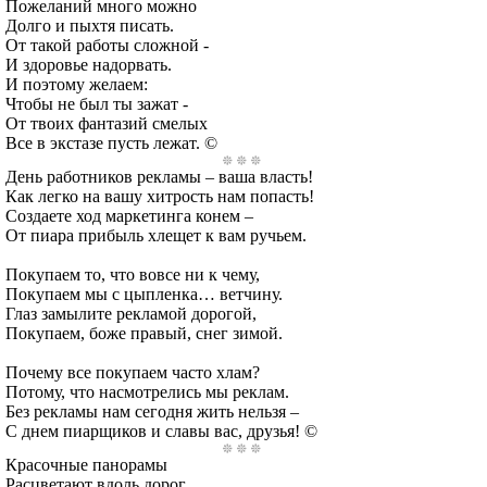
Пожеланий много можно
Долго и пыхтя писать.
От такой работы сложной -
И здоровье надорвать.
И поэтому желаем:
Чтобы не был ты зажат -
От твоих фантазий смелых
Все в экстазе пусть лежат. ©
День работников рекламы – ваша власть!
Как легко на вашу хитрость нам попасть!
Создаете ход маркетинга конем –
От пиара прибыль хлещет к вам ручьем.
Покупаем то, что вовсе ни к чему,
Покупаем мы с цыпленка… ветчину.
Глаз замылите рекламой дорогой,
Покупаем, боже правый, снег зимой.
Почему все покупаем часто хлам?
Потому, что насмотрелись мы реклам.
Без рекламы нам сегодня жить нельзя –
С днем пиарщиков и славы вас, друзья! ©
Красочные панорамы
Расцветают вдоль дорог,