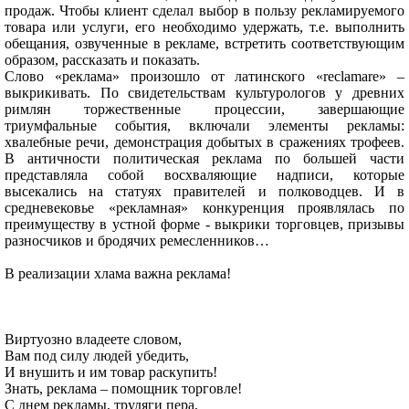
продаж. Чтобы клиент сделал выбор в пользу рекламируемого
товара или услуги, его необходимо удержать, т.е. выполнить
обещания, озвученные в рекламе, встретить соответствующим
образом, рассказать и показать.
Слово «реклама» произошло от латинского «reclamare» –
выкрикивать. По свидетельствам культурологов у древних
римлян торжественные процессии, завершающие
триумфальные события, включали элементы рекламы:
хвалебные речи, демонстрация добытых в сражениях трофеев.
В античности политическая реклама по большей части
представляла собой восхваляющие надписи, которые
высекались на статуях правителей и полководцев. И в
средневековье «рекламная» конкуренция проявлялась по
преимуществу в устной форме - выкрики торговцев, призывы
разносчиков и бродячих ремесленников…
В реализации хлама важна реклама!
Виртуозно владеете словом,
Вам под силу людей убедить,
И внушить и им товар раскупить!
Знать, реклама – помощник торговле!
С днем рекламы, трудяги пера,