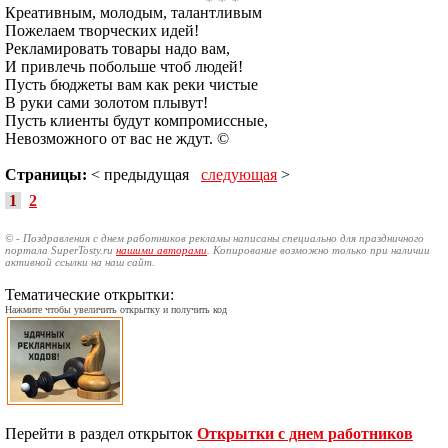
Креативным, молодым, талантливым
Пожелаем творческих идей!
Рекламировать товары надо вам,
И привлечь побольше чтоб людей!
Пусть бюджеты вам как реки чистые
В руки сами золотом плывут!
Пусть клиенты будут компромиссные,
Невозможного от вас не ждут. ©
Страницы:
< предыдущая
следующая
>
1
2
© - Поздравления с днем работников рекламы написаны специально для праздничного
портала SuperTosty.ru
нашими авторами
. Копирование возможно только при наличии
активной ссылки на наш сайт.
Тематические открытки:
Нажмите чтобы увеличить открытку и получить код
Перейти в раздел открыток
Открытки с днем работников