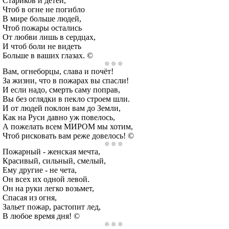
Стариков и детей,
Чтоб в огне не погибло
В мире больше людей,
Чтоб пожары остались
От любви лишь в сердцах,
И чтоб боли не видеть
Больше в ваших глазах. ©
Вам, огнеборцы, слава и почёт!
За жизни, что в пожарах вы спасли!
И если надо, смерть саму поправ,
Вы без оглядки в пекло строем шли.
И от людей поклон вам до Земли,
Как на Руси давно уж повелось,
А пожелать всем МИРОМ мы хотим,
Чтоб рисковать вам реже довелось! ©
Пожарный - женская мечта,
Красивый, сильный, смелый,
Ему другие - не чета,
Он всех их одной левой.
Он на руки легко возьмет,
Спасая из огня,
Зальет пожар, растопит лед,
В любое время дня! ©