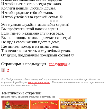
И чтобы начальство всегда уважало,
Коллеги ценили, любили друзья,
И чтобы родные тебя обожали,
И чтоб у тебя была крепкой семья. ©
Эта нужная служба в масштабах страны!
Вы профессии этой навеки верны.
Если где-то, нежданно случится беда,
Вы на помощь готовы примчаться всегда!
Не щадя своей жизни идете в дома,
Где пылает пожар и из дыма стена.
Так велит ваша честь и служебный устав.
От души, поздравляем пожарный состав! ©
Страницы:
< предыдущая
следующая
>
1
2
© - Поздравления с днем пожарной охраны написаны специально для праздничного
портала SuperTosty.ru
нашими авторами
. Копирование возможно только при наличии
активной ссылки на наш сайт.
Тематические открытки:
Нажмите чтобы увеличить открытку и получить код