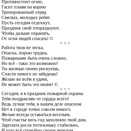
Противостоит огню,
Гасит пламя на корню
Тренированный отряд
Смелых, молодых ребят.
Пусть сегодня отдохнут,
Праздник свой отпразднуют,
Чтобы дальше охранять,
От огня людей спасать! ©
Работа твоя не легка,
Опасна, порою трудна,
Пожарными быть очень сложно,
Но всё - таки это возможно!
Ты жизнью своею рискуешь,
Спасти никого не забудешь!
Желаю во всём я удачи,
Не может быть это иначе! ©
Сегодня, я в праздник пожарной охраны
Тебя поздравляю от сердца всего!
Ведь лучше тебя, в вашем деле опасном
Нет в городе точно совсем никого.
Желаю всегда оставаться веселым,
Чтоб счастье весь год заполняло твой дом,
Зарплата росла потихоньку стабильно,
И шло всё спокойно своим чередом.