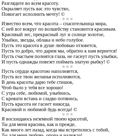
Разглядите во всем красоту.
Окрыляет пусть вас это чувство,
Помогает исполнить мечту! ©
Известно всем, что красота – спасительница мира,
С ней все вокруг по волшебству становится красивым.
Красивый лес, прекрасный луг и солнце золотое,
Улыбки, звезды, облака и небо голубое.
Пусть это красота в душе любовью отзовется,
Пусть то добро, что дарим мы, обратно к нам вернется!
Пусть счастьем полнятся глаза, не гаснут пусть улыбки,
И пусть однажды повезет поймать златую рыбку! ©
Пусть сердце красотою наполняется,
Пусть все твои желанья исполняются,
В день красоты дарю тебе стишок,
Чтоб было у тебя все хорошо!
С утра себе, любимой, улыбнись,
С кровати встань и сладко потянись,
Пусть красота не гаснет никогда,
Красивой и любимой будь всегда! ©
Я восхищаюсь неземной твоею красотой,
Ты для меня красива, как и прежде,
Как много лет назад, когда мы встретились с тобой,
Ты для меня любовь, опора и надежда!