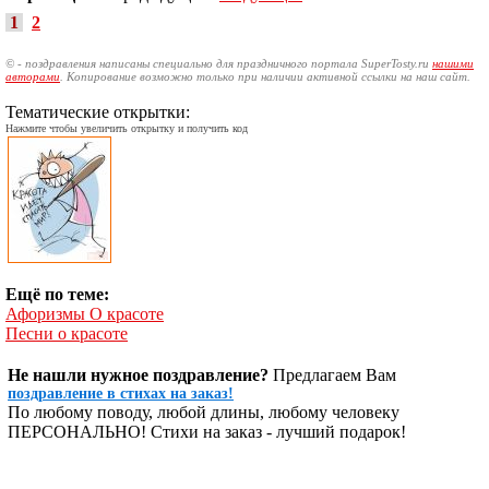
1
2
© - поздравления написаны специально для праздничного портала SuperTosty.ru
нашими
авторами
. Копирование возможно только при наличии активной ссылки на наш сайт.
Тематические открытки:
Нажмите чтобы увеличить открытку и получить код
Ещё по теме:
Афоризмы О красоте
Песни о красоте
Не нашли нужное поздравление?
Предлагаем Вам
поздравление в стихах на заказ!
По любому поводу, любой длины, любому человеку
ПЕРСОНАЛЬНО! Стихи на заказ - лучший подарок!