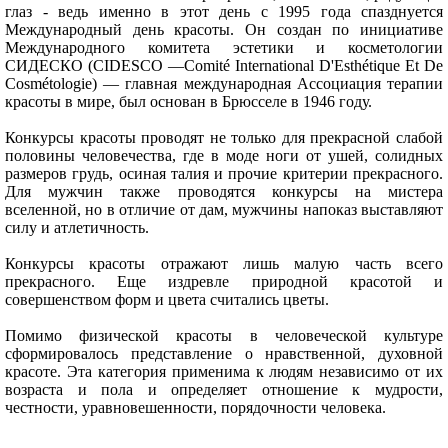
глаз - ведь именно в этот день с 1995 года спазднуется
Международный день красоты. Он создан по инициативе
Международного комитета эстетики и косметологии
СИДЕСКО (CIDESCO —Comité International D'Esthétique Et De
Cosmétologie) — главная международная Ассоциация терапии
красоты в мире, был основан в Брюсселе в 1946 году.
Конкурсы красоты проводят не только для прекрасной слабой
половины человечества, где в моде ноги от ушей, солидных
размеров грудь, осиная талия и прочие критерии прекрасного.
Для мужчин также проводятся конкурсы на мистера
вселенной, но в отличие от дам, мужчины напоказ выставляют
силу и атлетичность.
Конкурсы красоты отражают лишь малую часть всего
прекрасного. Еще издревле природной красотой и
совершенством форм и цвета считались цветы.
Помимо физической красоты в человеческой культуре
сформировалось представление о нравственной, духовной
красоте. Эта категория применима к людям независимо от их
возраста и пола и определяет отношение к мудрости,
честности, уравновешенности, порядочности человека.