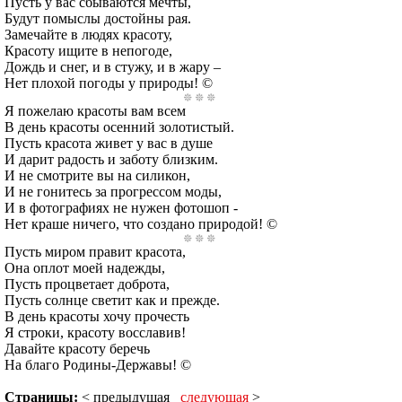
Пусть у вас сбываются мечты,
Будут помыслы достойны рая.
Замечайте в людях красоту,
Красоту ищите в непогоде,
Дождь и снег, и в стужу, и в жару –
Нет плохой погоды у природы! ©
Я пожелаю красоты вам всем
В день красоты осенний золотистый.
Пусть красота живет у вас в душе
И дарит радость и заботу близким.
И не смотрите вы на силикон,
И не гонитесь за прогрессом моды,
И в фотографиях не нужен фотошоп -
Нет краше ничего, что создано природой! ©
Пусть миром правит красота,
Она оплот моей надежды,
Пусть процветает доброта,
Пусть солнце светит как и прежде.
В день красоты хочу прочесть
Я строки, красоту восславив!
Давайте красоту беречь
На благо Родины-Державы! ©
Страницы:
< предыдущая
следующая
>