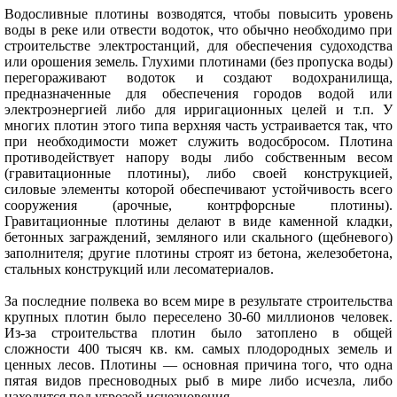
Водосливные плотины возводятся, чтобы повысить уровень
воды в реке или отвести водоток, что обычно необходимо при
строительстве электростанций, для обеспечения судоходства
или орошения земель. Глухими плотинами (без пропуска воды)
перегораживают водоток и создают водохранилища,
предназначенные для обеспечения городов водой или
электроэнергией либо для ирригационных целей и т.п. У
многих плотин этого типа верхняя часть устраивается так, что
при необходимости может служить водосбросом. Плотина
противодействует напору воды либо собственным весом
(гравитационные плотины), либо своей конструкцией,
силовые элементы которой обеспечивают устойчивость всего
сооружения (арочные, контрфорсные плотины).
Гравитационные плотины делают в виде каменной кладки,
бетонных заграждений, земляного или скального (щебневого)
заполнителя; другие плотины строят из бетона, железобетона,
стальных конструкций или лесоматериалов.
За последние полвека во всем мире в результате строительства
крупных плотин было переселено 30-60 миллионов человек.
Из-за строительства плотин было затоплено в общей
сложности 400 тысяч кв. км. самых плодородных земель и
ценных лесов. Плотины — основная причина того, что одна
пятая видов пресноводных рыб в мире либо исчезла, либо
находится под угрозой исчезновения.