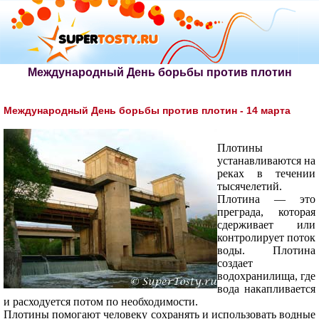
Международный День борьбы против плотин
Международный День борьбы против плотин - 14 марта
Плотины
устанавливаются на
реках в течении
тысячелетий.
Плотина — это
преграда, которая
сдерживает или
контролирует поток
воды. Плотина
создает
водохранилища, где
вода накапливается
и расхо­дуется потом по необходимости.
Плотины помогают человеку сохранять и ис­пользовать водные