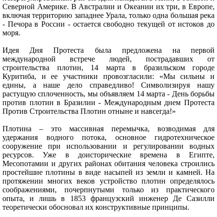
Северной Америке. В Австралии и Океании их три, в Европе,
включая территорию западнее Урала, только одна большая река
- Печора в России - остается свободно текущей от истоков до
моря.
Идея Дня Протеста была предложена на первой
международной встрече людей, пострадавших от
строительства плотин, 14 марта в бразильском городе
Куритиба, и ее участники провозгласили: «Мы сильны и
едины, а наше дело справедливо! Символизируя нашу
растущую сплоченность, мы объявляем 14 марта - День борьбы
против плотин в Бразилии - Международным днем Протеста
Против Строительства Плотин отныне и навсегда!»
Плотина – это массивная перемычка, возводимая для
удержания водного потока, основное гидротехническое
сооружение при использовании и регулировании водных
ресурсов. Уже в доисторические времена в Египте,
Месопотамии и других районах обитания человека строились
простейшие плотины в виде насыпей из земли и камней. На
протяжении многих веков устройство плотин определялось
соображениями, почерпнутыми только из практического
опыта, и лишь в 1853 французский инженер Де Сазилли
теоретически обосновал их конструктивные принципы.