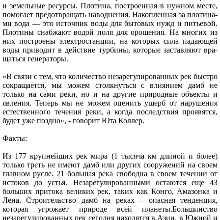
и земельные ресурсы. Плоти­на, построенная в нужном месте,
помогает пред­отвращать наводнения. Накопленная за плотина­
ми вода — это источник воды для бытовых нужд и питьевой.
Плотины снабжают водой поля для орошения. На многих из
них построены электро­станции, на которых сила падающей
воды приво­дит в действие турбины, которые заставляют вра­
щаться генераторы.
«В связи с тем, что количество незарегулированных рек быстро
сокращается, мы можем столкнуться с влиянием дамб не
только на сами реки, но и на другие природные объекты и
явления. Теперь мы не можем оценить ущерб от нарушения
естественного течения реки, а когда последствия проявятся,
будет уже поздно», - говорит Юта Коллер.
Факты:
Из 177 крупнейших рек мира (1 тысяча км длиной и более)
только треть не имеют дамб или других сооружений на своем
главном русле. 21 большая река свободна в своем течении от
истоков до устья. Незарегулированными остаются еще 43
больших притока великих рек, таких как Конго, Амазонка и
Лена. Строительство дамб на реках – опасная тенденция,
которая угрожает природе всей планеты.Большинство
незарегулированных рек сегодня находятся в Азии, в Южной и