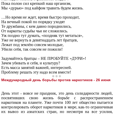
Пока полон сил крепкий наш организм,
Мы «дурью» под кайфом травить будем жизнь.
…Но время не ждет, время быстро проходит,
На вечный покой по порядку уходят
Те дружбаны, с кем давно породнились,
От наркоты судьбы чьи не сложились.
Уж поздно тут думать, «поздняк тут метаться»,
Уже не вернуть в девятнадцать лет братцев,
Лежат под землёю совсем молодые,
Убили себя, так совсем не пожили!
Задумайтесь братцы – НЕ ПРОБУЙТЕ «ДУРИ»!
Зачем убивать и себя, и культуру?
Есть масса занятий важней, интересней.
Проблему решать эту надо всем вместе!
Международный день борьбы против наркотиков - 26 июня
День этот - вовсе не праздник, это день солидарности людей,
посвятивших свою жизнь борьбе с распространением
наркотиков на планете. Уже почти 100 лет общество пытается
контролировать оборот наркотиков в мире, как-то ограничивая
их вывоз из азиатских стран, но несмотря на все усилия,