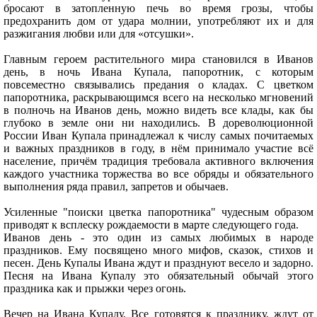
бросают в затопленную печь во время грозы, чтобы
предохранить дом от удара молнии, употребляют их и для
разжигания любви или для «отсушки».
Главным героем растительного мира становился в Иванов
день, в ночь Ивана Купала, папоротник, с которым
повсеместно связывались предания о кладах. С цветком
папоротника, раскрывающимся всего на несколько мгновений
в полночь на Иванов день, можно видеть все клады, как бы
глубоко в земле они ни находились. В дореволюционной
России Иван Купала принадлежал к числу самых почитаемых
и важных праздников в году, в нём принимало участие всё
население, причём традиция требовала активного включения
каждого участника торжества во все обряды и обязательного
выполнения ряда правил, запретов и обычаев.
Усиленные "поиски цветка папоротника" чудесным образом
приводят к всплеску рождаемости в марте следующего года.
Иванов день - это один из самых любимых в народе
праздников. Ему посвящено много мифов, сказок, стихов и
песен. День Купалы Ивана ждут и празднуют весело и задорно.
Песня на Ивана Купалу это обязательный обычай этого
праздника как и прыжки через огонь.
Вечер на Ивана Купалу. Все готовятся к празднику, ждут от