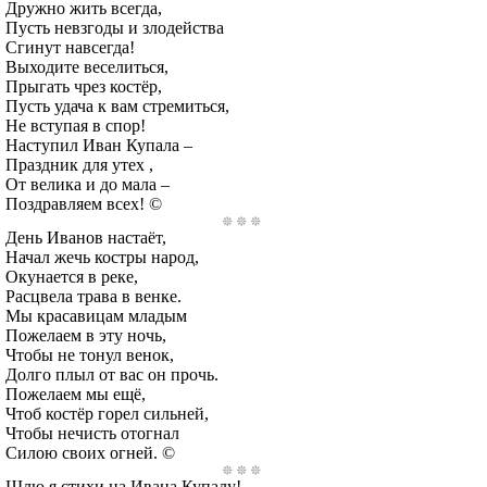
Дружно жить всегда,
Пусть невзгоды и злодейства
Сгинут навсегда!
Выходите веселиться,
Прыгать чрез костёр,
Пусть удача к вам стремиться,
Не вступая в спор!
Наступил Иван Купала –
Праздник для утех ,
От велика и до мала –
Поздравляем всех! ©
День Иванов настаёт,
Начал жечь костры народ,
Окунается в реке,
Расцвела трава в венке.
Мы красавицам младым
Пожелаем в эту ночь,
Чтобы не тонул венок,
Долго плыл от вас он прочь.
Пожелаем мы ещё,
Чтоб костёр горел сильней,
Чтобы нечисть отогнал
Силою своих огней. ©
Шлю я стихи на Ивана Купалу!