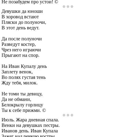
Не позабудем про устои! ©
Девушки да юноши
В хоровод встают
Пляски до полуночи,
В этот день ведут.
Да после полуночи
Разведут костер,
Чрез него играючи
Прыгают на спор.
На Иван Купалу день
Заплету венок,
Во полях густая тень
Жду тебя, милок.
Не томи ты девицу,
Да не обмани,
Белокрылу горлицу
Ты к себе прижми. ©
Июль. Жара дневная спала.
Венки на девушках пестры.
Иванов день. Иван Купала
Зажег над речкою костры.