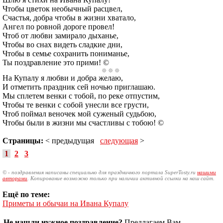
Чтобы цветок необычный расцвел,
Счастья, добра чтобы в жизни хватало,
Ангел по ровной дороге провел!
Чтоб от любви замирало дыханье,
Чтобы во снах видеть сладкие дни,
Чтобы в семье сохранить пониманье,
Ты поздравление это прими! ©
На Купалу я любви и добра желаю,
И отметить праздник сей ночью приглашаю.
Мы сплетем венки с тобой, по реке отпустим,
Чтобы те венки с собой унесли все грусти,
Чтоб поймал веночек мой суженый судьбою,
Чтобы были в жизни мы счастливы с тобою! ©
Страницы:
< предыдущая
следующая
>
1
2
3
© - поздравления написаны специально для праздничного портала SuperTosty.ru
нашими
авторами
. Копирование возможно только при наличии активной ссылки на наш сайт.
Ещё по теме:
Приметы и обычаи на Ивана Купалу
Не нашли нужное поздравление?
Предлагаем Вам