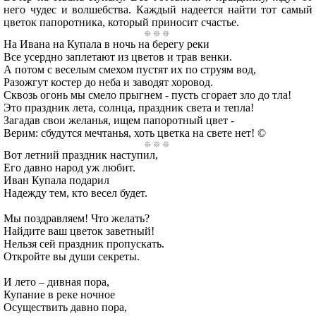
него чудес и волшебства. Каждый надеется найти тот самый
цветок папоротника, который приносит счастье.
На Ивана на Купала в ночь на берегу реки
Все усердно заплетают из цветов и трав венки.
А потом с веселым смехом пустят их по струям вод,
Разожгут костер до неба и заводят хоровод.
Сквозь огонь мы смело прыгнем - пусть сгорает зло до тла!
Это праздник лета, солнца, праздник света и тепла!
Загадав свои желанья, ищем папоротный цвет -
Верим: сбудутся мечтанья, хоть цветка на свете нет! ©
Вот летний праздник наступил,
Его давно народ уж любит.
Иван Купала подарил
Надежду тем, кто весел будет.
Мы поздравляем! Что желать?
Найдите ваш цветок заветный!
Нельзя сей праздник пропускать.
Откройте вы души секреты.
И лето – дивная пора,
Купание в реке ночное
Осуществить давно пора,