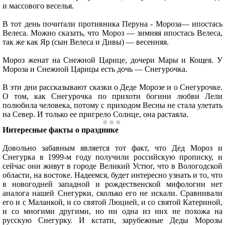
и массового веселья.
В тот день почитали противника Перуна - Мороза— ипостась
Велеса. Можно сказать, что Мороз — зимняя ипостась Велеса,
так же как Яр (сын Велеса и Дивы) — весенняя.
Мороз женат на Снежной Царице, дочери Мары и Кощея. У
Мороза и Снежной Царицы есть дочь — Снегурочка.
В эти дни рассказывают сказки о Деде Морозе и о Снегурочке.
О том, как Снегурочка по прихоти богини любви Лели
полюбила человека, потому с приходом Весны не стала улетать
на Север. И только ее пригрело Солнце, она растаяла.
Интересные факты о празднике
Довольно забавным является тот факт, что Дед Мороз и
Снегурка в 1999-м году получили российскую прописку, и
сейчас они живут в городе Великий Устюг, что в Вологодской
области, на востоке. Надеемся, будет интересно узнать и то, что
в новогодней западной и рождественской мифологии нет
аналога нашей Снегурки, сколько его не искали. Сравнивали
его и с Маланкой, и со святой Люцией, и со святой Катериной,
и со многими другими, но ни одна из них не похожа на
русскую Снегурку. И кстати, зарубежные Деды Морозы