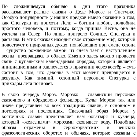
По сложившемуся обычаю в дни этого праздника
рассказывают разные сказки о Деде Морозе и Снегурке.
Особую популярность у наших предков имело сказание о том,
как Снегурка из прихоти Лели – богини любви, полюбила
простого человека, и поэтому, когда пришла Весна, она не
улетела на Север. Но лишь пригрело Солнце, Снегурка и
растаяла. В этих сказках находит своё отражение миф, который
повествует о природных духах, погибающих при смене сезона
– существо рождённое зимой из снега тает с наступлением
весны, превращаясь в облако. Именно здесь можно провести
связь с купальским календарным обрядом, который является
инициационным и заключается в прыгании через костёр – суть
состоит в том, что девочка в этот момент превращается в
девушку. Как зимний, сезонный персонаж Снегурка с
приходом лета погибает.
В свою очередь Мороз, Морозко – славянский персонаж
сказочного и обрядового фольклора. Культ Мороза так или
иначе представлен во всех традициях славян, в основном в
поговорках и пословицах. Сказочный образ Мороза у
восточных славян представляет нам богатыря и кузнеца,
который «железными» морозами сковывает воду. Подобные
образы отражены в сербохорватских и чешских
фразеологических оборотах и обычаях, которые связаны с