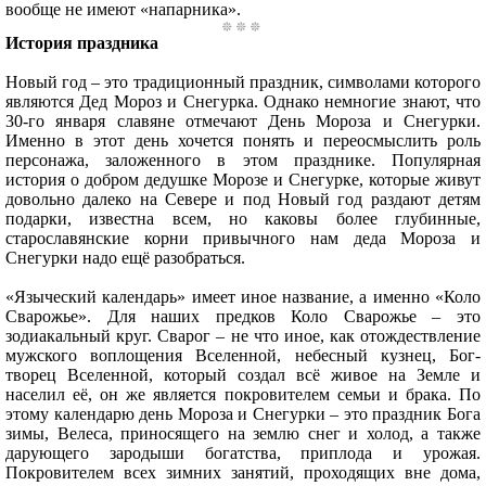
вообще не имеют «напарника».
История праздника
Новый год – это традиционный праздник, символами которого
являются Дед Мороз и Снегурка. Однако немногие знают, что
30-го января славяне отмечают День Мороза и Снегурки.
Именно в этот день хочется понять и переосмыслить роль
персонажа, заложенного в этом празднике. Популярная
история о добром дедушке Морозе и Снегурке, которые живут
довольно далеко на Севере и под Новый год раздают детям
подарки, известна всем, но каковы более глубинные,
старославянские корни привычного нам деда Мороза и
Снегурки надо ещё разобраться.
«Языческий календарь» имеет иное название, а именно «Коло
Сварожье». Для наших предков Коло Сварожье – это
зодиакальный круг. Сварог – не что иное, как отождествление
мужского воплощения Вселенной, небесный кузнец, Бог-
творец Вселенной, который создал всё живое на Земле и
населил её, он же является покровителем семьи и брака. По
этому календарю день Мороза и Снегурки – это праздник Бога
зимы, Велеса, приносящего на землю снег и холод, а также
дарующего зародыши богатства, приплода и урожая.
Покровителем всех зимних занятий, проходящих вне дома,