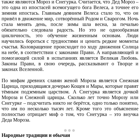
также являются Мороз и Снегурка. Считается, что Дед Мороз –
это одна из ипостасей всемогущего бога Велеса, а точнее его
зимняя ипостась. Главным деянием Велеса стало то, что он
привёл в движение мир, сотворённый Родом и Сварогом. Ночь
стала менять день, после зимы шла весна, за печалью
обязательно следовала радость. Но это не однообразная
цикличность, это обучение жизненным основам. Люди
научились бороться с трудностями и ценить редкие моменты
счастья. Коловращение происходит по ходу движения Солнца
на небе, в соответствии с законами Прави. А направляющей и
помогающей силой в испытаниях является Великая Любовь.
Законы Прави, в свою очередь, рассказывают о Творце и
законах Вселенной.
По мифам древних славян женой Мороза является Снежная
Царица, приходящаяся дочерью Кощея и Мары, которые правят
тёмным подземным царством. А Снегурка является дочкой
Мороза и Снежной царицы. Сколько лет точно Морозу или
Снегурке – подсчитать никто не берётся, одно только понятно,
что им по несколько тысяч лет. Кроме того это объяснение
полностью отрицает миф о том, что Снегурка – это внучка
Деда Мороза.
Народные традиции и обычаи