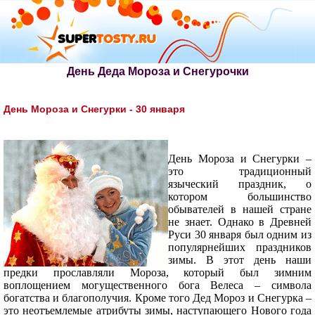
День Деда Мороза и Снегурочки
День Мороза и Снегурки - 30 января
День Мороза и Снегурки –
это традиционный
языческий праздник, о
котором большинство
обывателей в нашей стране
не знает. Однако в Древней
Руси 30 января был одним из
популярнейших праздников
зимы. В этот день наши
предки прославляли Мороза, который был зимним
воплощением могущественного бога Велеса – символа
богатства и благополучия. Кроме того Дед Мороз и Снегурка –
это неотъемлемые атрибуты зимы, наступающего Нового года