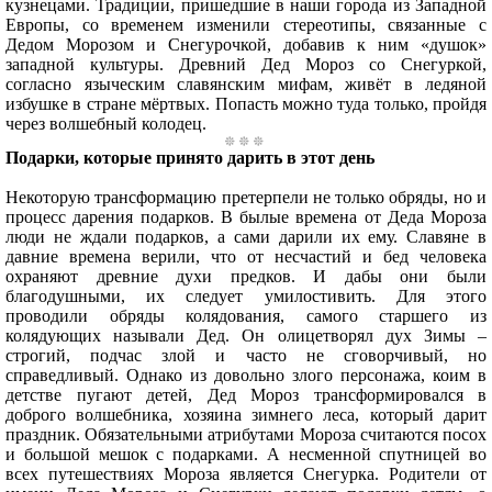
кузнецами. Традиции, пришедшие в наши города из Западной
Европы, со временем изменили стереотипы, связанные с
Дедом Морозом и Снегурочкой, добавив к ним «душок»
западной культуры. Древний Дед Мороз со Снегуркой,
согласно языческим славянским мифам, живёт в ледяной
избушке в стране мёртвых. Попасть можно туда только, пройдя
через волшебный колодец.
Подарки, которые принято дарить в этот день
Некоторую трансформацию претерпели не только обряды, но и
процесс дарения подарков. В былые времена от Деда Мороза
люди не ждали подарков, а сами дарили их ему. Славяне в
давние времена верили, что от несчастий и бед человека
охраняют древние духи предков. И дабы они были
благодушными, их следует умилостивить. Для этого
проводили обряды колядования, самого старшего из
колядующих называли Дед. Он олицетворял дух Зимы –
строгий, подчас злой и часто не сговорчивый, но
справедливый. Однако из довольно злого персонажа, коим в
детстве пугают детей, Дед Мороз трансформировался в
доброго волшебника, хозяина зимнего леса, который дарит
праздник. Обязательными атрибутами Мороза считаются посох
и большой мешок с подарками. А несменной спутницей во
всех путешествиях Мороза является Снегурка. Родители от