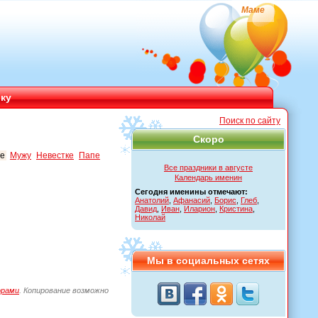
Маме
ику
Поиск по сайту
Скоро
е
Мужу
Невестке
Папе
Все праздники в августе
Календарь именин
Сегодня именины отмечают:
Анатолий
,
Афанасий
,
Борис
,
Глеб
,
Давид
,
Иван
,
Иларион
,
Кристина
,
Николай
Мы в социальных сетях
орами
. Копирование возможно