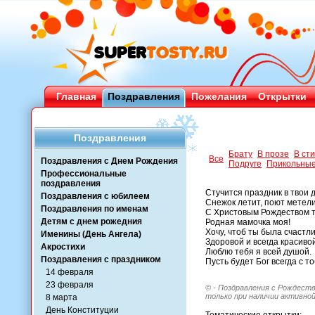
Главная
Поздравления
Пожелания
Открытки
Поздравления
Брату
В прозе
В ст
Все
Поздравления с Днем Рождения
Подруге
Прикольны
Профессиональные
поздравления
Стучится праздник в твои 
Поздравления с юбилеем
Снежок летит, поют метели
Поздравления по именам
С Христовым Рождеством т
Детям с днем рожедния
Родная мамочка моя!
Хочу, чтоб ты была счастли
Именины (День Ангела)
Здоровой и всегда красивой
Акростихи
Люблю тебя я всей душой.
Поздравления с праздником
Пусть будет Бог всегда с т
14 февраля
23 февраля
© - Поздравления с Рождеств
только при наличии активной
8 марта
День Конституции