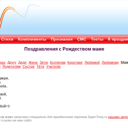
Стихи
Комплименты
Признания
СМС
Тосты
К праздн
Поздравления с Рождеством маме
ихах
Другу
Дяде
Жене
Зятю
Коллегам
Короткие
Любимой
Любимому
Мам
е
Родителям
Сестре
Тёте
Учителю
двери,
.
ебя,
вой,
.
обой! ©
ом маме написаны специально для праздничного портала SuperTosty.ru
нашими авт
 ссылки на наш сайт.