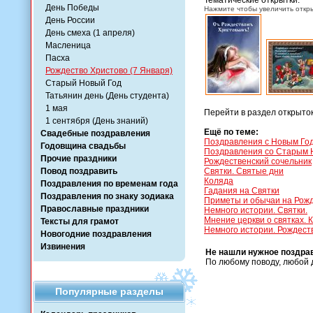
Тематические открытки:
День Победы
Нажмите чтобы увеличить откры
День России
День смеха (1 апреля)
Масленица
Пасха
Рождество Христово (7 Января)
Старый Новый Год
Татьянин день (День студента)
1 мая
Перейти в раздел открыто
1 сентября (День знаний)
Ещё по теме:
Свадебные поздравления
Поздравления с Новым Год
Годовщина свадьбы
Поздравления со Старым 
Прочие праздники
Рождественский сочельник
Повод поздравить
Святки. Святые дни
Коляда
Поздравления по временам года
Гадания на Святки
Поздравления по знаку зодиака
Приметы и обычаи на Рожд
Православные праздники
Немного истории. Святки.
Мнение церкви о святках. К
Тексты для грамот
Немного истории. Рождест
Новогодние поздравления
Извинения
Не нашли нужное поздра
По любому поводу, любой 
Популярные разделы