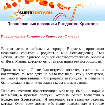
Православные праздники Рождество Христово
Православное Рождество Христово - 7 января
В этот день в небольшом городке Вифлееме произошло
небывалое событие - родился в мир Богомладенец, Сын
Божий. Иисус Христос родился сверхъестественным образом
от Девы Марии, которую мы с тех пор называем Богородицей.
Придя на землю, Он не был встречен почетом, знатностью и
богатством. У Него даже не было колыбели, как у всех детей,
не было и пристанища - Он родился за городом, в пещере и
был положен в ясли, куда кладут корм для животных.
Первыми гостями божественного младенца были не цари и
вельможи, а простые пастухи, которым Ангел возвестил о
Рождестве Христовом
: «Я возвещаю вам великую радость,
которая будет всем людям: ибо ныне родился вам в городе