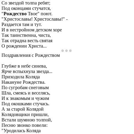
Со звездой толпа ребят;
Под оконцами стучатся,
"
Рождество
Твое" поют.
"Христославы! Христославы!" -
Раздается там и тут.
И в нестройном детском хоре
Так таинственна, чиста,
Так отрадна весть святая
О рождении Христа...
Поздравления с Рождеством
Глубже в небе синева,
Ярче вспыхнула звезда...
Приходила Коляда
Накануне Рождества.
По сугробам снеговым
Шла, смеясь и веселясь,
И к знакомым и чужим
Под окошками стучась.
А за старой Колядой
Колядовщики пришли,
Встали шумною толпой,
Песню звонко повели:
"Уродилась Коляда