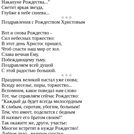
Накануне Рождества..."
Светит яркая звезда,
Глубже в небе синева...
Поздравления с Рождеством Христовым
Вот и снова Рождество -
Сил небесных торжество:
В этот день Христос пришел,
Чтоб спасти наш мир от зол.
Слава вечная Ему,
Побеждающему тьму.
Поздравляем всей душой
С этой радостью большой.
Праздник великий настал уже снова;
Всюду веселье, пиры, торжество...
Вспомним, какое поведал нам слово
Тот, чье справляем сейчас Рождество:
"Каждый да будет всегда милосердным
К слабым, сиротам, убогим, больным!
Тем, что имеет, поделится с бедным
И назовет его братом своим!"
Так окажите же, други, участье:
Многие встретят в нужде Рождество!
Доброе дело - великое счастье.