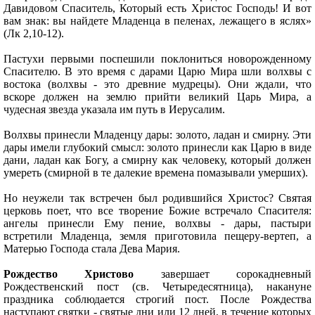
Давидовом Спаситель, Который есть Христос Господь! И вот
вам знак: вы найдете Младенца в пеленах, лежащего в яслях»
(Лк 2,10-12).
Пастухи первыми поспешили поклониться новорожденному
Спасителю. В это время с дарами Царю Мира шли волхвы с
востока (волхвы - это древние мудрецы). Они ждали, что
вскоре должен нa землю прийти великий Царь Мира, а
чудесная звезда указала им путь в Иерусалим.
Волхвы принесли Младенцу дары: золото, ладан и смирну. Эти
дары имели глубокий смысл: золото принесли как Царю в виде
дани, ладан как Богу, а смирну как человеку, который должен
умереть (смирной в те далекие времена помазывали умерших).
Но неужели так встречен был родившийся Христос? Святая
церковь поет, что все творение Божие встречало Спасителя:
ангелы принесли Ему пение, волхвы - дары, пастыри
встретили Младенца, земля приготовила пещеру-вертеп, а
Матерью Господа стала Дева Мария.
Рождество Христово
завершает сорокадневный
Рождественский пост (св. Четыредесятница), накануне
праздника соблюдается строгий пост. После Рождества
наступают святки - святые дни или 12 дней, в течение которых