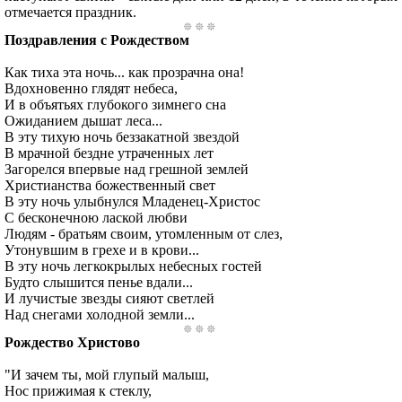
отмечается праздник.
Поздравления с Рождеством
Как тиха эта ночь... как прозрачна она!
Вдохновенно глядят небеса,
И в объятьях глубокого зимнего сна
Ожиданием дышат леса...
В эту тихую ночь беззакатной звездой
В мрачной бездне утраченных лет
Загорелся впервые над грешной землей
Христианства божественный свет
В эту ночь улыбнулся Младенец-Христос
С бесконечною лаской любви
Людям - братьям своим, утомленным от слез,
Утонувшим в грехе и в крови...
В эту ночь легкокрылых небесных гостей
Будто слышится пенье вдали...
И лучистые звезды сияют светлей
Над снегами холодной земли...
Рождество Христово
"И зачем ты, мой глупый малыш,
Нос прижимая к стеклу,