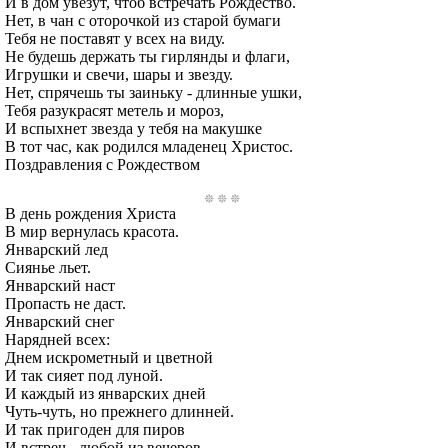
И в дом увезут, чтоб встречать Рождество.
Нет, в чан с оторочкой из старой бумаги
Тебя не поставят у всех на виду.
Не будешь держать ты гирлянды и флаги,
Игрушки и свечи, шары и звезду.
Нет, спрячешь ты заиньку - длинные ушки,
Тебя разукрасят метель и мороз,
И вспыхнет звезда у тебя на макушке
В тот час, как родился младенец Христос.
Поздравления с Рождеством
В день рождения Христа
В мир вернулась красота.
Январский лед
Сиянье льет.
Январский наст
Пропасть не даст.
Январский снег
Нарядней всех:
Днем искрометный и цветной
И так сияет под луной.
И каждый из январских дней
Чуть-чуть, но прежнего длинней.
И так пригоден для пиров
И встреч - любой из вечеров.