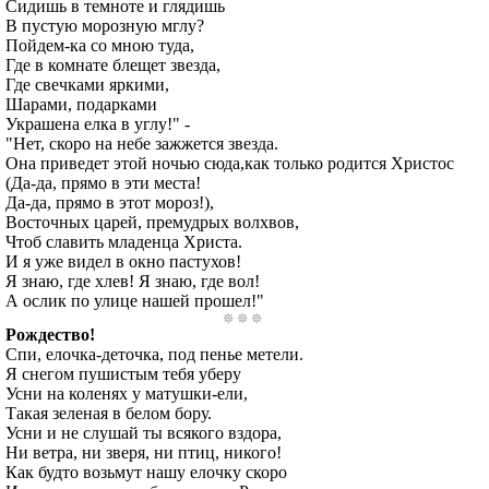
Сидишь в темноте и глядишь
В пустую морозную мглу?
Пойдем-ка со мною туда,
Где в комнате блещет звезда,
Где свечками яркими,
Шарами, подарками
Украшена елка в углу!" -
"Нет, скоро на небе зажжется звезда.
Она приведет этой ночью сюда,как только родится Христос
(Да-да, прямо в эти места!
Да-да, прямо в этот мороз!),
Восточных царей, премудрых волхвов,
Чтоб славить младенца Христа.
И я уже видел в окно пастухов!
Я знаю, где хлев! Я знаю, где вол!
А ослик по улице нашей прошел!"
Рождество!
Спи, елочка-деточка, под пенье метели.
Я снегом пушистым тебя уберу
Усни на коленях у матушки-ели,
Такая зеленая в белом бору.
Усни и не слушай ты всякого вздора,
Ни ветра, ни зверя, ни птиц, никого!
Как будто возьмут нашу елочку скоро