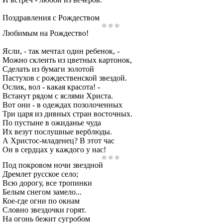
Поздравления с Рождеством
Любимым на Рождество!
Ясли, - так мечтал один ребенок, -
Можно склеить из цветных картонок,
Сделать из бумаги золотой
Пастухов с рождественской звездой.
Ослик, вол - какая красота! -
Встанут рядом с яслями Христа.
Вот они - в одеждах позолоченных
Три царя из дивных стран восточных.
По пустыне в ожиданье чуда
Их везут послушные верблюды.
А Христос-младенец? В этот час
Он в сердцах у каждого у нас!
Под покровом ночи звездной
Дремлет русское село;
Всю дорогу, все тропинки
Белым снегом замело...
Кое-где огни по окнам
Словно звездочки горят.
На огонь бежит сугробом