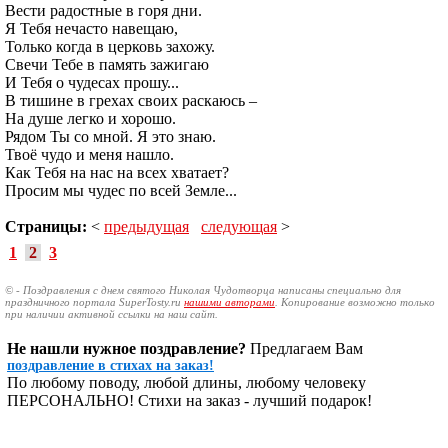
Вести радостные в горя дни.
Я Тебя нечасто навещаю,
Только когда в церковь захожу.
Свечи Тебе в память зажигаю
И Тебя о чудесах прошу...
В тишине в грехах своих раскаюсь –
На душе легко и хорошо.
Рядом Ты со мной. Я это знаю.
Твоё чудо и меня нашло.
Как Тебя на нас на всех хватает?
Просим мы чудес по всей Земле...
Страницы:
<
предыдущая
следующая
>
1
2
3
© - Поздравления с днем святого Николая Чудотворца написаны специально для
праздничного портала SuperTosty.ru
нашими авторами
. Копирование возможно только
при наличии активной ссылки на наш сайт.
Не нашли нужное поздравление?
Предлагаем Вам
поздравление в стихах на заказ!
По любому поводу, любой длины, любому человеку
ПЕРСОНАЛЬНО! Стихи на заказ - лучший подарок!