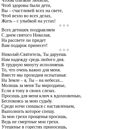
Чтобы близкие любили,
Чтоб здоровы были дети,
Вы – счастливей всех на свете,
Чтоб везло во всех делах,
Жить – с улыбкой на устах!
Всех детишек поздравляем
С днем святого Николая,
На рассвете он придет
Вам подарок принесет!
Николай-Святитель, Ты даруешь
Нам надежду средь любого дня.
В трудную минуту исполняешь
То, что очень важно для меня.
Вместе мы проходим испытанья:
На Земле – я, Ты – на небесах...
Молишь за меня Ты мирозданье,
Если я тону в своих слезах.
Просишь для меня ключ к вдохновенью,
Беспокоясь за мою судьбу.
Среди ночи снишься с наставленьем,
Выполнить которое спешу.
За мои грехи прощенья просишь,
Ведь не смертные мои грехи.
Утешенье в горестях приносишь,