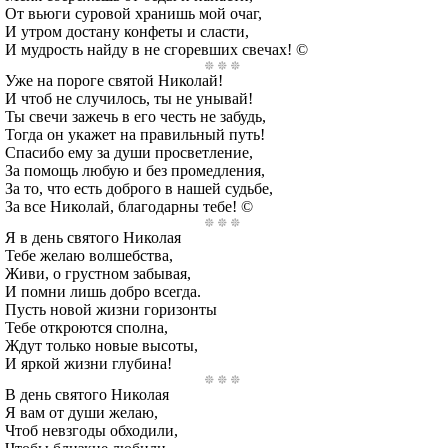
От вьюги суровой хранишь мой очаг,
И утром достану конфеты и сласти,
И мудрость найду в не сгоревших свечах! ©
Уже на пороге святой Николай!
И чтоб не случилось, ты не унывай!
Ты свечи зажечь в его честь не забудь,
Тогда он укажет на правильный путь!
Спасибо ему за души просветление,
За помощь любую и без промедления,
За то, что есть доброго в нашей судьбе,
За все Николай, благодарны тебе! ©
Я в день святого Николая
Тебе желаю волшебства,
Живи, о грустном забывая,
И помни лишь добро всегда.
Пусть новой жизни горизонты
Тебе откроются сполна,
Ждут только новые высоты,
И яркой жизни глубина!
В день святого Николая
Я вам от души желаю,
Чтоб невзгоды обходили,