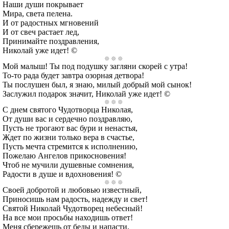
Наши души покрывает
Мира, света пелена.
И от радостных мгновений
И от свеч растает лед,
Принимайте поздравления,
Николай уже идет! ©
Мой малыш! Ты под подушку загляни скорей с утра!
То-то рада будет завтра озорная детвора!
Ты послушен был, я знаю, милый добрый мой сынок!
Заслужил подарок значит, Николай уже идет! ©
С днем святого Чудотворца Николая,
От души вас и сердечно поздравляю,
Пусть не трогают вас бури и ненастья,
Ждет по жизни только вера в счастье,
Пусть мечта стремится к исполнению,
Пожелаю Ангелов прикосновения!
Чтоб не мучили душевные сомнения,
Радости в душе и вдохновения! ©
Своей добротой и любовью известный,
Приносишь нам радость, надежду и свет!
Святой Николай Чудотворец небесный!
На все мои просьбы находишь ответ!
Меня сбережешь от беды и напасти,