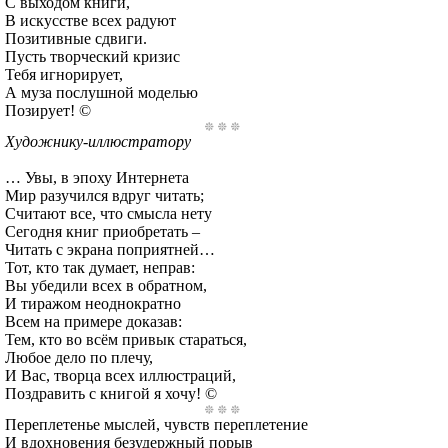
С выходом книги,
В искусстве всех радуют
Позитивные сдвиги.
Пусть творческий кризис
Тебя игнорирует,
А муза послушной моделью
Позирует! ©
Художнику-иллюстратору
… Увы, в эпоху Интернета
Мир разучился вдруг читать;
Считают все, что смысла нету
Сегодня книг приобретать –
Читать с экрана поприятней…
Тот, кто так думает, неправ:
Вы убедили всех в обратном,
И тиражом неоднократно
Всем на примере доказав:
Тем, кто во всём привык стараться,
Любое дело по плечу,
И Вас, творца всех иллюстраций,
Поздравить с книгой я хочу! ©
Переплетенье мыслей, чувств переплетение
И вдохновения безудержный порыв