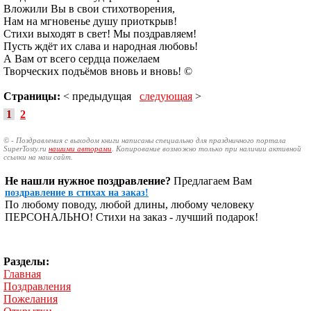
Вложили Вы в свои стихотворения,
Нам на мгновенье душу приоткрыв!
Стихи выходят в свет! Мы поздравляем!
Пусть ждёт их слава и народная любовь!
А Вам от всего сердца пожелаем
Творческих подъёмов вновь и вновь! ©
Страницы:
< предыдущая
следующая
>
1
2
© - Поздравления с выходом книги написаны специально для праздничного портала
SuperTosty.ru
нашими авторами
. Копирование возможно только при наличии активной
ссылки на наш сайт.
Не нашли нужное поздравление?
Предлагаем Вам
поздравление в стихах на заказ!
По любому поводу, любой длины, любому человеку
ПЕРСОНАЛЬНО! Стихи на заказ - лучший подарок!
Разделы:
Главная
Поздравления
Пожелания