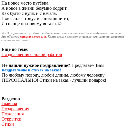
На новое место путёвка.
А новое в жизни безумно бодрит,
Как будто с нуля, и с начала.
Повысился тонус и с ним аппетит,
И солнце по-новому встало. ©
© - Поздравления с уходом с работы написаны специально для праздничного портала
SuperTosty.ru
нашими авторами
. Копирование возможно только при наличии активной
ссылки на наш сайт.
Ещё по теме:
Поздравления с новой работой
Не нашли нужное поздравление?
Предлагаем Вам
поздравление в стихах на заказ!
По любому поводу, любой длины, любому человеку
ПЕРСОНАЛЬНО! Стихи на заказ - лучший подарок!
Разделы:
Главная
Поздравления
Пожелания
Открытки
Стихи