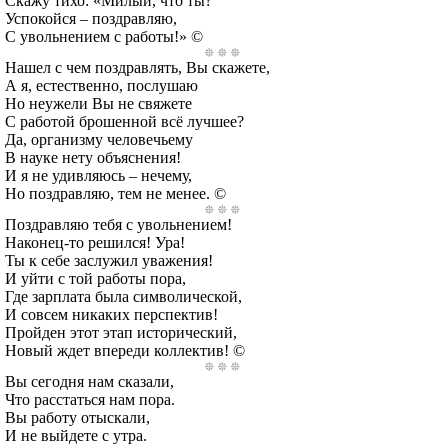
Скажу тихо: «Милый, что ты?
Успокойся – поздравляю,
С увольнением с работы!» ©
Нашел с чем поздравлять, Вы скажете,
А я, естественно, послушаю
Но неужели Вы не свяжете
С работой брошенной всё лучшее?
Да, организму человечьему
В науке нету объяснения!
И я не удивляюсь – нечему,
Но поздравляю, тем не менее. ©
Поздравляю тебя с увольнением!
Наконец-то решился! Ура!
Ты к себе заслужил уважения!
И уйти с той работы пора,
Где зарплата была символической,
И совсем никаких перспектив!
Пройден этот этап исторический,
Новый ждет впереди коллектив! ©
Вы сегодня нам сказали,
Что расстаться нам пора.
Вы работу отыскали,
И не выйдете с утра.