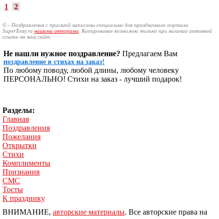
1
2
© - Поздравления с присягой написаны специально для праздничного портала
SuperTosty.ru
нашими авторами
. Копирование возможно только при наличии активной
ссылки на наш сайт.
Не нашли нужное поздравление?
Предлагаем Вам
поздравление в стихах на заказ!
По любому поводу, любой длины, любому человеку
ПЕРСОНАЛЬНО! Стихи на заказ - лучший подарок!
Разделы:
Главная
Поздравления
Пожелания
Открытки
Стихи
Комплименты
Признания
СМС
Тосты
К празднику
ВНИМАНИЕ,
авторские материалы
. Все авторские права на