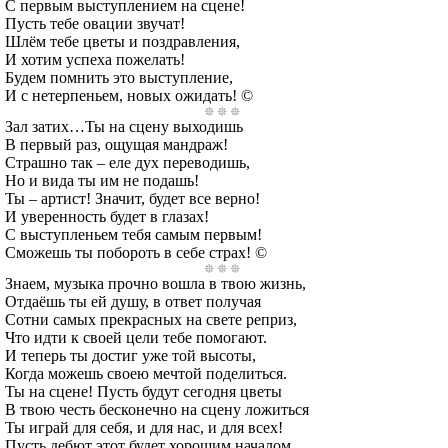
С первым выступлением на сцене!
Пусть тебе овации звучат!
Шлём тебе цветы и поздравления,
И хотим успеха пожелать!
Будем помнить это выступление,
И с нетерпеньем, новых ожидать! ©
Зал затих…Ты на сцену выходишь
В первый раз, ощущая мандраж!
Страшно так – еле дух переводишь,
Но и вида ты им не подашь!
Ты – артист! Значит, будет все верно!
И уверенность будет в глазах!
С выступленьем тебя самым первым!
Сможешь ты побороть в себе страх! ©
Знаем, музыка прочно вошла в твою жизнь,
Отдаёшь ты ей душу, в ответ получая
Сотни самых прекрасных на свете реприз,
Что идти к своей цели тебе помогают.
И теперь ты достиг уже той высоты,
Когда можешь своею мечтой поделиться.
Ты на сцене! Пусть будут сегодня цветы
В твою честь бесконечно на сцену ложиться
Ты играй для себя, и для нас, и для всех!
Пусть дебют этот будет хорошим началом