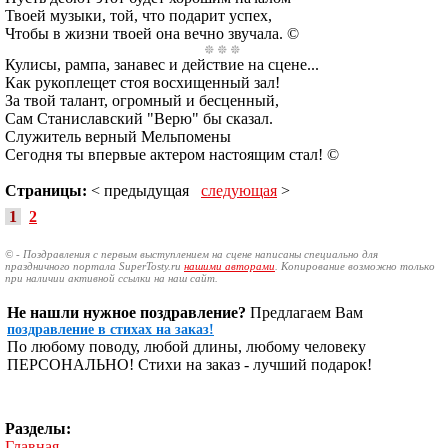
Твоей музыки, той, что подарит успех,
Чтобы в жизни твоей она вечно звучала. ©
Кулисы, рампа, занавес и действие на сцене...
Как рукоплещет стоя восхищенный зал!
За твой талант, огромный и бесценный,
Сам Станиславский "Верю" бы сказал.
Служитель верный Мельпомены
Сегодня ты впервые актером настоящим стал! ©
Страницы:
< предыдущая
следующая
>
1
2
© - Поздравления с первым выступлением на сцене написаны специально для
праздничного портала SuperTosty.ru
нашими авторами
. Копирование возможно только
при наличии активной ссылки на наш сайт.
Не нашли нужное поздравление?
Предлагаем Вам
поздравление в стихах на заказ!
По любому поводу, любой длины, любому человеку
ПЕРСОНАЛЬНО! Стихи на заказ - лучший подарок!
Разделы:
Главная