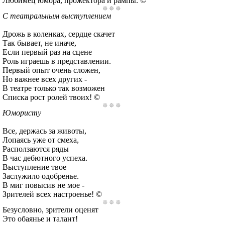
Любимец юмора, прожектора и рампы. ©
С театральным выступлением
Дрожь в коленках, сердце скачет
Так бывает, не иначе,
Если первый раз на сцене
Роль играешь в представлении.
Первый опыт очень сложен,
Но важнее всех других -
В театре только так возможен
Списка рост ролей твоих! ©
Юмористу
Все, держась за животы,
Лопаясь уже от смеха,
Расползаются ряды
В час дебютного успеха.
Выступление твое
Заслужило одобренье.
В миг повысив не мое -
Зрителей всех настроенье! ©
Безусловно, зрители оценят
Это обаянье и талант!