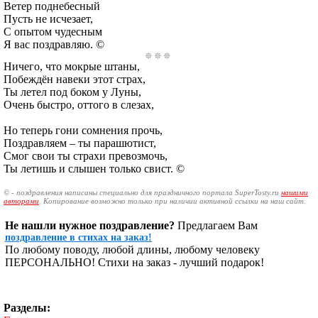
Ветер поднебесный
Пусть не исчезает,
С опытом чудесным
Я вас поздравляю. ©
Ничего, что мокрые штаны,
Побеждён навеки этот страх,
Ты летел под боком у Луны,
Очень быстро, оттого в слезах,
Но теперь гони сомнения прочь,
Поздравляем – ты парашютист,
Смог свои ты страхи превозмочь,
Ты летишь и слышен только свист. ©
© - поздравления написаны специально для праздничного портала SuperTosty.ru
нашими
авторами
. Копирование возможно только при наличии активной ссылки на наш сайт.
Не нашли нужное поздравление?
Предлагаем Вам
поздравление в стихах на заказ!
По любому поводу, любой длины, любому человеку
ПЕРСОНАЛЬНО! Стихи на заказ - лучший подарок!
Разделы: