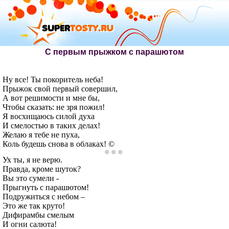
С первым прыжком с парашютом
Ну все! Ты покоритель неба!
Прыжок свой первый совершил,
А вот решимости и мне бы,
Чтобы сказать: не зря пожил!
Я восхищаюсь силой духа
И смелостью в таких делах!
Желаю я тебе не пуха,
Коль будешь снова в облаках! ©
Ух ты, я не верю.
Правда, кроме шуток?
Вы это сумели -
Прыгнуть с парашютом!
Подружиться с небом –
Это же так круто!
Дифирамбы смелым
И огни салюта!