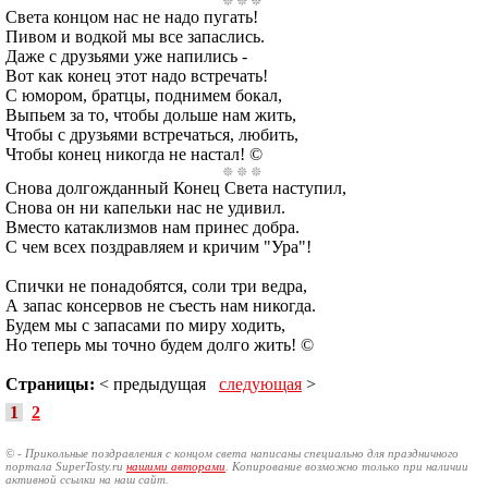
Света концом нас не надо пугать!
Пивом и водкой мы все запаслись.
Даже с друзьями уже напились -
Вот как конец этот надо встречать!
С юмором, братцы, поднимем бокал,
Выпьем за то, чтобы дольше нам жить,
Чтобы с друзьями встречаться, любить,
Чтобы конец никогда не настал! ©
Снова долгожданный Конец Света наступил,
Снова он ни капельки нас не удивил.
Вместо катаклизмов нам принес добра.
С чем всех поздравляем и кричим "Ура"!
Спички не понадобятся, соли три ведра,
А запас консервов не съесть нам никогда.
Будем мы с запасами по миру ходить,
Но теперь мы точно будем долго жить! ©
Страницы:
< предыдущая
следующая
>
1
2
© - Прикольные поздравления с концом света написаны специально для праздничного
портала SuperTosty.ru
нашими авторами
. Копирование возможно только при наличии
активной ссылки на наш сайт.