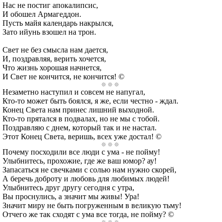
Нас не постиг апокалипсис,
И обошел Армагеддон.
Пусть майя календарь накрылся,
Зато ийунь взошел на трон.
Свет не без смысла нам дается,
И, поздравляя, верить хочется,
Что жизнь хорошая начнется,
И Свет не кончится, не кончится! ©
Незаметно наступил и совсем не напугал,
Кто-то может быть боялся, я же, если честно - ждал.
Конец Света нам принес лишний выходной.
Кто-то прятался в подвалах, но не мы с тобой.
Поздравляю с днем, который так и не настал.
Этот Конец Света, веришь, всех уже достал! ©
Почему посходили все люди с ума - не пойму!
Улыбнитесь, прохожие, где же ваш юмор? ау!
Запасаться не свечками с солью нам нужно скорей,
А беречь доброту и любовь для любимых людей!
Улыбнитесь друг другу сегодня с утра,
Вы проснулись, а значит мы живы! Ура!
Значит миру не быть погруженным в великую тьму!
Отчего же так сходят с ума все тогда, не пойму? ©