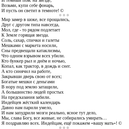
И тёмный пояс на звезде,
Возьми, купи себе фонарь,
И пусть он светит в темноте! ©
Мир замер в шоке, все прощались,
Друг с другом типа навсегда,
Мол, где - то рядом подлетает
К Земле горящая звезда.
Соль, сахар, спички и галеты
Мешками с маркета носили,
Сны предвещали катаклизмы,
Что одним взрывом всех убили.
Кто бункер рыл и днём и ночью,
Копал, как трактор, в дождь и снег.
А кто синячил на работе,
Закрывши дверь свою от всех;
Богатые мешки с деньгами
В нору под землю затащили,
А большинство людей простых
На предсказания забили.
Индейцев жёсткий календарь
Давно нам парили умело,
И нам запудрили мозги реально, ясное тут дело,
Мы, слава Богу, все живые, не собирались умирать…
Я поздравляю всех. Индейцам, ещё покажем «вашу мать»! ©