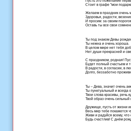
Пусть это пожелание перв
Стоит в графе "мои подарки
Желаем в праздник очень 
Здоровья, радости, везени
И просим: за своим порого
Оставь ты все свои сомнен
Ты под знаком Девы рожде
Ты нежна и очень хороша.
В целом мире нет тебя доб
Нет души прекрасней и све
С праздником, родная! Пус
Будет полный счастьем и 
В радости, в согласии, в л
Долго, беззаботно проживи
Ты – Дева, значит очень ак
Ты пунктуальный и всегда 
Твои слова красивы, речь к
Твой образ очень сильный 
Дружище, пусть от жизни и
Весь мир тебе покажется 
Живи и радуйся всему, что е
Будь счастлив! С днём рож