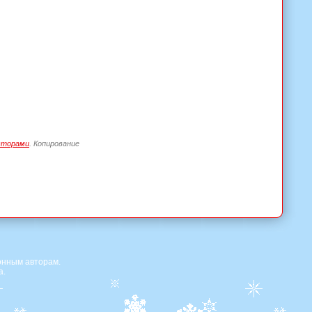
вторами
. Копирование
онным авторам.
а.