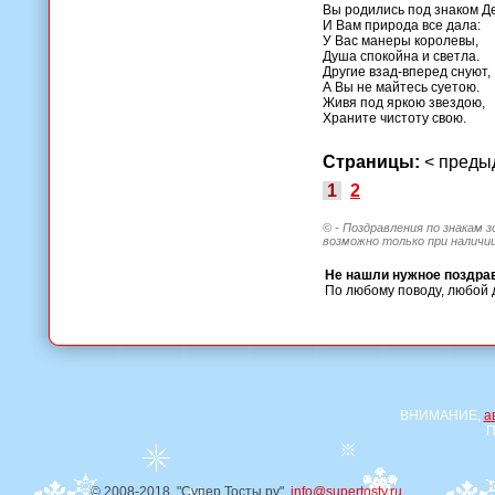
Вы родились под знаком Д
И Вам природа все дала:
У Вас манеры королевы,
Душа спокойна и светла.
Другие взад-вперед снуют,
А Вы не майтесь суетою.
Живя под яркою звездою,
Храните чистоту свою.
Страницы:
< пред
1
2
© - Поздравления по знакам 
возможно только при наличии
Не нашли нужное поздра
По любому поводу, любой 
ВНИМАНИЕ,
а
П
© 2008-2018, "Супер Тосты.ру",
info@supertosty.ru