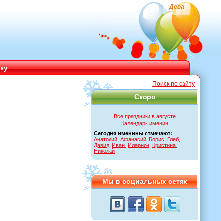
Дева
ику
Поиск по сайту
Скоро
Все праздники в августе
Календарь именин
Сегодня именины отмечают:
Анатолий
,
Афанасий
,
Борис
,
Глеб
,
Давид
,
Иван
,
Иларион
,
Кристина
,
Николай
Мы в социальных сетях