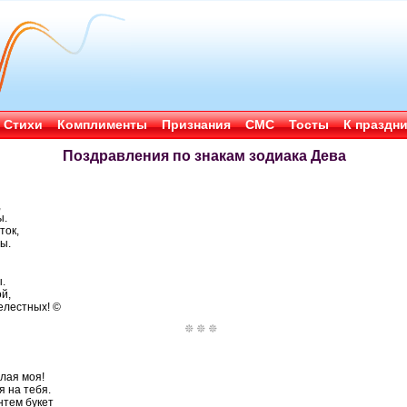
Стихи
Комплименты
Признания
СМС
Тосты
К праздн
Поздравления по знакам зодиака Дева
,
ы.
ток,
ы.
.
й,
елестных! ©
лая моя!
я на тебя.
нтем букет