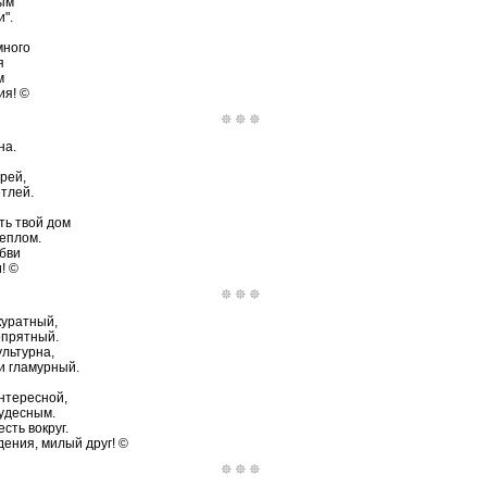
ым
".
много
я
м
ия! ©
на.
рей,
тлей.
ть твой дом
теплом.
юбви
! ©
куратный,
опрятный.
ультурна,
и гламурный.
нтересной,
чудесным.
сть вокруг.
дения, милый друг! ©