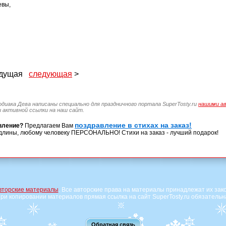
евы,
ыдущая
следующая
>
зодиака Дева написаны специально для праздничного портала SuperTosty.ru
нашими а
 активной ссылки на наш сайт.
поздравление в стихах на заказ!
вление?
Предлагаем Вам
длины, любому человеку ПЕРСОНАЛЬНО! Стихи на заказ - лучший подарок!
вторские материалы
. Все авторские права на материалы принадлежат их зак
ри копировании материалов прямая ссылка на сайт SuperTosty.ru обязательн
Обратная связь