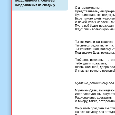
Поздравления с юбилеем
Поздравления на свадьбу
С днем рожденья,
Представитель Дев прекра
Пусть исполнятся надежды
Будет много дней чудесных
И ночей, каких желаешь ли
Пусть всё будет неожиданн
Ждут лишь только нужные 
Ты так мила и так красива,
Ты символ радости, тепла.
Ты женственная, потому чт
Под знаком Девы рождена.
Твой день рожденья – это 
Тебе удачи пожелать,
Любви большой, добра бо
И счастья вечного познать!
Мужчине, рожденному под
Мужчины-Девы, вы надежн
Интеллектуальны, аккурат
Рациональны, адекватны
И в меру, также, осторожны
Хочу, чтоб праздник ты от
На всю катушку, без оглядк