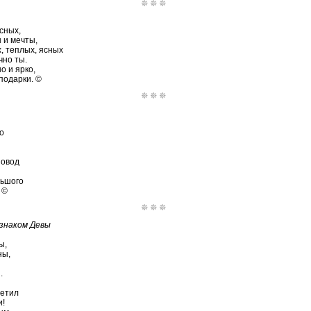
сных,
 и мечты,
, теплых, ясных
чно ты.
о и ярко,
подарки. ©
о
повод
льшого
 ©
 знаком Девы
ы,
ны,
.
метил
и!