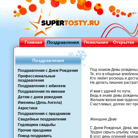
Главная
Поздравления
Пожелания
Открытки
Поздравления
Под знаком Девы рождены
Поздравления с Днем Рождения
Те, кто в общенье влюблен
Профессиональные
Кто любит роскошь и доста
поздравления
Не делать лишние растрат
Поздравления с юбилеем
И вам с удачей по пути,
Поздравления по именам
Ведь в знаке девы рождены
Детям с днем рожедния
Желаем жизни вам чудесно
Именины (День Ангела)
Счастливых, долгих лет пр
Акростихи
Поздравления с праздником
Свадебные поздравления
Женщине Деве
Годовщина свадьбы
C Днем Рожденья, Дева, ми
Прочие праздники
Трудно скрыть улыбку, гляд
Повод поздравить
В этот день осенний хриза