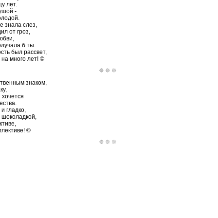
у лет.
ушой -
олодой.
не знала слез,
ил от гроз,
юбви,
олучала б ты.
сть был рассвет,
 на много лет! ©
твенным знаком,
ку,
 хочется
ества.
и гладко,
ь шоколадкой,
ктиве,
ллективе! ©