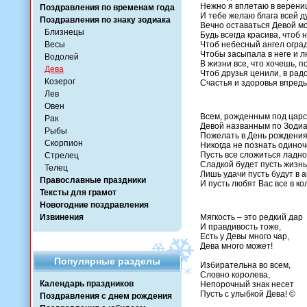
Нежно я вплетаю в верениц
Поздравления по временам года
И тебе желаю блага всей д
Поздравления по знаку зодиака
Вечно оставаться Девой м
Близнецы
Будь всегда красива, чтоб 
Весы
Чтоб небесный ангел оград
Чтобы засыпала в неге и л
Водолей
В жизни все, что хочешь, п
Дева
Чтоб друзья ценили, в радо
Козерог
Счастья и здоровья впредь
Лев
Овен
Всем, рожденным под царс
Рак
Девой названным по Зодиа
Рыбы
Пожелать в День рождения
Скорпион
Никогда не познать одиноч
Пусть все сложиться ладно 
Стрелец
Сладкой будет пусть жизн
Телец
Лишь удачи пусть будут в а
Православные праздники
И пусть любят Вас все в ко
Тексты для грамот
Новогодние поздравления
Извинения
Мягкость – это редкий дар
И правдивость тоже,
Есть у Девы много чар,
Дева много может!
Популярные разделы
Избирательна во всем,
Словно королева,
Календарь праздников
Непорочный знак несет
Пусть с улыбкой Дева! ©
Поздравления с днем рождения