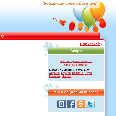
Поздравления родившимся в июне
ику
Поиск по сайту
Скоро
Все праздники в августе
Календарь именин
Сегодня именины отмечают:
Анфиса
,
Герман
,
Климент
,
Наум
,
Николай
,
Платон
Мы в социальных сетях