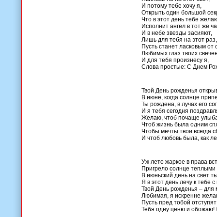
И потому тебе хочу я,
Открыть один большой сек
Что в этот день тебе желаю
Исполнит ангел в тот же ча
И в небе звезды засияют,
Лишь для тебя на этот раз,
Пусть станет ласковым от 
Любимых глаз твоих свече
И для тебя произнесу я,
Слова простые: С Днем Ро
Твой День рожденья открыв
В июне, когда солнце припе
Ты рождена, в лучах его со
И я тебя сегодня поздравл
Желаю, чтоб почаще улыба
Чтоб жизнь была одним с
Чтобы мечты твои всегда с
И чтоб любовь была, как ле
Уж лето жаркое в права вс
Пригрело солнце теплыми 
В июньский день на свет т
Я в этот день лечу к тебе с
Твой День рожденья – для 
Любимая, я искренне жела
Пусть пред тобой отступят
Тебя одну ценю и обожаю!