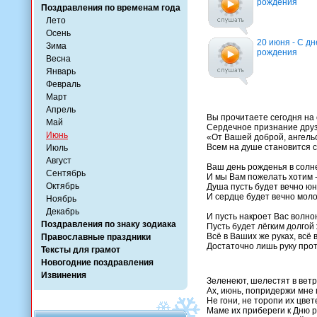
рождения
Поздравления по временам года
Лето
Осень
20 июня - С д
Зима
рождения
Весна
Январь
Февраль
Март
Апрель
Вы прочитаете сегодня на
Май
Сердечное признание друз
Июнь
«От Вашей доброй, ангель
Всем на душе становится с
Июль
Август
Ваш день рожденья в солн
Сентябрь
И мы Вам пожелать хотим 
Октябрь
Душа пусть будет вечно юн
И сердце будет вечно мол
Ноябрь
Декабрь
И пусть накроет Вас волно
Поздравления по знаку зодиака
Пусть будет лёгким долгой 
Всё в Ваших же руках, всё 
Православные праздники
Достаточно лишь руку прот
Тексты для грамот
Новогодние поздравления
Извинения
Зеленеют, шелестят в ветр
Ах, июнь, попридержи мне
Не гони, не торопи их цвет
Маме их прибереги к Дню 