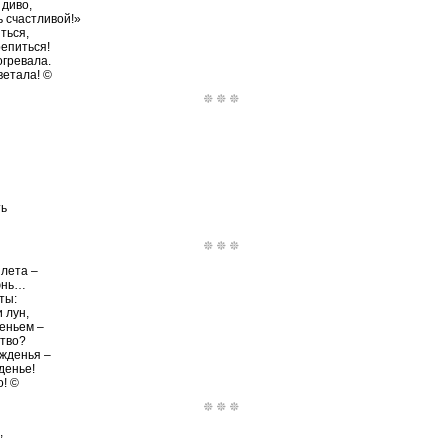
 диво,
 счастливой!»
ться,
репиться!
огревала.
етала! ©
ть
лета –
юнь…
ты:
 лун,
еньем –
ство?
ожденья –
денье!
о! ©
,