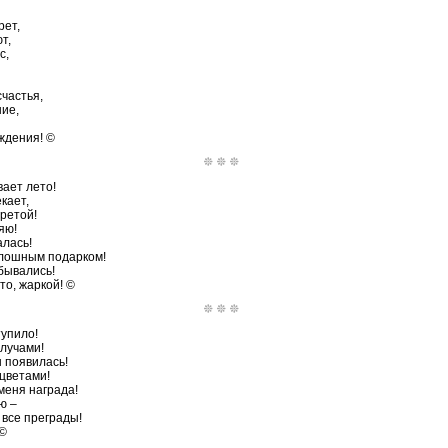
рет,
т,
с,
счастья,
ние,
ждения! ©
ает лето!
кает,
гретой!
яю!
лась!
плошным подарком!
бывались!
то, жаркой! ©
тупило!
лучами!
ы появилась!
 цветами!
меня награда!
ю –
 все преграды!
 ©