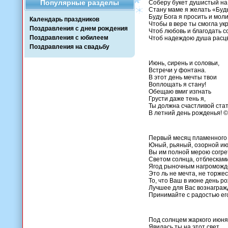
Популярные разделы
Соберу букет душистый на
Стану маме я желать «Будь
Буду Бога я просить и моли
Календарь праздников
Чтобы в вере ты смогла ук
Поздравления с днем рождения
Чтоб любовь и благодать с
Поздравления с юбилеем
Чтоб надеждою душа расцв
Поздравления на свадьбу
Июнь, сирень и соловьи,
Встречи у фонтана.
В этот день мечты твои
Воплощать я стану!
Обещаю вмиг изгнать
Грусти даже тень я,
Ты должна счастливой ста
В летний день рожденья! ©
Первый месяц пламенного 
Юный, рьяный, озорной и
Вы им полной мерою согре
Светом солнца, отблесками
Ягод рыночным нагроможд
Это ль не мечта, не торже
То, что Ваш в июне день р
Лучшее для Вас вознаграж
Принимайте с радостью ег
Под солнцем жаркого июня
Явилась ты на этот свет,