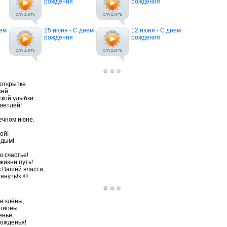
рождения
рождения
нем
25 июня - С днем
12 июня - С днем
рождения
рождения
 открытке
ей:
ской улыбки
ветлей!
ечном июне.
-
ой!
одым!
ю счастье!
жизни путь!
в Вашей власти,
януть!» ©
е клёны,
 пионы.
енье,
рожденья!