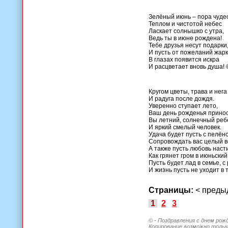
Зелёный июнь – пора чудес
Теплом и чистотой небес
Ласкает солнышко с утра,
Ведь ты в июне рождена!
Тебе друзья несут подарки
И пусть от пожеланий жарк
В глазах появится искра
И расцветает вновь душа! 
Кругом цветы, трава и нега
И радуга после дождя.
Уверенно ступает лето,
Ваш день рожденья принос
Вы летний, солнечный реб
И яркий смелый человек.
Удача будет пусть с пелён
Сопровождать вас целый в
А также пусть любовь насти
Как грянет гром в июньский
Пусть будет лад в семье, с
И жизнь пусть не уходит в 
Страницы:
< пред
1
2
3
© - Поздравления с днем рож
Копирование возможно только