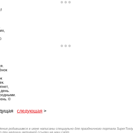
!
,
их,
©
я.
ёнок
ок
ек.
гнет,
 день.
 родными.
тень. ©
ыдущая
следующая
>
дения родившимся в июне написаны специально для праздничного портала SuperTosty
 при наличии активной ссылки на наш сайт.