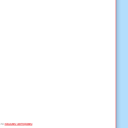
.ru
нашими авторами
.