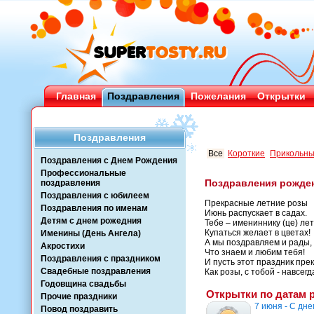
Главная
Поздравления
Пожелания
Открытки
Поздравления
Все
Короткие
Прикольн
Поздравления с Днем Рождения
Профессиональные
Поздравления рожде
поздравления
Поздравления с юбилеем
Прекрасные летние розы
Поздравления по именам
Июнь распускает в садах.
Детям с днем рожедния
Тебе – имениннику (це) ле
Купаться желает в цветах!
Именины (День Ангела)
А мы поздравляем и рады,
Акростихи
Что знаем и любим тебя!
Поздравления с праздником
И пусть этот праздник пре
Свадебные поздравления
Как розы, с тобой - навсегд
Годовщина свадьбы
Открытки по датам 
Прочие праздники
7 июня - С дне
Повод поздравить