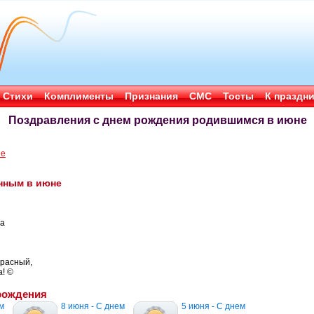
Стихи
Комплименты
Признания
СМС
Тосты
К праздн
Поздравления с днем рождения родившимся в июне
ые
нным в июне
та
красный,
а! ©
рождения
м
8 июня - С днем
5 июня - С днем